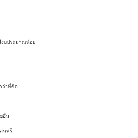
แม้มีงบประมาณน้อย
ว่าที่คิด
อื่น
ล่นฟรี