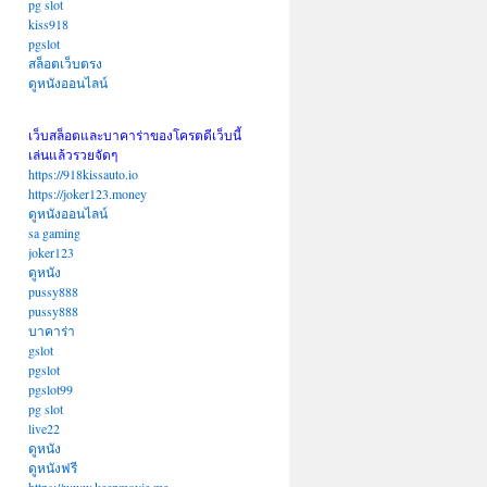
pg slot
kiss918
pgslot
สล็อตเว็บตรง
ดูหนังออนไลน์
เว็บสล็อตและบาคาร่าของโครตดีเว็บนี้
เล่นแล้วรวยจัดๆ
https://918kissauto.io
https://joker123.money
ดูหนังออนไลน์
sa gaming
joker123
ดูหนัง
pussy888
pussy888
บาคาร่า
gslot
pgslot
pgslot99
pg slot
live22
ดูหนัง
ดูหนังฟรี