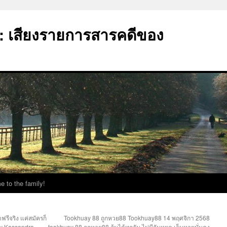
: เสียงรายการสารคดีของ
 to the family!
รีจริง แค่สมัครก็
Tookhuay 88 ถูกหวย88 Tookhuay88 14 พฤศจิกา 2568
 by Kassandra
tookhuay 88 ถูกหวย88 ลุ้นได้ทุกวัน ไม่มีวันหยุด เว็บหวยมั่นคง