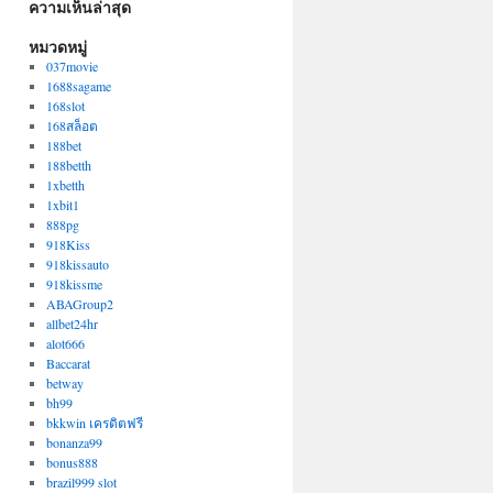
ความเห็นล่าสุด
หมวดหมู่
037movie
1688sagame
168slot
168สล็อต
188bet
188betth
1xbetth
1xbit1
888pg
918Kiss
918kissauto
918kissme
ABAGroup2
allbet24hr
alot666
Baccarat
betway
bh99
bkkwin เครดิตฟรี
bonanza99
bonus888
brazil999 slot