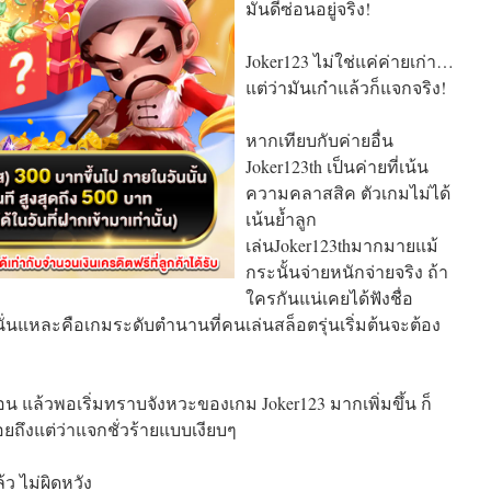
มันดีซ่อนอยู่จริง!
Joker123 ไม่ใช่แค่ค่ายเก่า…
แต่ว่ามันเก๋าแล้วก็แจกจริง!
หากเทียบกับค่ายอื่น
Joker123th เป็นค่ายที่เน้น
ความคลาสสิค ตัวเกมไม่ได้
เน้นย้ำลูก
เล่นJoker123thมากมายแม้
กระนั้นจ่ายหนักจ่ายจริง ถ้า
ใครกันแน่เคยได้ฟังชื่อ
ั่นแหละคือเกมระดับตำนานที่คนเล่นสล็อตรุ่นเริ่มต้นจะต้อง
่อน แล้วพอเริ่มทราบจังหวะของเกม Joker123 มากเพิ่มขึ้น ก็
อยถึงแต่ว่าแจกชั่วร้ายแบบเงียบๆ
้ว ไม่ผิดหวัง