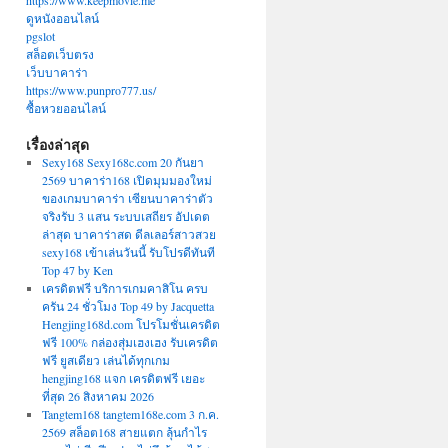
https://www.keepmovie.me
ดูหนังออนไลน์
pgslot
สล็อตเว็บตรง
เว็บบาคาร่า
https://www.punpro777.us/
ซื้อหวยออนไลน์
เรื่องล่าสุด
Sexy168 Sexy168c.com 20 กันยา
2569 บาคาร่า168 เปิดมุมมองใหม่
ของเกมบาคาร่า เซียนบาคาร่าตัว
จริงรับ 3 แสน ระบบเสถียร อัปเดต
ล่าสุด บาคาร่าสด ดีลเลอร์สาวสวย
sexy168 เข้าเล่นวันนี้ รับโปรดีทันที
Top 47 by Ken
เครดิตฟรี บริการเกมคาสิโน ครบ
ครัน 24 ชั่วโมง Top 49 by Jacquetta
Hengjing168d.com โปรโมชั่นเครดิต
ฟรี 100% กล่องสุ่มเฮงเฮง รับเครดิต
ฟรี ยูสเดียว เล่นได้ทุกเกม
hengjing168 แจก เครดิตฟรี เยอะ
ที่สุด 26 สิงหาคม 2026
Tangtem168 tangtem168e.com 3 ก.ค.
2569 สล็อต168 สายแตก ลุ้นกำไร