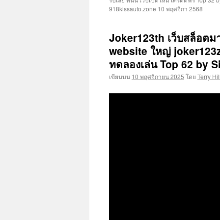
918kissauto.zone 10 พฤศจิกา 2568
เนื้อหา
Joker123th เว็บสล็อตม
website ใหญ่ joker123z
ทดลองเล่น Top 62 by 
เขียนบน
10 พฤศจิกายน 2025
โดย
Terry Hil