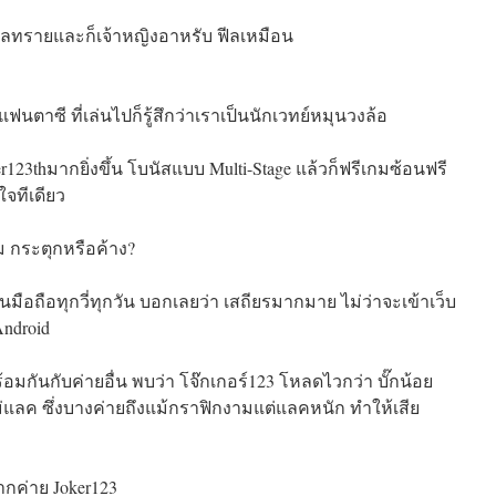
เลทรายและก็เจ้าหญิงอาหรับ ฟีลเหมือน
ตาซี ที่เล่นไปก็รู้สึกว่าเราเป็นนักเวทย์หมุนวงล้อ
r123thมากยิ่งขึ้น โบนัสแบบ Multi-Stage แล้วก็ฟรีเกมซ้อนฟรี
จทีเดียว
ม กระตุกหรือค้าง?
นมือถือทุกวี่ทุกวัน บอกเลยว่า เสถียรมากมาย ไม่ว่าจะเข้าเว็บ
Android
้อมกันกับค่ายอื่น พบว่า โจ๊กเกอร์123 โหลดไวกว่า บั๊กน้อย
วไม่แลค ซึ่งบางค่ายถึงแม้กราฟิกงามแต่แลคหนัก ทำให้เสีย
ากค่าย Joker123