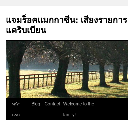
แจมร็อคแมกกาซีน: เสียงรายกา
แคริบเบียน
ข้าม
หน้า
Blog
Contact
Welcome to the
ไป
แรก
family!
ยัง