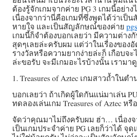
ต้องรู้จักเกมจากค่าย PG 3 เกมนี้อย่าง
เนื่องจากว่านี่คือเกมที่ซึ่งพูดได้ว่าเป
หายใจ และเป็นสัญลักษณ์ของค่าย
pgs
เกมนี้ก็จำต้องบอกเลยว่า มีความต่างก
สุดๆเลยล่ะครับผม แต่ว่าในเรื่องของ
รางวัลหรือความยากง่ายล่ะก็ เกือบจะไ
ล่ะขอรับ จะมีเกมอะไรบ้างนั้น เรามาด
1. Treasures of Aztec เกมสาวถ้ำในต
บอกเลยว่า ถ้าเกิดผู้ใดกันแน่มาเล่น P
ทดลองเล่นเกม Treasures of Aztec ห
จัดว่าคุณมาไม่ถึงครับผม ฮ่า… เนื่องจา
เป็นเกมประจำค่าย PG เลยก็ว่าได้ จุด