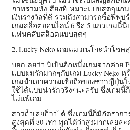
ไม่ใช่น้อยครับ ไม่ว่าจะเป็นสัญลักษณ์
ภาพรวมทั้งเสียงที่เหมาะแบบสุดๆแถม
เงินรางวัลที่ดี รวมถึงสามารถซื้อฟีพบร
เกมสล็อตออนไลน์ 6 รีล 5 แถวเกมนี้นี
แฟนคลับสล็อตแบบสุดๆ
2. Lucky Neko เกมแมวเนโกะนำโชคสุดน่
บอกเลยว่า นี่เป็นอีกหนึ่งเกมจากค่าย
แบบผมรักมากๆกับเกม Lucky Neko หร
เกมนำเอาความเชื่อถือของชาวญี่ปุ่นใ
ใช้ได้แบบน่ารักจริงๆนะครับ ซึ่งเกมนี้
ไม่แพ้เกม
สาวถ้ำเลยก็ว่าได้ ซึ่งเกมนี้ก็มีอัตรา
สูงสุดที่ 80 เท่า พูดได้ว่าสูงมากเลยล