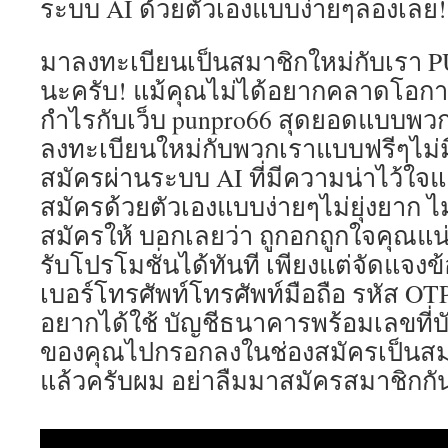
ระบบ AI ด้วยตัวเองแบบง่ายๆลองเลย!
มาลงทะเบียนเป็นสมาชิกใหม่กับเรา P
นะครับ! แม้คุณไม่ได้อยากคลาดโอกา
กำไรกับเว็บ punpro66 สุดยอดแบบพวก
ลงทะเบียนใหม่กับพวกเราแบบฟรีๆไม่มี
สมัครผ่านระบบ AI ที่มีความน่าไว้ใ
สมัครด้วยตัวเองแบบง่ายๆไม่ยุ่งยาก 
สมัครให้ บอกเลยว่า ถูกอกถูกใจคุณแ
รับโปรโมชั่นได้ทันที เพียงแต่จัดแจงข
เบอร์โทรศัพท์โทรศัพท์มือถือ รหัส OTP ท
อยากได้ใช้ บัญชีธนาคารพร้อมเลขที่บ
ของคุณไปกรอกลงในช่องสมัครเป็นสมาชิ
แล้วครับผม อย่าลืมมาสมัครสมาชิกก