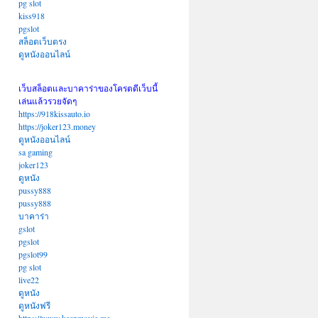
pg slot
kiss918
pgslot
สล็อตเว็บตรง
ดูหนังออนไลน์
เว็บสล็อตและบาคาร่าของโครตดีเว็บนี้
เล่นแล้วรวยจัดๆ
https://918kissauto.io
https://joker123.money
ดูหนังออนไลน์
sa gaming
joker123
ดูหนัง
pussy888
pussy888
บาคาร่า
gslot
pgslot
pgslot99
pg slot
live22
ดูหนัง
ดูหนังฟรี