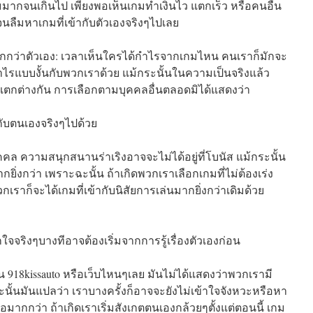
กจนเกินไป เพียงพอเห็นเกมทำเงินไว แตกเร็ว หรือคนอื่น
ลืมหาเกมที่เข้ากับตัวเองจริงๆไปเลย
กกว่าตัวเอง: เวลาเห็นใครได้กำไรจากเกมไหน คนเราก็มักจะ
รแบบงั้นกับพวกเราด้วย แม้กระนั้นในความเป็นจริงแล้ว
ตกต่างกัน การเลือกตามบุคคลอื่นตลอดมิได้แสดงว่า
กับตนเองจริงๆไปด้วย
คคล ความสนุกสนานร่าเริงอาจจะไม่ได้อยู่ที่โบนัส แม้กระนั้น
ยิ่งกว่า เพราะฉะนั้น ถ้าเกิดพวกเราเลือกเกมที่ไม่ต้องเร่ง
าก็จะได้เกมที่เข้ากับนิสัยการเล่นมากยิ่งกว่าเดิมด้วย
ใจจริงๆบางทีอาจต้องเริ่มจากการรู้เรื่องตัวเองก่อน
จบน 918kissauto หรือเว็บไหนๆเลย มันไม่ได้แสดงว่าพวกเรามี
ั้นมันแปลว่า เราบางครั้งก็อาจจะยังไม่เข้าใจจังหวะหรือหา
อมากกว่า ถ้าเกิดเราเริ่มสังเกตตนเองกล้วยๆตั้งแต่ตอนนี้ เกม