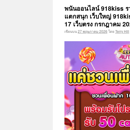
พนันออนไลน์ 918kiss ร
เนื้อหา
แตกสนุก เว็บใหญ่ 918ki
17 เว็บตรง กรกฎาคม 2
เขียนบน
27 พฤษภาคม 2026
โดย
Terry Hill