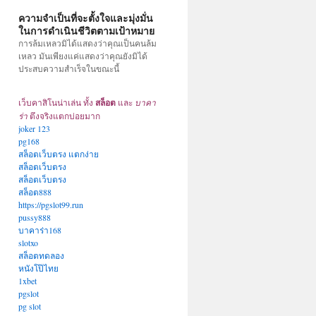
ความจำเป็นที่จะตั้งใจและมุ่งมั่น
ในการดำเนินชีวิตตามเป้าหมาย
การล้มเหลวมิได้แสดงว่าคุณเป็นคนล้ม
เหลว มันเพียงแค่แสดงว่าคุณยังมิได้
ประสบความสำเร็จในขณะนี้
เว็บคาสิโนน่าเล่น ทั้ง
สล็อต
และ
บาคา
ร่า
ตึงจริงแตกบ่อยมาก
joker 123
pg168
สล็อตเว็บตรง แตกง่าย
สล็อตเว็บตรง
สล็อตเว็บตรง
สล็อต888
https://pgslot99.run
pussy888
บาคาร่า168
slotxo
สล็อตทดลอง
หนังโป๊ไทย
1xbet
pgslot
pg slot