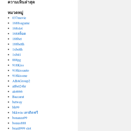
ความเห็นล่าสุด
หมวดหมู่
037movie
1688sagame
168slot
168สล็อต
188bet
188betth
1xbetth
1xbit1
888pg
918Kiss
918kissauto
918kissme
ABAGroup2
allbet24hr
alot666
Baccarat
betway
bh99
bkkwin เครดิตฟรี
bonanza99
bonus888
brazil999 slot