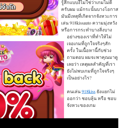
รู้สึกแบบงี้ไม่ใช่ว่าเกมไม่ดี
ครับผม แม้กระนั้นบางโอกาส
มันมีเหตุที่เกิดจากจังหวะการ
เล่น 918kissauto ความมุ่งหวัง
หรือการกระทำบางสิ่งบาง
อย่างของเราที่ทำให้ไม่
เจอเกมที่ถูกใจจริงๆสัก
ครั้ง ในเนื้อหานี้กับช่วง
ถามตอบ ผมจะพาคุณมาดู
เลยว่า เหตุผลสำคัญที่เรา
ยังไม่พบเกมที่ถูกใจจริงๆ
เป็นอย่างไร?
คนเล่น
918kiss
ยังแยกไม่
ออกว่า ชอบลุ้น หรือ ชอบ
จังหวะของเกม