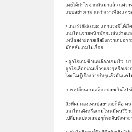
เคยได้กำไรจากมันมาแล้ว แต่ว่า
แบบอย่างเกม แต่ว่าเราเพียงแค่ช
• เกม 918kissauto แตกแรงมิได้ม
เกมไหนจ่ายหนักมักจะเล่นง่ายและก
เหนื่อยง่ายดายเสียยิ่งกว่าเกม
มักสลับเกมไปเรื่อย
• ถูกใจเกมช้าแต่เลือกเกมเร็ว: บ
ถูกใจเลือกเกมเร็วๆแรงๆหรือเร่งอ
โดยไม่รู้เรื่องว่าจริงๆแล้วมันแค่ไม
การเปลี่ยนเกมสล็อตบ่อยเกินไป ท
สิ่งที่ผมมองเห็นบ่อยๆเลยก็คือ ค
เกมไหนดังหรือเกมไหนมีคนรีวิวเ
เปลี่ยนแปลงเสมอๆก็จะจับจังหวะ
• เล่นไม่กี่รอบก็รีบวินิจฉัยเกิน