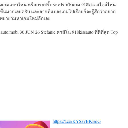
เกมแบบไหน หรือกระปรี้กระเปร่ากับเกม 918kiss สไตล์ไหน
ขึ้นมากเลยครับ และจากที่แปลงเกมไปเรื่อยก็จะรู้สึกว่าอยาก
ยรพยายามหาเกมใหม่อีกเลย
uto.mobi 30 JUN 26 Stefanie คาสิโน 918kissauto ที่ดีที่สุด Top
https://t.co/KYSavBKEqG