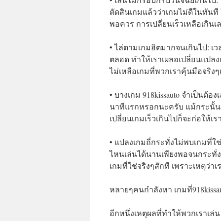
ตัดสินเกมแล้วว่าเกมไม่ดีในทันที
พอควร การเปลี่ยนเร็วเหลือเกินเลย
• ไล่ตามเกมฮิตมากจนเกินไป: 
ตลอด ทำให้เราเผลอเปลี่ยนแปลงแน
ไม่เหลือเกมที่พวกเราคุ้นมือจริงๆ
• บางเกม 918kissauto จำเป็นต้อง
นาทีแรกหรอกนะครับ แม้กระนั้นจ
เปลี่ยนเกมเร็วเกินไปก็จะก่อให้
• แปลงเกมถี่กระทั่งไม่พบเกมที่
ไหนเล่นได้นานเพียงพอจนกระทั่ง
เกมที่ใช่จริงๆสักที เพราะเหตุว่
หลายๆคนกำลังหา เกมที่918kissaut
อีกหนึ่งเหตุผลที่ทำให้พวกเราเล่น 