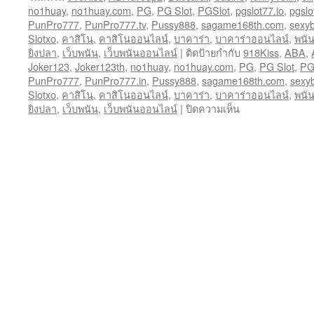
no1huay
,
no1huay.com
,
PG
,
PG Slot
,
PGSlot
,
pgslot77.io
,
pgslo
PunPro777
,
PunPro777.tv
,
Pussy888
,
sagame168th.com
,
sexy
Slotxo
,
คาสิโน
,
คาสิโนออนไลน์
,
บาคาร่า
,
บาคาร่าออนไลน์
,
พนั
ยิงปลา
,
เว็บพนัน
,
เว็บพนันออนไลน์
|
ติดป้ายกำกับ
918Kiss
,
ABA
,
Joker123
,
Joker123th
,
no1huay
,
no1huay.com
,
PG
,
PG Slot
,
PG
PunPro777
,
PunPro777.in
,
Pussy888
,
sagame168th.com
,
sexy
Slotxo
,
คาสิโน
,
คาสิโนออนไลน์
,
บาคาร่า
,
บาคาร่าออนไลน์
,
พนั
บน
ยิงปลา
,
เว็บพนัน
,
เว็บพนันออนไลน์
|
ปิดความเห็น
แจ
มร็อค
แมกกาซีน:
เสียง
รายการ
สารคดี
ของ
แคริบเบียน