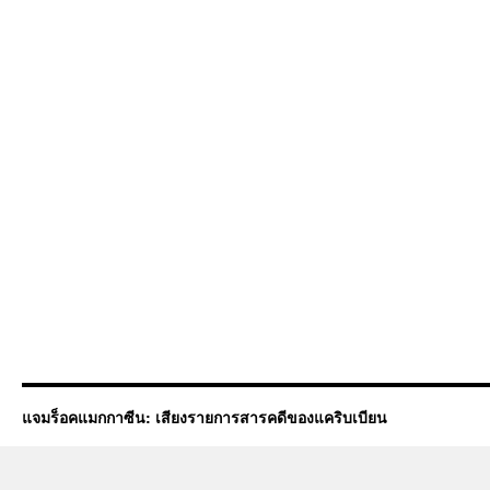
แจมร็อคแมกกาซีน: เสียงรายการสารคดีของแคริบเบียน