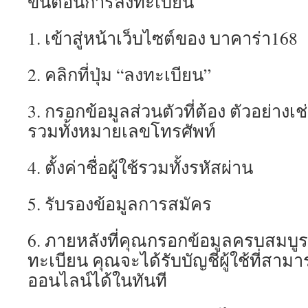
ขั้นตอนการลงทะเบียน
1. เข้าสู่หน้าเว็บไซต์ของ บาคาร่า168
2. คลิกที่ปุ่ม “ลงทะเบียน”
3. กรอกข้อมูลส่วนตัวที่ต้อง ตัวอย่างเช
รวมทั้งหมายเลขโทรศัพท์
4. ตั้งค่าชื่อผู้ใช้รวมทั้งรหัสผ่าน
5. รับรองข้อมูลการสมัคร
6. ภายหลังที่คุณกรอกข้อมูลครบสมบู
ทะเบียน คุณจะได้รับบัญชีผู้ใช้ที่สาม
ออนไลน์ได้ในทันที