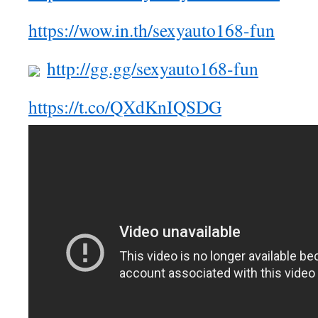
https://wow.in.th/sexyauto168-fun
http://gg.gg/sexyauto168-fun
https://t.co/QXdKnIQSDG