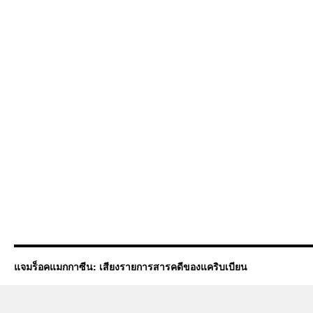
แจมร็อคแมกกาซีน: เสียงรายการสารคดีของแคริบเบียน