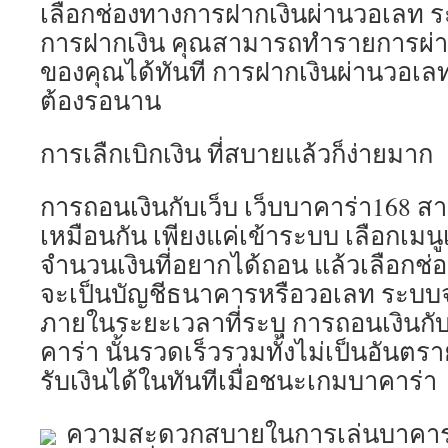
เลือกช่องทางการฝากเงินผ่านวอเลท ร
การฝากเงิน คุณสามารถทำรายการผ่
ของคุณได้ทันที การฝากเงินผ่านวอเลทน
ต้องรอนาน
การเลืกเบิกเงิน ที่สบายแล้วก็ง่ายมาก
การถอนเงินกับเว็บ เว็บบาคาร่า168 ส
เหมือนกัน เพียงแค่เข้าระบบ เลือกเมน
จำนวนเงินที่อยากได้ถอน แล้วเลือกช่อ
จะเป็นบัญชีธนาคารหรือวอเลท ระบบจ
ภายในระยะเวลาที่ระบุ การถอนเงินกั
คาร่า นั้นรวดเร็วรวมทั้งไม่เป็นอันต
รับเงินได้ในทันทีเมื่อชนะเกมบาคาร่า
ความสะดวกสบายในการเล่นบาคาร่