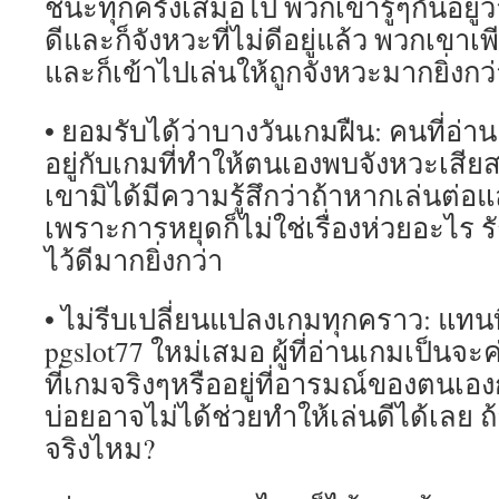
ชนะทุกครั้งเสมอไป พวกเขารู้ๆกันอยู่ว
ดีและก็จังหวะที่ไม่ดีอยู่แล้ว พวกเขาเ
และก็เข้าไปเล่นให้ถูกจังหวะมากยิ่งกว่
• ยอมรับได้ว่าบางวันเกมฝืน: คนที่อ่าน
อยู่กับเกมที่ทำให้ตนเองพบจังหวะเส
เขามิได้มีความรู้สึกว่าถ้าหากเล่นต่อ
เพราะการหยุดก็ไม่ใช่เรื่องห่วยอะไร 
ไว้ดีมากยิ่งกว่า
• ไม่รีบเปลี่ยนแปลงเกมทุกคราว: แทนที
pgslot77 ใหม่เสมอ ผู้ที่อ่านเกมเป็นจะ
ที่เกมจริงๆหรืออยู่ที่อารมณ์ของตนเอง
บ่อยอาจไม่ได้ช่วยทำให้เล่นดีได้เลย ถ้
จริงไหม?