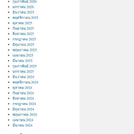
กุมภาพันธ์ 2026
มกราคม 2026
ธันวาคม 2025
พฤศจิกายน 2025
ตุลาคม 2025
กันยายน 2025
สิงหาคม 2025
กรกฎาคม 2025
มิถุนายน 2025
พฤษภาคม 2025
เมษายน 2025
มีนาคม 2025
กุมภาพันธ์ 2025
มกราคม 2025
ธันวาคม 2024
พฤศจิกายน 2024
ตุลาคม 2024
กันยายน 2024
สิงหาคม 2024
กรกฎาคม 2024
มิถุนายน 2024
พฤษภาคม 2024
เมษายน 2024
มีนาคม 2024