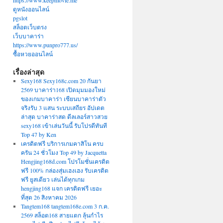
https://www.keepmovie.me
ดูหนังออนไลน์
pgslot
สล็อตเว็บตรง
เว็บบาคาร่า
https://www.punpro777.us/
ซื้อหวยออนไลน์
เรื่องล่าสุด
Sexy168 Sexy168c.com 20 กันยา
2569 บาคาร่า168 เปิดมุมมองใหม่
ของเกมบาคาร่า เซียนบาคาร่าตัว
จริงรับ 3 แสน ระบบเสถียร อัปเดต
ล่าสุด บาคาร่าสด ดีลเลอร์สาวสวย
sexy168 เข้าเล่นวันนี้ รับโปรดีทันที
Top 47 by Ken
เครดิตฟรี บริการเกมคาสิโน ครบ
ครัน 24 ชั่วโมง Top 49 by Jacquetta
Hengjing168d.com โปรโมชั่นเครดิต
ฟรี 100% กล่องสุ่มเฮงเฮง รับเครดิต
ฟรี ยูสเดียว เล่นได้ทุกเกม
hengjing168 แจก เครดิตฟรี เยอะ
ที่สุด 26 สิงหาคม 2026
Tangtem168 tangtem168e.com 3 ก.ค.
2569 สล็อต168 สายแตก ลุ้นกำไร