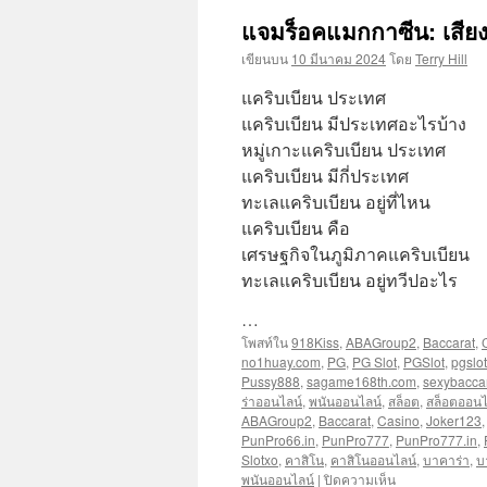
แจมร็อคแมกกาซีน: เสีย
เนื้อหา
เขียนบน
10 มีนาคม 2024
โดย
Terry Hill
แคริบเบียน ประเทศ
แคริบเบียน มีประเทศอะไรบ้าง
หมู่เกาะแคริบเบียน ประเทศ
แคริบเบียน มีกี่ประเทศ
ทะเลแคริบเบียน อยู่ที่ไหน
แคริบเบียน คือ
เศรษฐกิจในภูมิภาคแคริบเบียน
ทะเลแคริบเบียน อยู่ทวีปอะไร
…
โพสท์ใน
918Kiss
,
ABAGroup2
,
Baccarat
,
no1huay.com
,
PG
,
PG Slot
,
PGSlot
,
pgslot
Pussy888
,
sagame168th.com
,
sexybacca
ร่าออนไลน์
,
พนันออนไลน์
,
สล็อต
,
สล็อตออนไ
ABAGroup2
,
Baccarat
,
Casino
,
Joker123
PunPro66.in
,
PunPro777
,
PunPro777.in
,
Slotxo
,
คาสิโน
,
คาสิโนออนไลน์
,
บาคาร่า
,
บ
บน
พนันออนไลน์
|
ปิดความเห็น