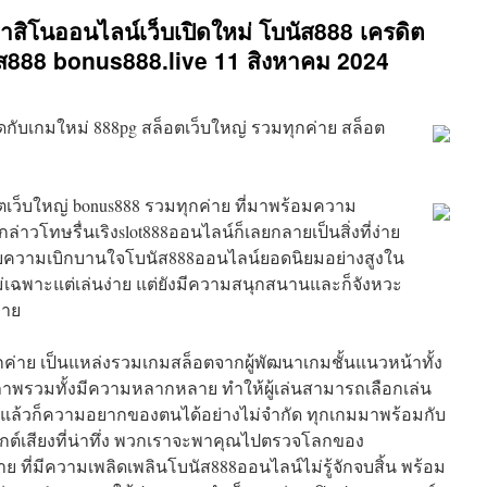
สิโนออนไลน์เว็บเปิดใหม่ โบนัส888 เครดิต
ัส888 bonus888.live 11 สิงหาคม 2024
กับเกมใหม่ 888pg สล็อตเว็บใหญ่ รวมทุกค่าย สล็อต
เว็บใหญ่ bonus888 รวมทุกค่าย ที่มาพร้อมความ
่าวโทษรื่นเริงslot888ออนไลน์ก็เลยกลายเป็นสิ่งที่ง่าย
บบความเบิกบานใจโบนัส888ออนไลน์ยอดนิยมอย่างสูงใน
ไม่เฉพาะแต่เล่นง่าย แต่ยังมีความสนุกสนานและก็จังหวะ
มาย
กค่าย เป็นแหล่งรวมเกมสล็อตจากผู้พัฒนาเกมชั้นแนวหน้าทั้ง
ภาพรวมทั้งมีความหลากหลาย ทำให้ผู้เล่นสามารถเลือกเล่น
แล้วก็ความอยากของตนได้อย่างไม่จำกัด ทุกเกมมาพร้อมกับ
ต์เสียงที่น่าทึ่ง พวกเราจะพาคุณไปตรวจโลกของ
าย ที่มีความเพลิดเพลินโบนัส888ออนไลน์ไม่รู้จักจบสิ้น พร้อม