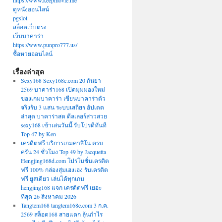
https://www.keepmovie.me
ดูหนังออนไลน์
pgslot
สล็อตเว็บตรง
เว็บบาคาร่า
https://www.punpro777.us/
ซื้อหวยออนไลน์
เรื่องล่าสุด
Sexy168 Sexy168c.com 20 กันยา
2569 บาคาร่า168 เปิดมุมมองใหม่
ของเกมบาคาร่า เซียนบาคาร่าตัว
จริงรับ 3 แสน ระบบเสถียร อัปเดต
ล่าสุด บาคาร่าสด ดีลเลอร์สาวสวย
sexy168 เข้าเล่นวันนี้ รับโปรดีทันที
Top 47 by Ken
เครดิตฟรี บริการเกมคาสิโน ครบ
ครัน 24 ชั่วโมง Top 49 by Jacquetta
Hengjing168d.com โปรโมชั่นเครดิต
ฟรี 100% กล่องสุ่มเฮงเฮง รับเครดิต
ฟรี ยูสเดียว เล่นได้ทุกเกม
hengjing168 แจก เครดิตฟรี เยอะ
ที่สุด 26 สิงหาคม 2026
Tangtem168 tangtem168e.com 3 ก.ค.
2569 สล็อต168 สายแตก ลุ้นกำไร