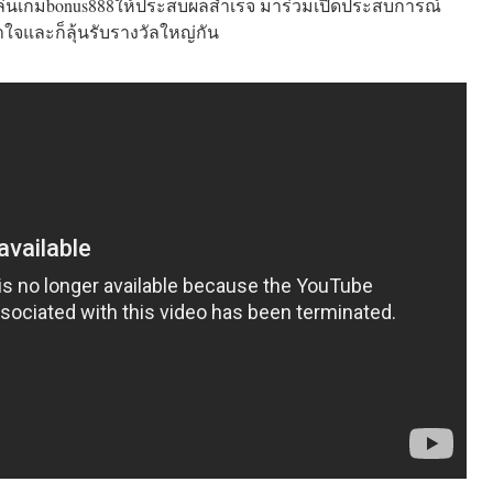
เล่นเกมbonus888ให้ประสบผลสำเร็จ มาร่วมเปิดประสบการณ์
าใจและก็ลุ้นรับรางวัลใหญ่กัน