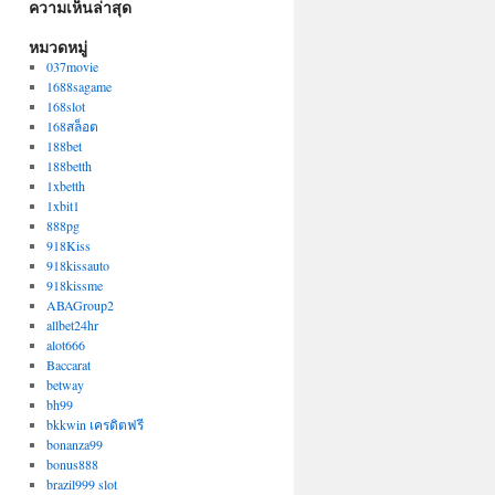
ความเห็นล่าสุด
หมวดหมู่
037movie
1688sagame
168slot
168สล็อต
188bet
188betth
1xbetth
1xbit1
888pg
918Kiss
918kissauto
918kissme
ABAGroup2
allbet24hr
alot666
Baccarat
betway
bh99
bkkwin เครดิตฟรี
bonanza99
bonus888
brazil999 slot