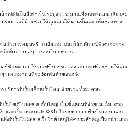
็อต888เป็นสิ่งจำเป็น ระบุงบประมาณที่คุณพร้อมจะเสียและ
งบประมาณที่ดีจะช่วยให้คุณเล่นได้นานขึ้นและเพิ่มช่องทาง
ังเช่นว่า การหมุนฟรี, โบนัสเกม, และก็สัญลักษณ์พิเศษจะช่วย
ละก็เพิ่มความสนุกสนานในการเล่น
มเวอร์ชันทดสอบให้เล่นฟรี การทดลองเล่นเกมฟรีจะช่วยให้คุณ
ต่างๆของเกมก่อนที่จะเดิมพันด้วยเงินจริง
บริการที่เว็บสล็อตเว็บใหญ่ ง่ายรวมทั้งสะดวก
่เว็บไซต์โบนัส888 เว็บใหญ่ เป็นขั้นตอนที่ง่ายและก็สะดวก
กและเริ่มเล่นเกมslot888ได้ในระยะเวลาเพียงไม่นาน นอก
ป็นสิ่งที่เว็บโบนัส888เว็บไซต์ใหญ่ให้ความสำคัญเป็นอย่างมาก