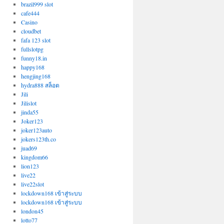
brazil999 slot
cafe444
Casino
cloudbet
fafa 123 slot
fullslotpg
funny18.in
happy168
hengjing168
hydra888 สล็อต
Jili
Jilislot
jinda55
Joker123
joker123auto
jokers123th.co
juad69
kingdom66
lion123
live22
live22slot
lockdown168 เข้าสู่ระบบ
lockdown168 เข้าสู่ระบบ
london45
lotto77