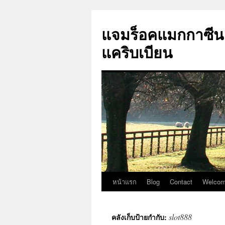
แจมร็อคแมกกาซีน
แคริบเบียน
หน้าแรก
Blog
Contact
Welcome
ข้าม
ไป
slot888
คลังเก็บป้ายกำกับ:
ยัง