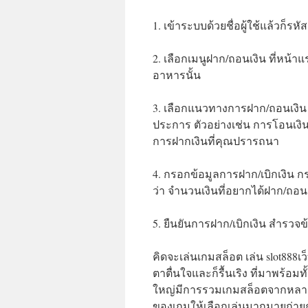
1. เข้าระบบด้วยชื่อผู้ใช้แล้วก็ร
2. เลือกเมนูฝาก/ถอนเงิน ที่หน้
อาหารนั้น
3. เลือกแนวทางการฝาก/ถอนเงิน 
ประการ ตัวอย่างเช่น การโอนเงินผ
การฝากเงินที่คุณปรารถนา
4. กรอกข้อมูลการฝาก/เบิกเงิน 
ว่า จำนวนเงินที่อยากได้ฝาก/ถอ
5. ยืนยันการฝาก/เบิกเงิน สำรว
คิดจะเล่นเกมสล็อต เล่น slot888เ
ตาตื่นใจและก็รื้นเริง ที่มาพร้อ
ใหญ่มีการรวมเกมสล็อตจากหลาย
ของเกมให้เลือกเล่นมากมายก่าย