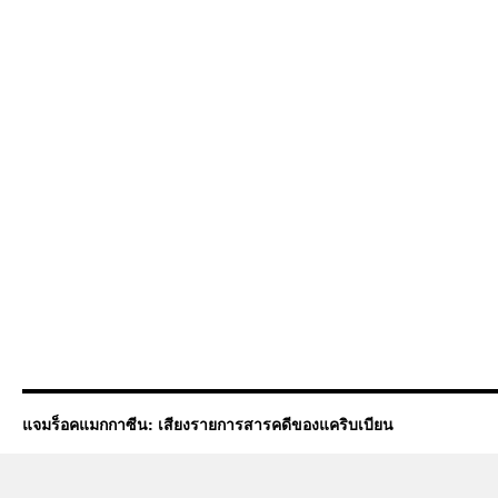
ใหม่
สาขา
ยอด
นิยม
สวนสุนันท
หลักสูตร
ครุศาสตร์
สวนสุนันท
จบ
มา
มี
งาน
ทำ
สวนสุนันท
ปฏิทิน
รับ
สมัคร
Top
31
แจมร็อคแมกกาซีน: เสียงรายการสารคดีของแคริบเบียน
by
Darren
Ssru.ac.th