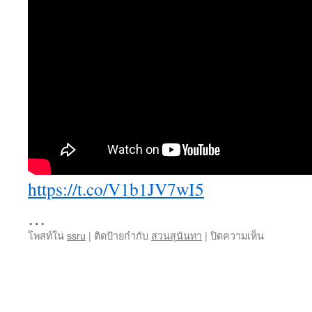
https://t.co/V1b1JV7wI5
…
บน
โพสท์ใน
ssru
|
ติดป้ายกำกับ
สวนสุนันทา
|
ปิดความเห็น
สวนสุนันท
หลักสูตร
อิง
สมรรถนะ
รุ่น