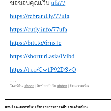
ขอขอบคุณเว็บ
ufa77
https://rebrand.ly/77ufa
https://cutly.info/77ufa
https://bitt.to/6rns1c
https://shorturl.asia/lVibd
https://t.co/Cw1P92DSvO
…
บน
โพสท์ใน
ufabet
|
ติดป้ายกำกับ
ufabet
|
ปิดความเห็น
Ufabet
77Ufa
31
December
แจมร็อคแมกกาซีน: เสียงรายการสารคดีของแคริบเบียน
26