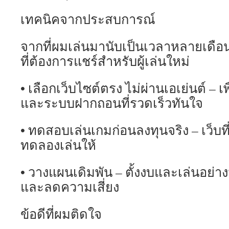
เทคนิคจากประสบการณ์
จากที่ผมเล่นมานับเป็นเวลาหลายเดือ
ที่ต้องการแชร์สำหรับผู้เล่นใหม่
• เลือกเว็บไซต์ตรง ไม่ผ่านเอเย่นต์ – 
และระบบฝากถอนที่รวดเร็วทันใจ
• ทดสอบเล่นเกมก่อนลงทุนจริง – เว็บ
ทดลองเล่นให้
• วางแผนเดิมพัน – ตั้งงบและเล่นอย่า
และลดความเสี่ยง
ข้อดีที่ผมติดใจ