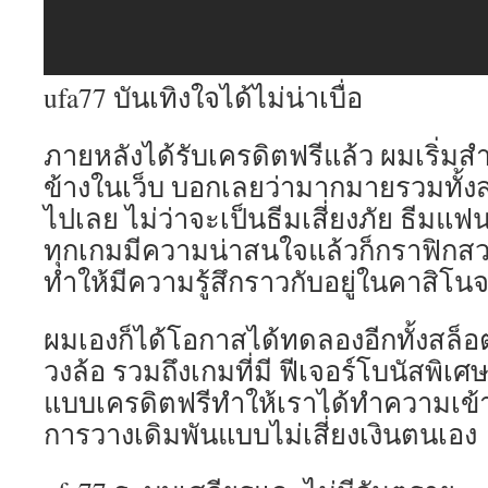
ufa77 บันเทิงใจได้ไม่น่าเบื่อ
ภายหลังได้รับเครดิตฟรีแล้ว ผมเริ่ม
ข้างในเว็บ บอกเลยว่ามากมายรวมทั้
ไปเลย ไม่ว่าจะเป็นธีมเสี่ยงภัย ธีมแ
ทุกเกมมีความน่าสนใจแล้วก็กราฟิกสวย
ทำให้มีความรู้สึกราวกับอยู่ในคาสิโนจ
ผมเองก็ได้โอกาสได้ทดลองอีกทั้งสล็อ
วงล้อ รวมถึงเกมที่มี ฟีเจอร์โบนัสพิเ
แบบเครดิตฟรีทำให้เราได้ทำความเข้าใ
การวางเดิมพันแบบไม่เสี่ยงเงินตนเอง