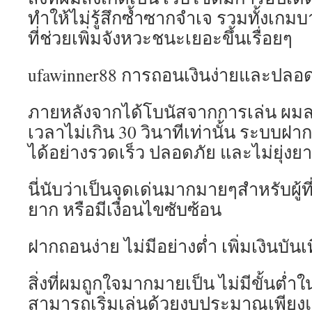
ทำให้ไม่รู้สึกซ้ำซากจำเจ รวมทั้งเกมบ
ที่ช่วยเพิ่มจังหวะชนะเยอะขึ้นเรื่อยๆ
ufawinner88 การถอนเงินง่ายและปลอด
ภายหลังจากได้โบนัสจากการเล่น ผมลอ
เวลาไม่เกิน 30 วินาทีเท่านั้น ระบบฝา
ได้อย่างรวดเร็ว ปลอดภัย และไม่ยุ่งย
นี่นับว่าเป็นจุดเด่นมากมายๆสำหรับผู้ท
ยาก หรือมีเงื่อนไขซับซ้อน
ฝากถอนง่าย ไม่มีอย่างต่ำ เพิ่มเงินบันเ
สิ่งที่ผมถูกใจมากมายเป็น ไม่มีขั้นต
สามารถเริ่มเล่นด้วยงบประมาณเพียงแค