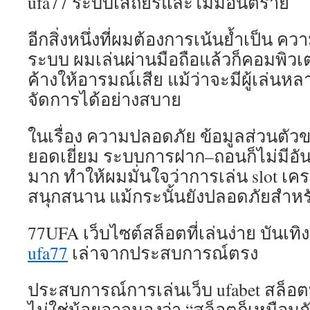
ufa77 ระบบเสถียรและไม่มีอันตราย
อีกสิ่งหนึ่งที่ผมต้องการเน้นย้ำเป็น 
ระบบ ผมเล่นผ่านมือถือแล้วก็คอมพิวเต
ค้างให้อารมณ์เสีย แม้ว่าจะมีผู้เล่นหล
จัดการได้อย่างสบาย
ในเรื่อง ความปลอดภัย ข้อมูลส่วนตัวข
ยอดเยี่ยม ระบบการฝาก–ถอนก็ไม่มีอ
มาก ทำให้ผมมั่นใจว่าการเล่น slot เครด
สนุกสนาน แม้กระนั้นยังปลอดภัยสำหรั
77UFA เว็บไซต์สล็อตที่เล่นง่าย บันเท
ufa77
เล่าจากประสบการณ์ตรง
ประสบการณ์การเล่นเว็บ ufabet สล็อต
ไม่ใช่น้อยอาจมองว่า “สล็อตก็เหมือนก