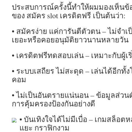
ประสบการณ์ครั้งนี้ทำให้ผมมองเห็นข้
ของ สมัคร slot เครดิตฟรี เป็นต้นว่า:
• สมัครง่าย แค่การันตีตัวตน – ไม่จำเ
เยอะหรือคอยอนุมัติยาวนานหลายวัน
• เครดิตฟรีทดสอบเล่น – เหมาะกับผู้เร
• ระบบเสถียร ไม่สะดุด – เล่นได้อีกทั้ง
คอม
• ไม่เป็นอันตรายแน่นอน – ข้อมูลส่วน
การคุ้มครองป้องกันอย่างดี
• บันเทิงใจได้ไม่มีเบื่อ – เกมสล็อ
แยะ กราฟิกงาม