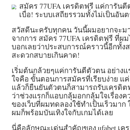
ดี
สมัคร 77UFA เครดิตฟรี แค่การันตีต
ที่สุด
เบื่อ! ระบบเสถียรรวมทั้งไม่เป็นอัน
แจก
ทอง
จริง
สวัสดีนะครับทุกคน วันนี้ผมอยากจะ
คุณภาพ
คับ
จากการ สมัคร 77UFA เครดิตฟรี ที่ผม
จอ
บอกเลยว่าประสบการณ์คราวนี้อีกทั้ง
มาตรฐาน
สะดวกสบายเกินคาด!
สากล
กา
รัน
เริ่มต้นกล้วยๆแค่การันตีตัวตน อย่าง
ตีความ
ปลอดภัย
ใจคือ ขั้นตอนการสมัครที่เรียบง่าย 
ufabet
แล้วก็ยืนยันตัวตนก็สามารถรับเครดิตฟ
สมัคร
ว่าช่วงแรกก็แอบกลุ้มอกกลุ้มใจเรื่อง
เลย
แทง
ของเว็บที่ผมทดลองใช้ทำเป็นเร็วมาก ใช
บอล
ผมก็พร้อมบันเทิงใจกับเกมได้เลย
ราคา
ดี
ที่สุด
นี่คือลักษณะเด่นสำคัญของ ufabet เค
Top