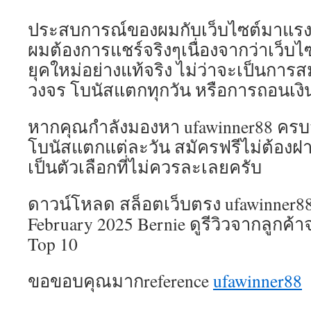
ประสบการณ์ของผมกับเว็บไซต์มาแรงปี 2
ผมต้องการแชร์จริงๆเนื่องจากว่าเว็บไซ
ยุคใหม่อย่างแท้จริง ไม่ว่าจะเป็นการส
วงจร โบนัสแตกทุกวัน หรือการถอนเงิน
หากคุณกำลังมองหา ufawinner88 ครบว
โบนัสแตกแต่ละวัน สมัครฟรีไม่ต้องฝาก 
เป็นตัวเลือกที่ไม่ควรละเลยครับ
ดาวน์โหลด สล็อตเว็บตรง ufawinner88
February 2025 Bernie ดูรีวิวจากลูกค้า
Top 10
ขอขอบคุณมากreference
ufawinner88