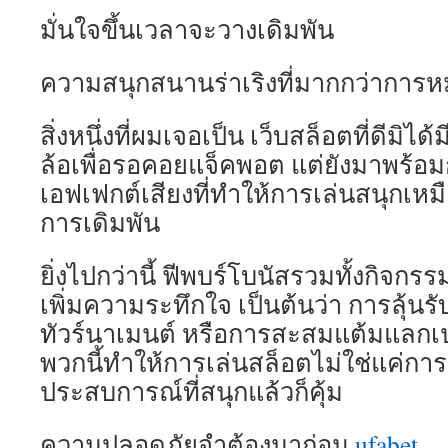
มั่นใจขึ้นเวลาจะวางเดิมพัน
ความสนุกสนานร่าเริงที่มากกว่าการห
สิ่งหนึ่งที่ผมเจอเป็น เว็บสล็อตที่ดีมิไ
ล้อเพื่อรอคอยแจ็คพอต แต่ยังมาพร้อ
เอฟเฟกต์เสียงที่ทำให้การเล่นสนุกเหม
การเดิมพัน
ยิ่งไปกว่านี้ ฟีพบร์โบนัสรวมทั้งกิจกร
เพิ่มความระทึกใจ เป็นต้นว่า การลุ้นร
ทัวร์นาเมนต์ หรือการสะสมแต้มแลกเปล
พวกนี้ทำให้การเล่นสล็อตไม่ใช่แค่การเ
ประสบการณ์ที่สนุกแล้วก็คุ้ม
ความปลอดภัยจำต้องมาก่อน
ufabet