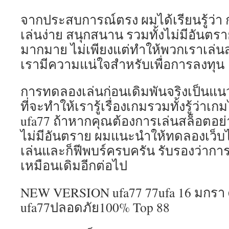
จากประสบการณ์ตรง ผมได้เรียนรู้ว่า ก
เล่นง่าย สนุกสนาน รวมทั้งไม่มีอันตราย
มากมาย ไม่เพียงแต่ทำให้พวกเราเล่นส
เรามีความแน่ใจสำหรับเพื่อการลงทุน
การทดลองเล่นก่อนเดิมพันจริงเป็นแนวท
ที่จะทำให้เรารู้เรื่องเกมรวมทั้งรู้ว่
ufa77 ถ้าหากคุณต้องการเล่นสล็อตอย
ไม่มีอันตราย ผมแนะนำให้ทดลองเว็บไ
เล่นและก็ฟีพบร์ครบครัน รับรองว่ากา
เหมือนเดิมอีกต่อไป
NEW VERSION ufa77 77ufa 16 มกรา 
ufa77ปลอดภัย100% Top 88