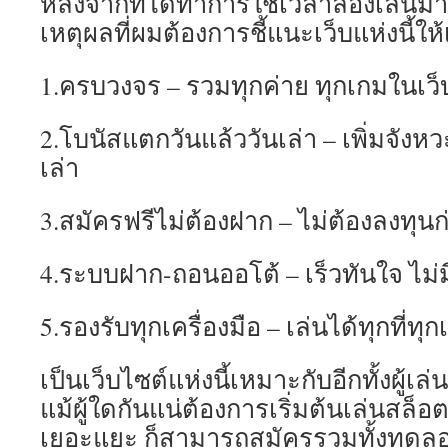
หลังจากที่ได้ทำการใช้เวลาลองเล่นมา
เหตุผลที่ผมต้องการชี้แนะเว็บแห่งนี้ให้เ
1.ครบวงจร – รวมทุกค่าย ทุกเกมในเว็
2.โบนัสแตกวันแล้ววันเล่า – เพิ่มจังห
เล่า
3.สมัครฟรีไม่ต้องฝาก – ไม่ต้องลงทุนก่
4.ระบบฝาก-ถอนออโต้ – เร็วทันใจ ไม่
5.รองรับทุกเครื่องมือ – เล่นได้ทุกที่ทุ
เป็นเว็บไซต์แห่งนี้เหมาะกับอีกทั้งผู้เ
แม้ผู้ใดกันแน่ต้องการเริ่มต้นเล่นสล็อต
เยอะแยะ ก็สามารถสมัครรวมทั้งทดลอง