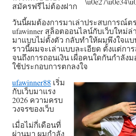
สมัครฟรีไม่ต้องฝาก
วันนี้ผมต้องการมาเล่าประสบการณ์ตรง
ufawinner สล็อตออนไลน์กับเว็บใหม่ล่าส
มาแบบไม่ตั้งตัว กลับทำให้ผมพึงใจแบบถ
ราวนี้ผมจะเล่าแบบละเอียด ตั้งแต่กา
จนถึงการถอนเงิน เผื่อคนใดกันกำลังมอ
ใช้ประกอบการตกลงใจ
ufawinner88
เริ่ม
กับเว็บมาแรง
2026 ความครบ
วงจรของเว็บ
เมื่อไม่กี่เดือนที่
ผ่านมา ผมกำลัง