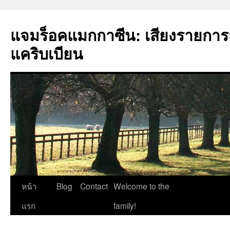
แจมร็อคแมกกาซีน: เสียงรายกา
แคริบเบียน
ข้าม
หน้า
Blog
Contact
Welcome to the
ไป
แรก
family!
ยัง