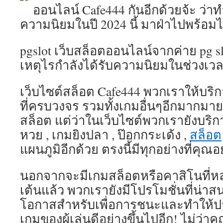
ออนไลน์ Cafe444 กันอีกด้วยจ้ะ ว่าท
ความนิยมในปี 2024 นี้ มาฝ่าไปพร้อม
pgslot เว็บสล็อตออนไลน์จากค่าย pg sl
เหตุไรกำลังได้รับความนิยมในช่วงเวลา
เว็บไซต์สล็อต Cafe444 พวกเราให้บร
ที่ครบวงจร รวมทั้งเกมอื่นๆอีกมากมาย 
สล็อต แต่ว่าในเว็บไซต์พวกเรายังบริก
หวย , เกมยิงปลา , ป๊อกกระเด้ง ,
สล็อต
แผนภูมิอีกด้วย ตรงนี้มีทุกอย่างที่คุณ
นอกจากจะมีเกมสล็อตหรือคาสิโนที่ห
เต้นแล้ว พวกเรายังมีโปรโมชั่นที่น่าสน
โอกาสสำหรับเพื่อการชนะและทำให้ป
เกมของผู้เล่นดีอย่างขึ้นไปอีก! ไม่ว่