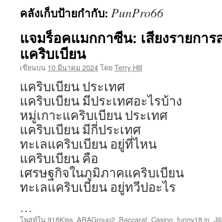
PunPro66
คลังเก็บป้ายกำกับ:
เนื้อหา
แจมร็อคแมกกาซีน: เสียงรายการ
แคริบเบียน
เขียนบน
10 มีนาคม 2024
โดย
Terry Hill
แคริบเบียน ประเทศ
แคริบเบียน มีประเทศอะไรบ้าง
หมู่เกาะแคริบเบียน ประเทศ
แคริบเบียน มีกี่ประเทศ
ทะเลแคริบเบียน อยู่ที่ไหน
แคริบเบียน คือ
เศรษฐกิจในภูมิภาคแคริบเบียน
ทะเลแคริบเบียน อยู่ทวีปอะไร
…
โพสท์ใน
918Kiss
,
ABAGroup2
,
Baccarat
,
Casino
,
funny18.in
,
Jili