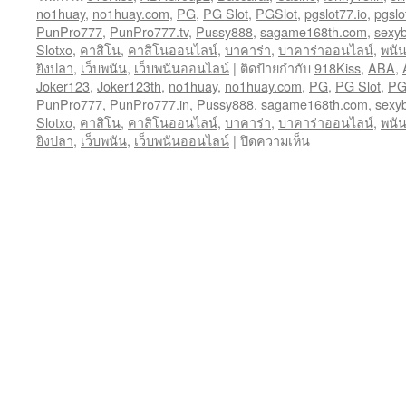
no1huay
,
no1huay.com
,
PG
,
PG Slot
,
PGSlot
,
pgslot77.io
,
pgslo
PunPro777
,
PunPro777.tv
,
Pussy888
,
sagame168th.com
,
sexy
Slotxo
,
คาสิโน
,
คาสิโนออนไลน์
,
บาคาร่า
,
บาคาร่าออนไลน์
,
พนั
ยิงปลา
,
เว็บพนัน
,
เว็บพนันออนไลน์
|
ติดป้ายกำกับ
918Kiss
,
ABA
,
Joker123
,
Joker123th
,
no1huay
,
no1huay.com
,
PG
,
PG Slot
,
PG
PunPro777
,
PunPro777.in
,
Pussy888
,
sagame168th.com
,
sexy
Slotxo
,
คาสิโน
,
คาสิโนออนไลน์
,
บาคาร่า
,
บาคาร่าออนไลน์
,
พนั
บน
ยิงปลา
,
เว็บพนัน
,
เว็บพนันออนไลน์
|
ปิดความเห็น
แจ
มร็อค
แมกกาซีน:
เสียง
รายการ
สารคดี
ของ
แคริบเบียน