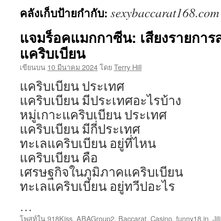
sexybaccarat168.com
คลังเก็บป้ายกำกับ:
เนื้อหา
แจมร็อคแมกกาซีน: เสียงรายการ
แคริบเบียน
เขียนบน
10 มีนาคม 2024
โดย
Terry Hill
แคริบเบียน ประเทศ
แคริบเบียน มีประเทศอะไรบ้าง
หมู่เกาะแคริบเบียน ประเทศ
แคริบเบียน มีกี่ประเทศ
ทะเลแคริบเบียน อยู่ที่ไหน
แคริบเบียน คือ
เศรษฐกิจในภูมิภาคแคริบเบียน
ทะเลแคริบเบียน อยู่ทวีปอะไร
…
โพสท์ใน
918Kiss
,
ABAGroup2
,
Baccarat
,
Casino
,
funny18.in
,
Jili