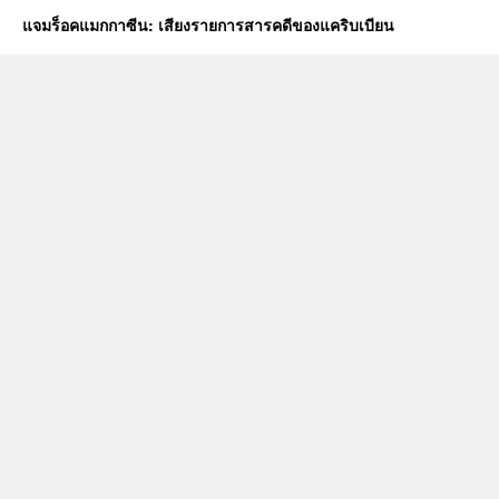
แจมร็อคแมกกาซีน: เสียงรายการสารคดีของแคริบเบียน