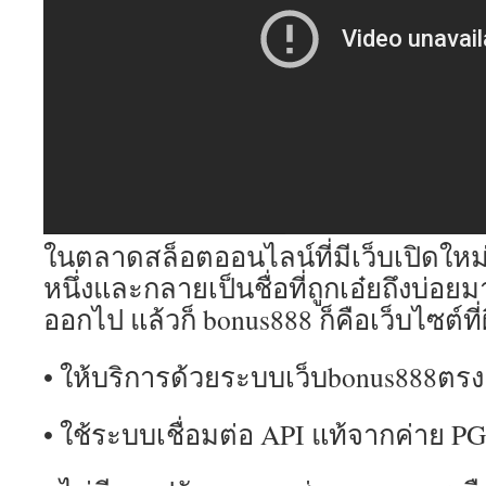
ในตลาดสล็อตออนไลน์ที่มีเว็บเปิดใหม
หนึ่งและกลายเป็นชื่อที่ถูกเอ๋ยถึงบ่อยมา
ออกไป แล้วก็ bonus888 ก็คือเว็บไซต์ท
• ให้บริการด้วยระบบเว็บbonus888ตรง 
• ใช้ระบบเชื่อมต่อ API แท้จากค่าย PG