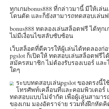
ทุกเกมbonus888 ที่กล่าวมานี้ มีให้เล่
โดนตัด และก็ยังสามารถทดสอบเล่นฟรี
bonus888 ทดลองเล่นสล็อตฟรี ได้ทุกเ
ไม่มีเงื่อนไขสลับซับซ้อน
เว็บสล็อตที่ดีควรให้ผู้เล่นได้ทดลองก่อ
pgslot ก็เปิดให้ ทดสอบเล่นสล็อตฟรีได
สมัครสมาชิก ไม่ต้องรับรองเบอร์ และไ
ใดๆ
ระบบทดสอบเล่นpgslot ของตรงนี้ใช้
โทรศัพท์เคลื่อนที่และคอมพิวเตอร์ แ
ทดสอบแบบไม่จำกัด เพื่อผู้เล่นสามารถ
ของเกม มองอัตราจ่าย รวมทั้งฝึกหัดค