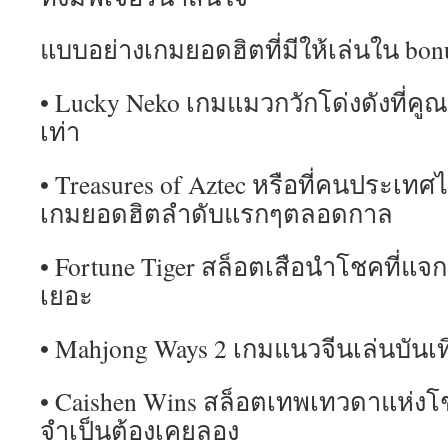
แบบอย่างเกมยอดฮิตที่มีให้เล่นใน bon
• Lucky Neko เกมแมวกวักโด่งดังที่คูณร
เท่า
• Treasures of Aztec หรือที่คนประเทศ
เกมยอดฮิตลำดับแรกๆตลอดกาล
• Fortune Tiger สล็อตเสือนำโชคที่แ
เยอะ
• Mahjong Ways 2 เกมแนวจีนเล่นบันเทิ
• Caishen Wins สล็อตเทพเทวดาแห่งโ
จำเป็นต้องเคยลอง