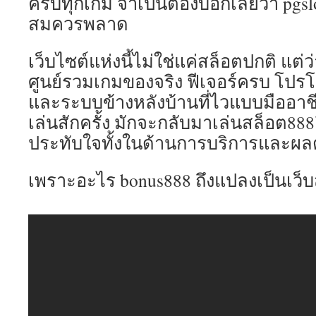
ครบทุกเกม จำเป็นต้องบอกเลยว่า pgslo
สมควรพลาด
เว็บไซต์แห่งนี้ไม่ใช่แค่สล็อตปกติ แต่
ศูนย์รวมเกมของจริง ฟีเจอร์ครบ โปรโ
และระบบข้างหลังบ้านที่ไวแบบมืออา
เล่นสักครั้ง มักจะกลับมาเล่นสล็อต888
ประทับใจทั้งในด้านการบริการและ
เพราะอะไร bonus888 ถึงแปลงเป็นเว็บ