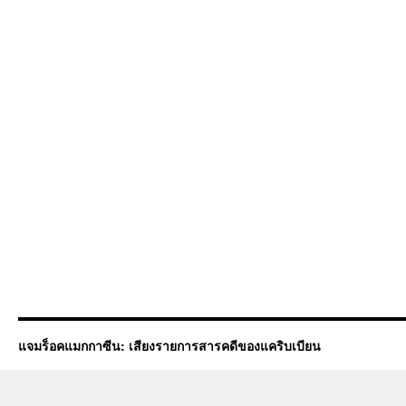
แจมร็อคแมกกาซีน: เสียงรายการสารคดีของแคริบเบียน