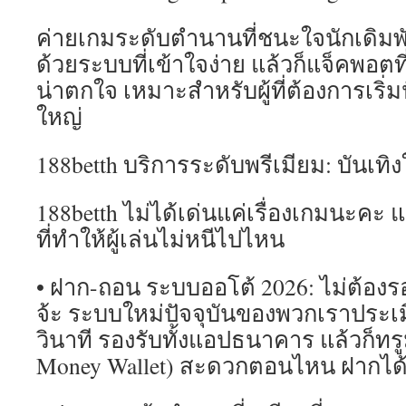
ค่ายเกมระดับตำนานที่ชนะใจนักเดิม
ด้วยระบบที่เข้าใจง่าย แล้วก็แจ็คพอตท
น่าตกใจ เหมาะสำหรับผู้ที่ต้องการเริ่มป
ใหญ่
188betth บริการระดับพรีเมียม: บันเท
188betth ไม่ได้เด่นแค่เรื่องเกมนะคะ แต
ที่ทำให้ผู้เล่นไม่หนีไปไหน
• ฝาก-ถอน ระบบออโต้ 2026: ไม่ต้อง
จ้ะ ระบบใหม่ปัจจุบันของพวกเราประเม
วินาที รองรับทั้งแอปธนาคาร แล้วก็ทรู
Money Wallet) สะดวกตอนไหน ฝากได้