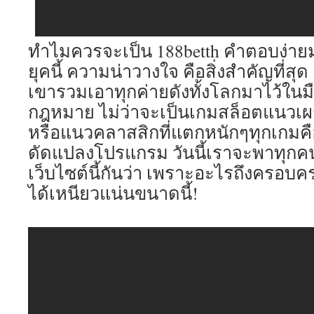
ทำไมควรจะเป็น 188betth คำตอบง่ายม
ยุคนี้ ความน่าวางใจ คือสิ่งสำคัญที่สุด 
เขารวมเอาทุกค่ายดังทั้งโลกมาไว้ใน
กฎหมาย ไม่ว่าจะเป็นเกมสล็อตแนวเผ
หรือแนวคลาสสิกที่แตกหนักๆทุกเกมคือ
ดัดแปลงโปรแกรม วันนี้เราจะพาทุกค
เว็บไซต์นี้กันว่า เพราะอะไรถึงครอบครอ
ได้เหนียวแน่นขนาดนี้!