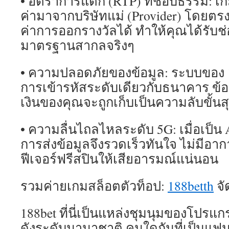
• อัตราการแตก (RTP) ที่ชอบธรรม: เกมล
ค่ามาจากบริษัทแม่ (Provider) โดยตรง เ
ค่าการออกรางวัลได้ ทำให้คุณได้รั
มาตรฐานสากลจริงๆ
• ความปลอดภัยของข้อมูล: ระบบของ 
การเข้ารหัสระดับเดียวกับธนาคาร ข้อ
เงินของคุณจะถูกเก็บเป็นความลับขั้นส
• ความลื่นไถลไหลระดับ 5G: เมื่อเป็น
การส่งข้อมูลจึงรวดเร็วทันใจ ไม่มีอา
ฟีเจอร์ฟรีสปินให้เสียอารมณ์แน่นอน
รวมค่ายเกมสล็อตตัวท็อป:
188betth
จั
188bet ที่นี่เป็นแหล่งชุมนุมของโปรแ
ดังระดับนานาชาติ คนใดกันที่เป็นแฟ