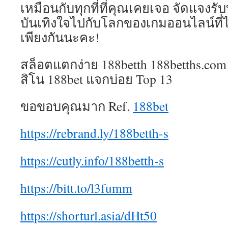
เหมือนกับทุกที่ที่คุณเคยเจอ จัดแจงรั
บันเทิงใจไปกับโลกของเกมออนไลน์ที่ไ
เพียงกันนะคะ!
สล็อตแตกง่าย 188betth 188betths.com
สิโน 188bet แจกบ่อย Top 13
ขอขอบคุณมาก Ref.
188bet
https://rebrand.ly/188betth-s
https://cutly.info/188betth-s
https://bitt.to/l3fumm
https://shorturl.asia/dHt50