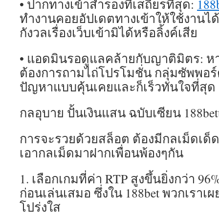
• ปากทางเข้าสำรองที่เสถียรที่สุด:
188
ทำงานคอยอัปเดตทางเข้าให้ใช้งานได
กังวลเรื่องเว็บเข้ามิได้หรือลิ้งค์เสีย
• แอดมินรอดูแลคล้ายกับญาติมิตร: หา
ต้องการถามไถ่โปรโมชั่น กลุ่มซัพพอ
ปัญหาแบบคุ้นเคยและก็เร็วทันใจที่สุด
กลอุบาย ปั้นเงินแสน ฉบับเซียน 188bet
การจะรวยด้วยสล็อต ต้องมีกลเม็ดเด็ด
เอากลเม็ดมาฝากเพื่อนพ้องๆกัน
1. เลือกเกมที่ค่า RTP สูงขึ้นยิ่งกว่า 9
ก่อนเล่นเสมอ ซึ่งใน 188bet พวกเราเผ
โปร่งใส