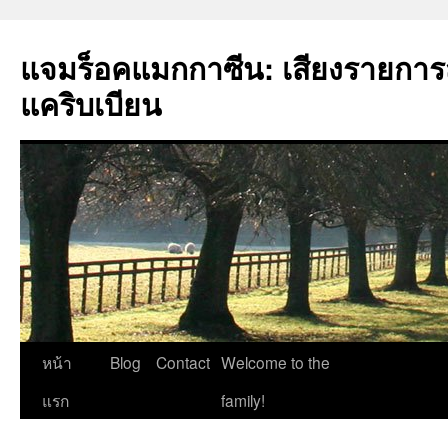
แจมร็อคแมกกาซีน: เสียงรายกา
แคริบเบียน
ข้าม
หน้า
Blog
Contact
Welcome to the
ไป
แรก
family!
ยัง