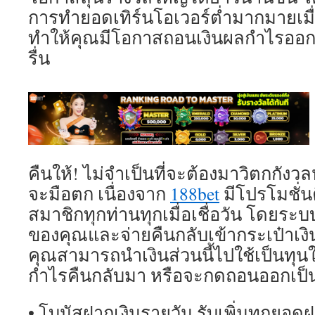
การทำยอดเทิร์นโอเวอร์ต่ำมากมายเมื่อ
ทำให้คุณมีโอกาสถอนเงินผลกำไรออกม
รื่น
คืนให้! ไม่จำเป็นที่จะต้องมาวิตกกังว
จะมือตก เนื่องจาก
188bet
มีโปรโมชั่น
สมาชิกทุกท่านทุกเมื่อเชื่อวัน โดย
ของคุณและจ่ายคืนกลับเข้ากระเป๋าเงิ
คุณสามารถนำเงินส่วนนี้ไปใช้เป็นทุนใ
กำไรคืนกลับมา หรือจะกดถอนออกเป็นเ
• โบนัสฝากเงินรายวัน รับเพิ่มทุกยอด