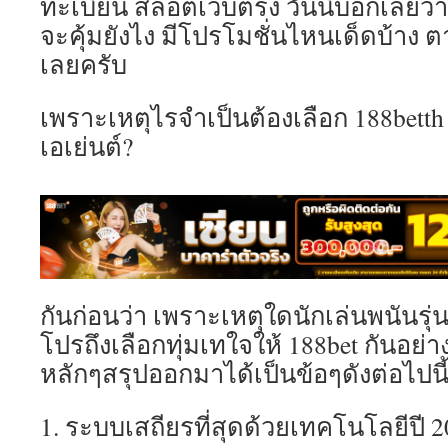
ทะเบียน สล็อตเว็บตรง วันนี้บอกเลยว่ามี
จะคุ้มยังไง มีโปรโมชั่นไหนเด็ดบ้าง
เลยครับ
เพราะเหตุไรจำเป็นต้องเลือก 188betth 
เอเย่นต์?
กันก่อนว่า เพราะเหตุใดนักเล่นพนันรุ่น
โปรถึงเลือกทุ่มเทใจให้ 188bet กันอย่
หลักๆสรุปออกมาได้เป็นข้อๆดังต่อไปนี้
1. ระบบเสถียรที่สุดด้วยเทคโนโลยีปี 