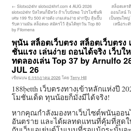
←
Slotxo24hr slotxo24hrf.com 4 AUG 2026
สล็อตเครด
เนื้อหา
slotxo24hr บิลไหนก็มีหวัง ถ้าเว็บปังพอ โปรโมชั่นพิ
ออนไลน์ Top
เศษ 199 รับ 500 ค่ายดัง เกมเล่นง่าย ฝากปุ๊บ ลุ้นปั๊บ
เป็นทุนใหญ่
รับความมัน สล็อตxo สมัครไว้ ลุ้นได้ทุกวัน Top 80
เหนือระดั
by Filomena
พนัน สล็อตเว็บตรง สล็อตเว็บตรง 
ชั่นแรง เล่นง่าย ถอนได้จริง เว็
ทดลองเล่น Top 37 by Arnulfo 28
JUL 26
เขียนบน
6 กรกฎาคม 2026
โดย
Terry Hill
188betth เว็บตรงทางเข้าหลักแห่งปี 20
โมชั่นเด็ด ทุนน้อยก็มั่งมีได้จริง!
หากคุณกำลังมองหาเว็บไซต์พนันออนไลน
อันตราย และได้ผลทดแทนที่คุ้มที่สุดใน
กับเว็บเอเย่นต์โนเนมที่รอแม้กระนั้น