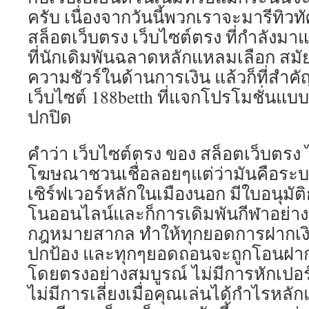
ครับ เนื่องจากวันนี้พวกเราจะมารีทิวทั
สล็อตเว็บตรง เว็บไซต์ตรง ที่กำลังมาแร
ที่นักเดิมพันฉลาดหลักแหลมเลือก สมั
ความชัวร์ในด้านการเงิน แล้วก็ที่สำคั
เว็บไซต์ 188betth ที่แจกโปรโมชั่นแบบจั
ปกปิด
คำว่า เว็บไซต์ตรง ของ สล็อตเว็บตรง 
โฆษณาชวนเชื่อลอยๆแต่ว่ามันคือระบ
เซิร์ฟเวอร์หลักในเมืองนอก มีใบอนุมัต
โนออนไลน์และก็การเดิมพันกีฬาอย่า
กฎหมายสากล ทำให้ทุกยอดการฝากเงิ
ปกป้อง และทุกๆยอดถอนจะถูกโอนฝา
โดยตรงอย่างสมบูรณ์ ไม่มีการหักเปอร
ไม่มีการเลี่ยงเมื่อคุณเล่นได้กำไรหล