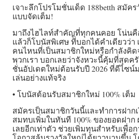
เจาะลึกโปรโมชั่นเด็ด 188betth สมัครว
แบบจัดเต็ม!
มาถึงไฮไลท์สำคัญที่ทุกคนคอย โน่นคือ
แล้วก็โบนัสพิเศษ ที่บอกได้คำเดียวว่า
คนไหนที่เป็นสมาชิกใหม่หรือกำลังคิดจ
พวกเรา บอกเลยว่าจังหวะนี้คุ้มที่สุดคร
ชั่นอัปเดตใหม่ต้อนรับปี 2026 ที่ดีไซน์
เล่นอย่างแท้จริง
• โบนัสต้อนรับสมาชิกใหม่ 100% เต็ม
สมัครเป็นสมาชิกวันนี้และทำการฝากเ
สมทบเพิ่มในทันที 100% ของยอดฝาก ฝ
เลยอีกเท่าตัว ช่วยเพิ่มทุนสำหรับเพื่อ
โอกาสลุ้นรางวัลใหญ่ได้ยาวนานขึ้น 