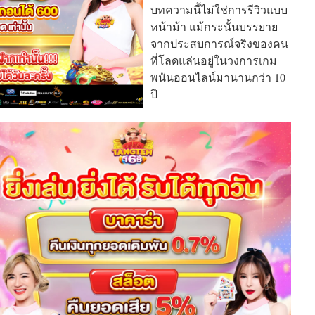
บทความนี้ไม่ใช่การรีวิวแบบ
หน้าม้า แม้กระนั้นบรรยาย
จากประสบการณ์จริงของคน
ที่โลดแล่นอยู่ในวงการเกม
พนันออนไลน์มานานกว่า 10
ปี