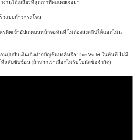
ทำงานได้เสถียรที่สุดเท่าที่ผมเคยเจอมา
เร็วแบบก้าวกระโจน
ี เครดิตเข้าอัปเดตบนหน้าจอทันที ไม่ต้องส่งสลิปให้แอดไม่น
ถอนปุบปับ เงินเด้งฝากบัญชีแบงค์หรือ True Wallet ในทันที ไม่มี
์ที่สลับซับซ้อน (ถ้าหากเราเลือกไม่รับโบนัสข้อจำกัด)