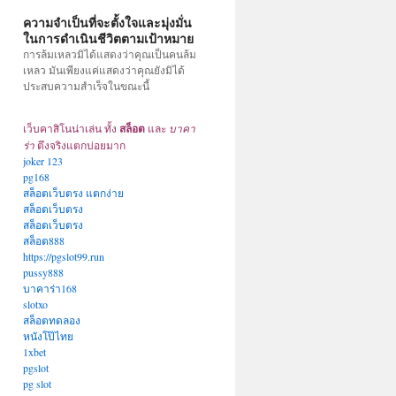
ความจำเป็นที่จะตั้งใจและมุ่งมั่น
ในการดำเนินชีวิตตามเป้าหมาย
การล้มเหลวมิได้แสดงว่าคุณเป็นคนล้ม
เหลว มันเพียงแค่แสดงว่าคุณยังมิได้
ประสบความสำเร็จในขณะนี้
เว็บคาสิโนน่าเล่น ทั้ง
สล็อต
และ
บาคา
ร่า
ตึงจริงแตกบ่อยมาก
joker 123
pg168
สล็อตเว็บตรง แตกง่าย
สล็อตเว็บตรง
สล็อตเว็บตรง
สล็อต888
https://pgslot99.run
pussy888
บาคาร่า168
slotxo
สล็อตทดลอง
หนังโป๊ไทย
1xbet
pgslot
pg slot