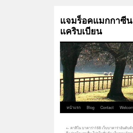
แจมร็อคแมกกาซีน
แคริบเบียน
หน้าแรก
Blog
Contact
Welcome
ข้าม
ไป
←
คาสิโน บาคาร่า168 เว็บบาคาร่าอันดับต้นๆ
ยัง
ถึง ฝากไว เกมลื่น โปรโมชั่นคุ้ม เว็บตรง S