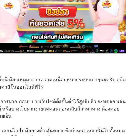
ับเว็บนี้ มีสาเหตุมาจากความเหนื่อยหน่ายระบบเก่าๆนะครับ อดีต
อคาสิโนออนไลน์ทีไร
ม้การฝาก-ถอน” บางเว็บไซต์ตั้งขั้นต่ำไว้สูงลิบลิ่ว จะทดลองเล่น
ได้ หรือบางเว็บฝากง่ายแต่ตอนถอนกลับลีลาท่าทาง ต้องคอย
ายเย็น
ร็วถอนไว ไม่มีอย่างต่ำ มันทลายข้อกำหนดเหล่านั้นไปทั้งหมด