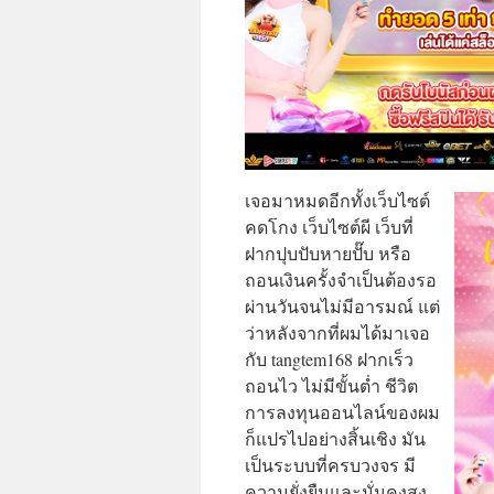
เจอมาหมดอีกทั้งเว็บไซต์
คดโกง เว็บไซต์ผี เว็บที่
ฝากปุบปับหายปั๊บ หรือ
ถอนเงินครั้งจำเป็นต้องรอ
ผ่านวันจนไม่มีอารมณ์ แต่
ว่าหลังจากที่ผมได้มาเจอ
กับ tangtem168 ฝากเร็ว
ถอนไว ไม่มีขั้นต่ำ ชีวิต
การลงทุนออนไลน์ของผม
ก็แปรไปอย่างสิ้นเชิง มัน
เป็นระบบที่ครบวงจร มี
ความยั่งยืนและมั่นคงสูง