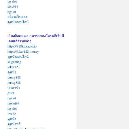
pg slot
kiss918
pgslot
สล็อตเว็บตรง
ดูหนังออนไลน์
เว็บสล็อตและบาคาร่าของโครตดีเว็บนี้
เล่นแล้วรวยจัดๆ
https://918kissauto.io
https://joker123.money
ดูหนังออนไลน์
sa gaming
joker123
ดูหนัง
pussy888
pussy888
บาคาร่า
gslot
pgslot
pgslot99
pg slot
live22
ดูหนัง
ดูหนังฟรี