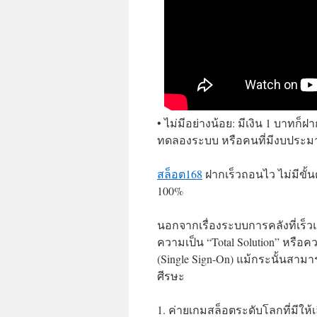
• ไม่มีอย่างน้อย: มีเงิน 1 บาทก
ทดลองระบบ หรือคนที่มีงบประม
สล็อต168
ฝากเร็วถอนไว ไม่มีขั้น
100%
นอกจากเรื่องระบบการคลังที่เร็วแล
ความเป็น “Total Solution” หรือ
(Single Sign-On) แม้กระนั้นสามา
ศีรษะ
1. ค่ายเกมสล็อตระดับโลกที่มีให้เ