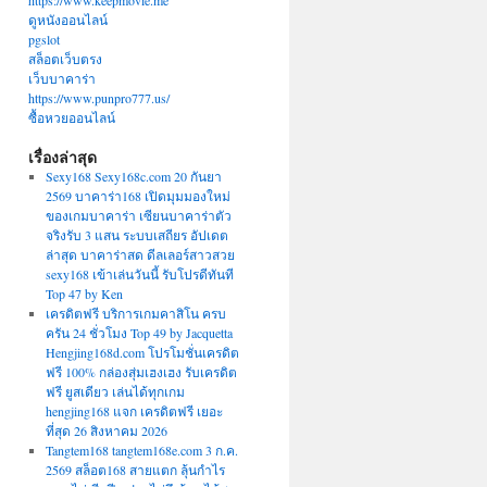
https://www.keepmovie.me
ดูหนังออนไลน์
pgslot
สล็อตเว็บตรง
เว็บบาคาร่า
https://www.punpro777.us/
ซื้อหวยออนไลน์
เรื่องล่าสุด
Sexy168 Sexy168c.com 20 กันยา
2569 บาคาร่า168 เปิดมุมมองใหม่
ของเกมบาคาร่า เซียนบาคาร่าตัว
จริงรับ 3 แสน ระบบเสถียร อัปเดต
ล่าสุด บาคาร่าสด ดีลเลอร์สาวสวย
sexy168 เข้าเล่นวันนี้ รับโปรดีทันที
Top 47 by Ken
เครดิตฟรี บริการเกมคาสิโน ครบ
ครัน 24 ชั่วโมง Top 49 by Jacquetta
Hengjing168d.com โปรโมชั่นเครดิต
ฟรี 100% กล่องสุ่มเฮงเฮง รับเครดิต
ฟรี ยูสเดียว เล่นได้ทุกเกม
hengjing168 แจก เครดิตฟรี เยอะ
ที่สุด 26 สิงหาคม 2026
Tangtem168 tangtem168e.com 3 ก.ค.
2569 สล็อต168 สายแตก ลุ้นกำไร