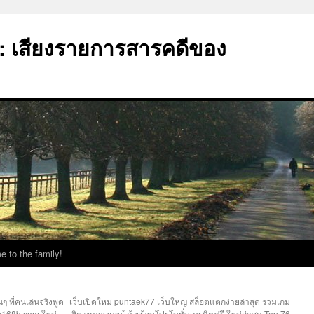
: เสียงรายการสารคดีของ
 to the family!
 ที่คนเล่นจริงพูด
เว็บเปิดใหม่ puntaek77 เว็บใหญ่ สล็อตแตกง่ายล่าสุด รวมเกม
exy168b.com ใหม่
ฮิต ทดลองเล่นได้ พร้อมโปรโมชั่นเครดิตฟรี ใหม่ล่าสุด Top 76