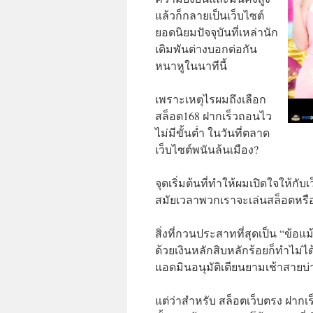
แล้วก็กลายเป็นเว็บไซต์
ยอดนิยมปัจจุบันที่เหล่านัก
เดิมพันต่างบอกต่อกัน
หนาหูในนาทีนี้
เพราะเหตุไรผมถึงเลือก
สล็อต168 ฝากเร็วถอนไว
ไม่มีขั้นต่ำ ในวันที่ตลาด
เว็บไซต์พนันล้นเมือง?
จุดเริ่มต้นที่ทำให้ผมเปิดใจให้ก
สมัยเวลาพวกเราจะเล่นสล็อตหรื
สิ่งที่กวนประสาทที่สุดเป็น “ข้อแ
ด้วยเงินหลักสิบหลักร้อยก็ทำไม่
แอดมินอนุมัติเตียนยามเช้าสายบ่
แต่ว่าสำหรับ สล็อตเว็บตรง ฝากเ