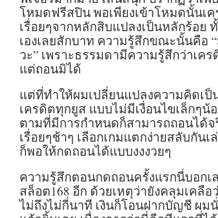
โหมดฟรีสปิน พอเพียงเข้าโหมดนั้นเครดิต
เรื่อยๆจากหลักสิบแปลงเป็นหลักร้อย ทั้งท
เองเลยสักบาท ความรู้สึกขณะนั้นคือ “
วะ” เพราะธรรมดามีความรู้สึกว่าเครด
แต่ถอนมิได้
แต่ที่ทำให้ผมเปลี่ยนแปลงความคิดเป็น 
เครดิตทุกยูส แบบไม่มีเงื่อนไขเล็กๆน้
ตามที่มีการกำหนดก็สามารถถอนได้จร
เรื่อยๆช้าๆ เลือกเกมแตกง่ายสลับกันเ
ก็พอให้กดถอนได้แบบงงงวยๆ
ความรู้สึกตอนกดถอนครั้งแรกนี่บอกเลย
สล็อต168 อีก ด้วยเหตุว่ายังคลุมเคลือว
ไม่ถึงไม่กี่นาที เงินก็โอนฝากบัญชี ผม