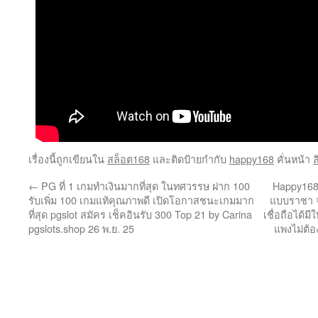
เรื่องนี้ถูกเขียนใน
สล็อต168
และติดป้ายกำกับ
happy168
คั่นหน้า
ล
←
PG ที่ 1 เกมทำเงินมากที่สุด ในทศวรรษ ฝาก 100
Happy168
รับเพิ่ม 100 เกมแท้คุณภาพดี เปิดโอกาสชนะเกมมาก
แบบราชา จ
ที่สุด pgslot สมัคร เช็คอินรับ 300 Top 21 by Carina
เชื่อถือได้
pgslots.shop 26 พ.ย. 25
แพงไม่ต้อง