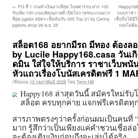
←
PG ที่ 1 เกมทำเงินมากที่สุด ในทศวรรษ ฝาก 100
Happy168
เนื้อหา
รับเพิ่ม 100 เกมแท้คุณภาพดี เปิดโอกาสชนะเกมมาก
แบบราชา จ
ที่สุด pgslot สมัคร เช็คอินรับ 300 Top 21 by Carina
เชื่อถือได้
pgslots.shop 26 พ.ย. 25
แพงไม่ต้อง
สล็อต168 อยากมีรถ มีทอง ต้องลอ
by Lucile Happy168.casa วันเกิดน
ดมิน ใส่ใจให้บริการ ราชาเว็บพนั
หัวแถวเรื่องโบนัสเครดิตฟรี 1 MA
เขียนบน
13 กุมภาพันธ์ 2026
โดย
Terry Hill
Happy168 ล่าสุดวันนี้ สมัครใหม่รับ
สล็อต ครบทุกค่าย แจกฟรีเครดิตทุก
สารภาพตรงๆว่าครั้งก่อนผมเป็นคนที่ “
มาก รู้สึกว่าเป็นเพียงแค่คำชวนเชื่อล่
จะต้องเติมเงินก่อนถึงจะเล่นได้จริง