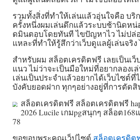
รวมทั้งสิ่งที่ทำให้เล่นแล้วอุ่นใจคือ บ
ครั้งหนึ่งผมเล่นดึกแล้วระบบช้านิดหน
ดมินตอบโดยทันที ไขปัญหาไว ไม่ปล่อย
แหละที่ทำให้รู้สึกว่าเว็บดูแลผู้เล่นจร
สำหรับผม สล็อตเครดิตฟรี เลยเป็นเว็บ
แนว ไม่ว่าจะเป็นมือใหม่ที่อยากลองเล่นแ
เล่นเป็นประจำแล้วอยากได้เว็บไซต์ที่
บังคับยอดฝาก ทุกๆอย่างอยู่ที่การตั
สล็อตเครดิตฟรี สล็อตเครดิตฟรี hap
2026 Lucile เกมpgสนุกๆ สล็อต168แ
78
ขอขอบพระคุณเว็ปไซต์
สล็อตเครดิตฟ