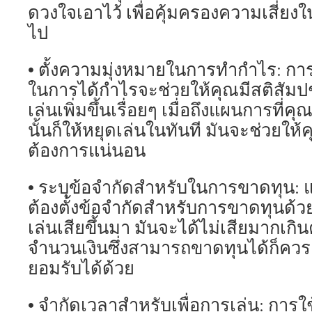
ดวงใจเอาไว้ เพื่อคุ้มครองความเสี่ยง
ไป
• ตั้งความมุ่งหมายในการทำกำไร: กา
ในการได้กำไรจะช่วยให้คุณมีสติสัมป
เล่นเพิ่มขึ้นเรื่อยๆ เมื่อถึงแผนการที่ค
นั้นก็ให้หยุดเล่นในทันที มันจะช่วยให้
ต้องการแน่นอน
• ระบุข้อจำกัดสำหรับในการขาดทุน: 
ต้องตั้งข้อจำกัดสำหรับการขาดทุนด้วย 
เล่นเสียขึ้นมา มันจะได้ไม่เสียมากเกิน
จำนวนเงินซึ่งสามารถขาดทุนได้ก็ควรเ
ยอมรับได้ด้วย
• จำกัดเวลาสำหรับเพื่อการเล่น: การใช