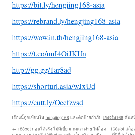
https://bit.ly/hengjing168-asia
https://rebrand.ly/hengjing168-asia
https://wow.in.th/hengjing168-asia
https://t.co/nuI4OiJKUn
http://gg.gg/1ar8ad
https://shorturl.asia/wJxUd
https://cutt.ly/Oeefzvsd
เรื่องนี้ถูกเขียนใน
hengjing168
และติดป้ายกำกับ
เฮงจริง168
คั่นห
←
188bet ถอนได้จริง ไม่มีเบี้ยวเกมแตกง่าย ไม่ล็อค
168slot สล็อ
ยูสทดลองเล่นฟรี 188bet ทางเข้า เว็บแท้ จ่ายจริง
ที่ดีที่สุด