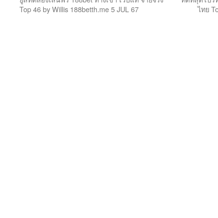
Top 46 by Willis 188betth.me 5 JUL 67
ไทย To