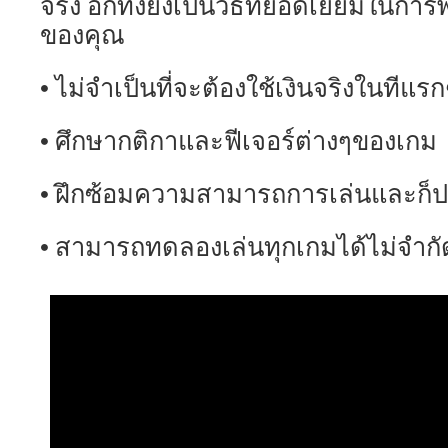
จริง อีกทั้งยังเป็นวิธีที่ยอดเยี่ยมใน
ของคุณ
• ไม่จำเป็นที่จะต้องใช้เงินจริงในทีแร
• ศึกษากติกาและฟีเจอร์ต่างๆของเกม
• ฝึกซ้อมความสามารถการเล่นและก็ป
• สามารถทดลองเล่นทุกเกมได้ไม่จำกั