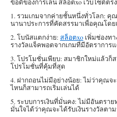
ข้อดีของการเล่น สล็อตxo เว็บไซต์ตรง
1. รวมเกมจากค่ายชั้นหนึ่งทั่วโลก: ค
นานาประการที่คัดสรรมาเพื่อคุณโด
2. โบนัสแตกง่าย:
สล็อตxo
เพิ่มช่องท
รางวัลแจ็คพอตจากเกมที่มีอัตราการแต
3. โปรโมชั่นเพียบ: สมาชิกใหม่แล้วก็ส
โปรโมชั่นที่คุ้มที่สุด
4. ฝากถอนไม่มีอย่างน้อย: ไม่ว่าคุ
ไหนก็สามารถเริ่มเล่นได้
5. ระบบการเงินที่มั่นคง: ไม่มีอันตร
มั่นใจได้ว่าคุณจะได้รับเงินรางวัลตาม