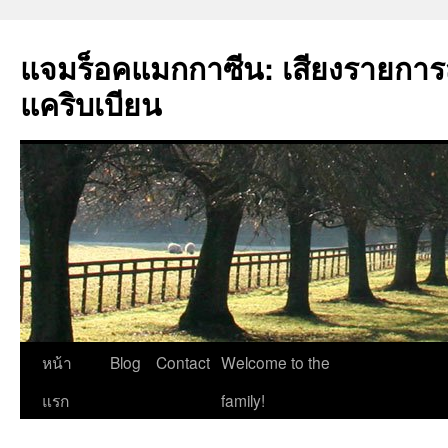
แจมร็อคแมกกาซีน: เสียงรายกา
แคริบเบียน
ข้าม
หน้า
Blog
Contact
Welcome to the
ไป
แรก
family!
ยัง