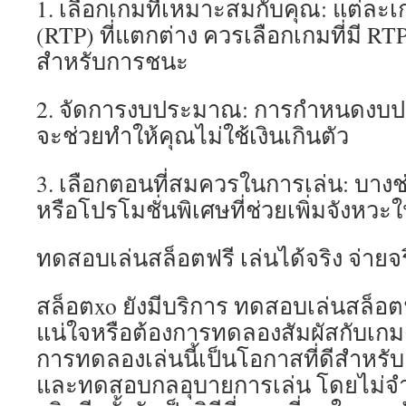
1. เลือกเกมที่เหมาะสมกับคุณ: แต่ละเ
(RTP) ที่แตกต่าง ควรเลือกเกมที่มี RTP
สำหรับการชนะ
2. จัดการงบประมาณ: การกำหนดงบป
จะช่วยทำให้คุณไม่ใช้เงินเกินตัว
3. เลือกตอนที่สมควรในการเล่น: บาง
หรือโปรโมชั่นพิเศษที่ช่วยเพิ่มจังหวะ
ทดสอบเล่นสล็อตฟรี เล่นได้จริง จ่ายจริ
สล็อตxo ยังมีบริการ ทดสอบเล่นสล็อตฟรี
แน่ใจหรือต้องการทดลองสัมผัสกับเกม
การทดลองเล่นนี้เป็นโอกาสที่ดีสำหรับเ
และทดสอบกลอุบายการเล่น โดยไม่จำเป