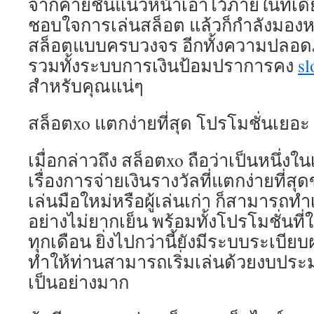
จากค่ายชั้นแนวหน้าเอาไว้ภายในที่เดี
ชอบใจการเล่นสล็อต แล้วก็กำลังมองหา
สล็อตแบบครบวงจร อีกทั้งความปลอดภ
รวมทั้งระบบการเงินป้อมปราการคง
sl
สำหรับคุณแน่ๆ
สล็อตxo แตกง่ายที่สุด โปรโมชั่นเยอะ 
เมื่อกล่าวถึง สล็อตxo ถือว่าเป็นหนึ่งในเ
เรื่องการจ่ายเงินรางวัลที่แตกง่ายที่สุด
เล่นมือใหม่หรือผู้เล่นเก่า ก็สามารถท
อย่างไม่ยากเย็น พร้อมทั้งโปรโมชั่นที
ทุกเดือน ยิ่งไปกว่านี้ยังมีระบบระเบียบ
ทำให้ท่านสามารถเริ่มเล่นด้วยงบประ
เป็นอย่างมาก