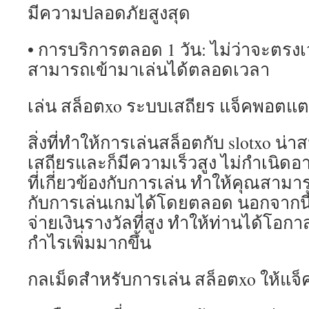
มีความปลอดภัยสูงสุด
• การบริการตลอด 1 วัน: ไม่ว่าจะตรง
สามารถเข้ามาเล่นได้ตลอดเวลา
เล่น สล็อตxo ระบบเสถียร แจ็คพอตแ
สิ่งที่ทำให้การเล่นสล็อตกับ slotxo น่
เสถียรและก็มีความเร็วสูง ไม่กำเนิด
ที่เกี่ยวข้องกับการเล่น ทำให้คุณสาม
กับการเล่นเกมได้โดยตลอด นอกจากนี้ย
จ่ายเงินรางวัลที่สูง ทำให้ท่านได้โอ
กำไรเพิ่มมากขึ้น
กลเม็ดสำหรับการเล่น สล็อตxo ให้แ