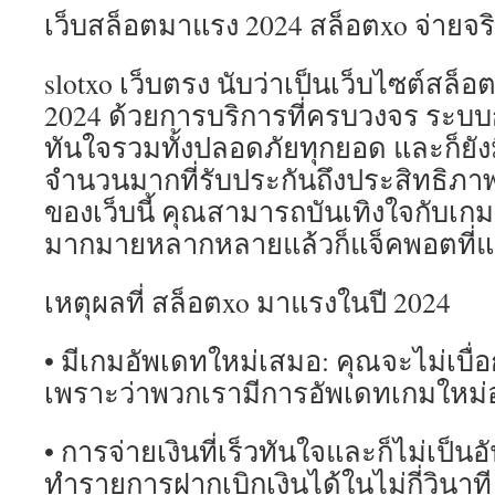
เว็บสล็อตมาแรง 2024 สล็อตxo จ่ายจร
slotxo เว็บตรง นับว่าเป็นเว็บไซต์สล็อต
2024 ด้วยการบริการที่ครบวงจร ระบบก
ทันใจรวมทั้งปลอดภัยทุกยอด และก็ยังมี
จำนวนมากที่รับประกันถึงประสิทธิภ
ของเว็บนี้ คุณสามารถบันเทิงใจกับเกม
มากมายหลากหลายแล้วก็แจ็คพอตที่แตก
เหตุผลที่ สล็อตxo มาแรงในปี 2024
• มีเกมอัพเดทใหม่เสมอ: คุณจะไม่เบื่
เพราะว่าพวกเรามีการอัพเดทเกมใหม่อ
• การจ่ายเงินที่เร็วทันใจและก็ไม่เป
ทำรายการฝากเบิกเงินได้ในไม่กี่วินาที