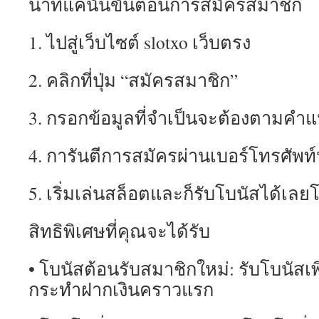
นาทีแค่นั้นขั้นตอนการสมัครสมาชิก
1. ไปสู่เว็บไซต์ slotxo เว็บตรง
2. คลิกที่ปุ่ม “สมัครสมาชิก”
3. กรอกข้อมูลที่จำเป็นจะต้องตามคำ
4. การันตีการสมัครผ่านเบอร์โทรศัพท์
5. เริ่มเล่นสล็อตและก็รับโบนัสได้เลย
สิทธิพิเศษที่คุณจะได้รับ
• โบนัสต้อนรับสมาชิกใหม่: รับโบนัสเพิ
กระทำฝากเงินคราวแรก