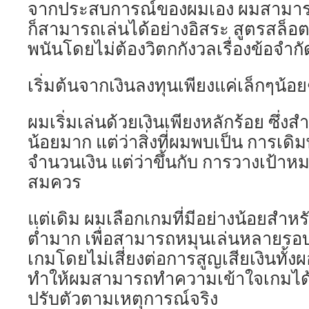
จากประสบการณ์ของผมเอง ผมสามารถพิ
ก็สามารถเล่นได้อย่างอิสระ สูตรสล็อต
พนันโดยไม่ต้องวิตกกังวลเรื่องข้อจำก
เริ่มต้นจากเงินลงทุนเพียงแค่เล็กๆน้อ
ผมเริ่มเล่นด้วยเงินเพียงหลักร้อย ซึ่
น้อยมาก แต่ว่าสิ่งที่ผมพบเป็น การเดิมพั
จำนวนเงิน แต่ว่าขึ้นกับ การวางเป้าห
สมควร
แต่เดิม ผมเลือกเกมที่มีอย่างน้อยสำหร
ต่ำมาก เพื่อสามารถหมุนเล่นหลายรอบ
เกมโดยไม่เสี่ยงต่อการสูญเสียเงินทั้งผ
ทำให้ผมสามารถทำความเข้าใจเกมได้อ
ปรับตัวตามเหตุการณ์จริง