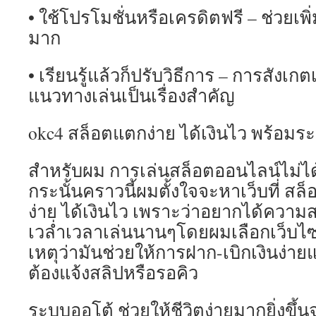
• ใช้โปรโมชั่นหรือเครดิตฟรี – ช่วยเพ
มาก
• เรียนรู้แล้วก็ปรับวิธีการ – การสังเก
แนวทางเล่นเป็นเรื่องสำคัญ
okc4 สล็อตแตกง่าย ได้เงินไว พร้อมร
สำหรับผม การเล่นสล็อตออนไลน์ไม่ได้เ
กระนั้นคราวนี้ผมตั้งใจจะหาเว็บที่ ส
ง่าย ได้เงินไว เพราะว่าอยากได้ควา
เวล่ำเวลาเล่นนานๆโดยผมเลือกเว็บไซต
เหตุว่ามันช่วยให้การฝาก-เบิกเงินง่าย
ต้องแจ้งสลิปหรือรอคิว
ระบบออโต้ ช่วยให้ชีวิตง่ายมากยิ่งขึ้น