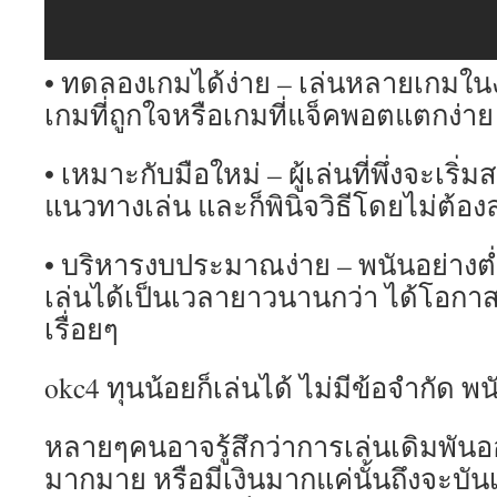
• ทดลองเกมได้ง่าย – เล่นหลายเกมในง
เกมที่ถูกใจหรือเกมที่แจ็คพอตแตกง่าย
• เหมาะกับมือใหม่ – ผู้เล่นที่พึ่งจะเร
แนวทางเล่น และก็พินิจวิธีโดยไม่ต้อง
• บริหารงบประมาณง่าย – พนันอย่างต
เล่นได้เป็นเวลายาวนานกว่า ได้โอกาส
เรื่อยๆ
okc4 ทุนน้อยก็เล่นได้ ไม่มีข้อจำกัด พ
หลายๆคนอาจรู้สึกว่าการเล่นเดิมพันอ
มากมาย หรือมีเงินมากแค่นั้นถึงจะบันเ