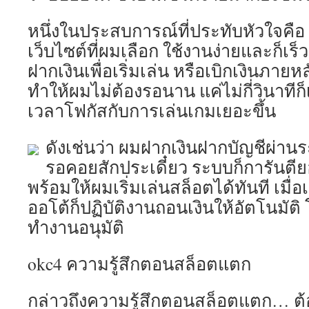
หนึ่งในประสบการณ์ที่ประทับหัวใจคื
เว็บไซต์ที่ผมเลือก ใช้งานง่ายและก็เร
ฝากเงินเพื่อเริ่มเล่น หรือเบิกเงินภายห
ทำให้ผมไม่ต้องรอนาน แค่ไม่กี่วินาทีก็
เวลาโฟกัสกับการเล่นเกมเยอะขึ้น
ดังเช่นว่า ผมฝากเงินฝากบัญชีผ่าน
รอคอยสักประเดี๋ยว ระบบก็การันตีย
พร้อมให้ผมเริ่มเล่นสล็อตได้ทันที เมื่
ออโต้ก็ปฏิบัติงานถอนเงินให้อัตโนมัต
ทำงานอนุมัติ
okc4 ความรู้สึกตอนสล็อตแตก
กล่าวถึงความรู้สึกตอนสล็อตแตก… ต้อ