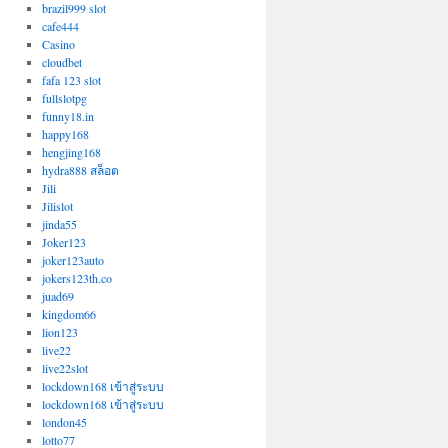
brazil999 slot
cafe444
Casino
cloudbet
fafa 123 slot
fullslotpg
funny18.in
happy168
hengjing168
hydra888 สล็อต
Jili
Jilislot
jinda55
Joker123
joker123auto
jokers123th.co
juad69
kingdom66
lion123
live22
live22slot
lockdown168 เข้าสู่ระบบ
lockdown168 เข้าสู่ระบบ
london45
lotto77