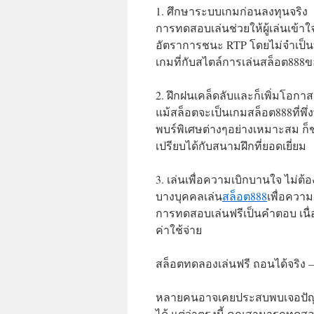
1. ศึกษาระบบเกมก่อนลงทุนจริง
การทดสอบเล่นช่วยให้ผู้เล่นเข้า
อัตราการชนะ RTP โดยไม่จำเป็นท
เกมที่กับสไตล์การเล่นสล็อต888
2. ฝึกฝนเคล็ดลับและก็เพิ่มโอกา
แม้สล็อตจะเป็นเกมสล็อต888ที่พึ
พบร์พิเศษต่างๆอย่างเหมาะสม ก็ช
เปรียบได้กับสนามฝึกที่ยอดเยี่ยม
3. เล่นเพื่อความเบิกบานใจ ไม่ต้อง
บางบุคคลเล่น
สล็อต888
เพื่อควา
การทดสอบเล่นฟรีเป็นคำตอบ เนื่
ค่าใช้จ่าย
สล็อตทดลองเล่นฟรี ถอนได้จริง – 
หลายคนอาจเคยประสบพบเจอปัญหา 
ได้ แต่ว่าตรงนี้ คุณสามารถทดสอบเ