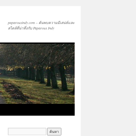
paparouxindy.com – ค้นพบความมีเสน่ห์และ
สไตล์ที่น่าทึ่งกับ Paparoux Indy