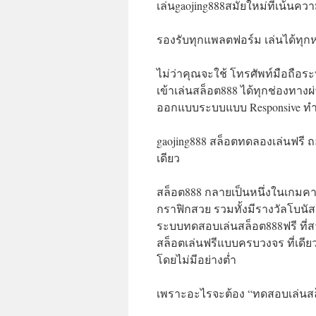
เล่นgaojing888สมัยใหม่ที่เน้
รองรับทุกแพลตฟอร์ม เล่นได้ทุก
ไม่ว่าคุณจะใช้ โทรศัพท์มือถือร
เข้าเล่นสล็อต888 ได้ทุกช่องทาง
ออกแบบระบบแบบ Responsive ทำให
gaojing888 สล็อตทดลองเล่นฟรี ถอนไ
เดียว
สล็อต888 กลายเป็นหนึ่งในเกมคาสิโ
กราฟิกสวย รวมทั้งมีรางวัลโบนัสจำ
ระบบทดสอบเล่นสล็อต888ฟรี ที
สล็อตเล่นฟรีแบบครบวงจร ที่เดียว
โดยไม่มีอย่างต่ำ
เพราะอะไรจะต้อง “ทดสอบเล่นสล