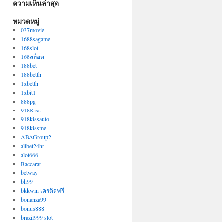
ความเห็นล่าสุด
หมวดหมู่
037movie
1688sagame
168slot
168สล็อต
188bet
188betth
1xbetth
1xbit1
888pg
918Kiss
918kissauto
918kissme
ABAGroup2
allbet24hr
alot666
Baccarat
betway
bh99
bkkwin เครดิตฟรี
bonanza99
bonus888
brazil999 slot