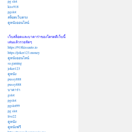
pg slot
kiss918
pgslot
สล็อตเว็บตรง
ดูหนังออนไลน์
เว็บสล็อตและบาคาร่าของโครตดีเว็บนี้
เล่นแล้วรวยจัดๆ
https://918kissauto.io
https://joker123.money
ดูหนังออนไลน์
sa gaming
joker123
ดูหนัง
pussy888
pussy888
บาคาร่า
gslot
pgslot
pgslot99
pg slot
live22
ดูหนัง
ดูหนังฟรี