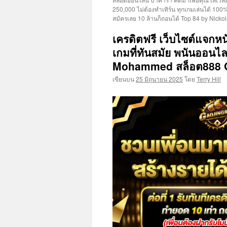
250,000 ไม่ต้องทำเทิร์น ทุกเกมเล่นได้ 10
เนื้อหา
สมัครเลย 10 ล้านก็ถอนได้ Top 84 by Nicko
เครดิตฟรี เว็บไซต์แจกหน
เกมที่ทันสมัย พนันออนไลน
Mohammed สล็อต888 G
เขียนบน
25 มิถุนายน 2025
โดย
Terry Hill