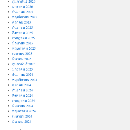
กุมภาพันธ์ 2026
มกราคม 2026
ธันวาคม 2025
พฤศจิกายน 2025
ตุลาคม 2025
กันยายน 2025
สิงหาคม 2025
กรกฎาคม 2025
มิถุนายน 2025
พฤษภาคม 2025
เมษายน 2025
มีนาคม 2025
กุมภาพันธ์ 2025
มกราคม 2025
ธันวาคม 2024
พฤศจิกายน 2024
ตุลาคม 2024
กันยายน 2024
สิงหาคม 2024
กรกฎาคม 2024
มิถุนายน 2024
พฤษภาคม 2024
เมษายน 2024
มีนาคม 2024