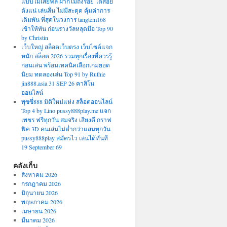
แบบไม่เสียฟีล ฝากไม่ถึงร้อย ได้สอย
ตังแน่ เล่นลื่น ไม่มีสะดุด คุ้มค่าการ
เดิมพัน ที่สุดในวงการ tangtem168
เข้าให้ทัน ก่อนรางวัลหลุดมือ Top 90
by Christin
เว็บใหญ่ สล็อตเว็บตรง เว็บไซต์แจก
หนัก สล็อต 2026 รวมทุกเรื่องที่ควรรู้
ก่อนเล่น พร้อมเทคนิคเลือกเกมยอด
นิยม ทดลองเล่น Top 91 by Ruthie
jin888.asia 31 SEP 26 คาสิโน
ออนไลน์
พุซซี่888 มิติใหม่แห่ง สล็อตออนไลน์
Top 4 by Lino pussy888play.me แจก
เพชร ฟรีทุกวัน สมจริง เสียงดี กราฟ
ฟิค 3D คนเล่นไม่ต่ำกว่าแสนทุกวัน
pussy888play สมัครไว เล่นได้ทันที
19 September 69
คลังเก็บ
สิงหาคม 2026
กรกฎาคม 2026
มิถุนายน 2026
พฤษภาคม 2026
เมษายน 2026
มีนาคม 2026