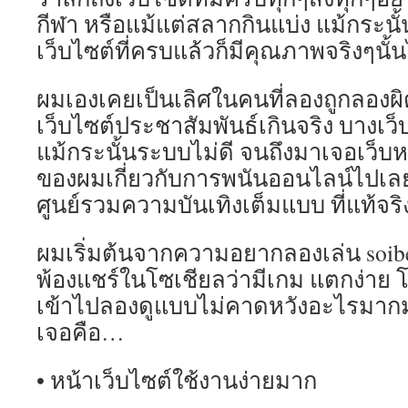
กีฬา หรือแม้แต่สลากกินแบ่ง แม้กระนั้
เว็บไซต์ที่ครบแล้วก็มีคุณภาพจริงๆนั้
ผมเองเคยเป็นเลิศในคนที่ลองถูกลองผ
เว็บไซต์ประชาสัมพันธ์เกินจริง บางเ
แม้กระนั้นระบบไม่ดี จนถึงมาเจอเว็บหนึ
ของผมเกี่ยวกับการพนันออนไลน์ไปเลย เน
ศูนย์รวมความบันเทิงเต็มแบบ ที่แท้จริ
ผมเริ่มต้นจากความอยากลองเล่น soibe
พ้องแชร์ในโซเชียลว่ามีเกม แตกง่าย 
เข้าไปลองดูแบบไม่คาดหวังอะไรมากมาย
เจอคือ…
• หน้าเว็บไซต์ใช้งานง่ายมาก