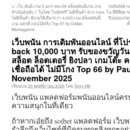
←
เว็บ มันนี่ เกม 5 มกราคม 69 สล็อตมันนี่เกม เกม
รอยัล558 ro
เนื้อหา
ทำเงินอันดับ 1 ในไทย โบนัสฟรี ไม่มีขั้นต่ำ ฝาก-ถอน
โน ที่ดีที่สุ
ไม่มีขั้นต่ำ มีเกมให้เลือกกว่า 4,000 เกม สล็อตมันนี่
ถึงปอยเปรต 
เกม แตกดี ถอนได้จริง Top 97 by Dallas
ทั
Moneygame
เว็บพนัน การเดิมพันออนไลน์ ที่โปร
back 10,000 บาท รับของขวัญวัน
สล็อต ล็อตเตอรี่ ยิงปลา เกมโต๊ะ 
เชื่อถือได้ ไม่มีโกง Top 66 by P
November 2025
เขียนบน
20 พฤศจิกายน 2025
โดย
Terry Hill
เว็บพนัน แพลตฟอร์มพนันออนไลน์ครบ
ความสนุกในที่เดียว
ถ้าหากเอ๋ยถึง soibet แพลตฟอร์ม เว็
รำลึกถึงเว็บไซต์ที่มีครบทุกๆสิ่งทุกๆอย