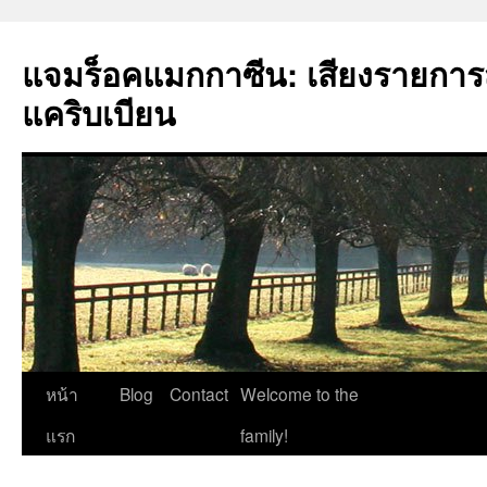
แจมร็อคแมกกาซีน: เสียงรายกา
แคริบเบียน
ข้าม
หน้า
Blog
Contact
Welcome to the
ไป
แรก
family!
ยัง