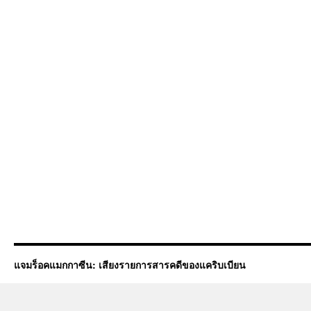
แจมร็อคแมกกาซีน: เสียงรายการสารคดีของแคริบเบียน