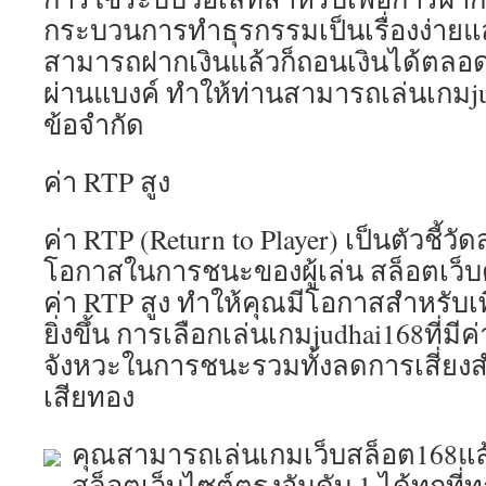
กระบวนการทำธุรกรรมเป็นเรื่องง่ายแ
สามารถฝากเงินแล้วก็ถอนเงินได้ตลอด 
ผ่านแบงค์ ทำให้ท่านสามารถเล่นเกมju
ข้อจำกัด
ค่า RTP สูง
ค่า RTP (Return to Player) เป็นตัวชี้วั
โอกาสในการชนะของผู้เล่น สล็อตเว็บตร
ค่า RTP สูง ทำให้คุณมีโอกาสสำหรับเพ
ยิ่งขึ้น การเลือกเล่นเกมjudhai168ที่มีค
จังหวะในการชนะรวมทั้งลดการเสี่ยงส
เสียทอง
คุณสามารถเล่นเกมเว็บสล็อต168แล้
สล็อตเว็บไซต์ตรงอันดับ 1 ได้ทุกที