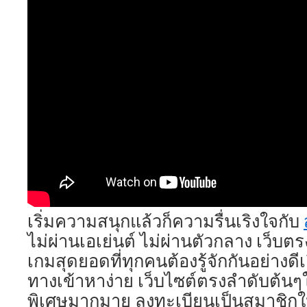
เริ่มความสนุกแล้วก็ความรื่นเริงใจกับ
ไม่ผ่านเอเย่นต์ ไม่ผ่านตัวกลาง เว็บตร
เกมสุดยอดที่ทุกคนต้องรู้จักกันอย่างดีเ
ทางเข้าหาง่าย เว็บไซต์ตรงลำดับต้นๆ
พิเศษมากมาย ลงทะเบียนเป็นสมาชิกให