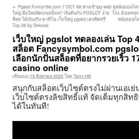
←
Pgslot Funny18a.com 7 OCT 68 ทางเข้าpg web
ดูหนังออนไลน
เนื้อหา
ใหญ่ มือใหม่หัดเล่นสล็อต? เริ่มต้นกับ PGSLOT ง่าย
โรง อัปเดททุกว
ที่สุด ได้เงินจริง คาสิโน เว็บใหญ่ pgslot เครดิตฟรี
หนังออนไลน
Top 26 by Deloras
เว็บใหญ่ pgslot ทดลองเล่น Top 
สล็อต Fancysymbol.com pgslo
เลือกนักปั่นสล็อตที่อยากรวยเร็ว
casino online
เขียนบน
15 สิงหาคม 2025
โดย
Terry Hill
สนุกกับสล็อตเว็บไซต์ตรงไม่ผ่านเอเย่น
เว็บไซต์ตรงลิขสิทธิ์แท้ จัดเต็มทุกสิทธ
ได้ในทันที!