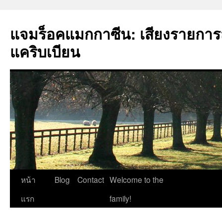
แจมร็อคแมกกาซีน: เสียงรายกา
แคริบเบียน
ข้าม
หน้า
Blog
Contact
Welcome to the
ไป
แรก
family!
ยัง