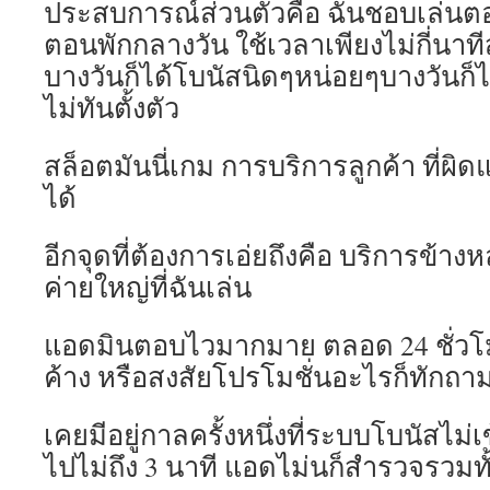
ประสบการณ์ส่วนตัวคือ ฉันชอบเล่นตอน
ตอนพักกลางวัน ใช้เวลาเพียงไม่กี่นา
บางวันก็ได้โบนัสนิดๆหน่อยๆบางวันก็
ไม่ทันตั้งตัว
สล็อตมันนี่เกม การบริการลูกค้า ที่ผิด
ได้
อีกจุดที่ต้องการเอ่ยถึงคือ บริการข้าง
ค่ายใหญ่ที่ฉันเล่น
แอดมินตอบไวมากมาย ตลอด 24 ชั่วโมง
ค้าง หรือสงสัยโปรโมชั่นอะไรก็ทักถาม
เคยมีอยู่กาลครั้งหนึ่งที่ระบบโบนัสไม่เ
ไปไม่ถึง 3 นาที แอดไม่นก็สำรวจรวมทั