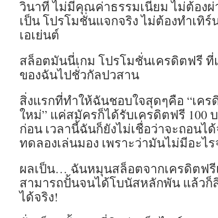
วินาที ไม่มีคุณค่าธรรมเนียม ไม่ต้อง
เป็น โปรโมชั่นแจกจริง ไม่ต้องทำเทิร
เอเย่นต์
สล็อตมันนี่เกม โปรโมชั่นเครดิตฟรี ที
ของฉันไปชั่วกัลปวสาน
สิ่งแรกที่ทำให้ฉันชอบใจสุดๆคือ “เคร
ใหม่” แค่สมัครก็ได้รับเครดิตฟรี 100 
ก่อน เวลานี้ฉันก็ยังไม่เชื่อว่าจะถอนได้
ทดลองเล่นมอง เพราะว่ามันไม่มีอะไร
ผลเป็น… ฉันหมุนสล็อตจากเครดิตฟรีเพี
สามารถปั้นจนได้โบนัสหลักพัน แล้วก็สิ่ง
ได้จริง!