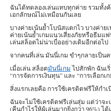
ฉันได้ทดลองเล่นแทบทุกค่าย รวมทั้งค้
เอกลักษณ์ไม่เหมือนกันเลย
บางค่ายเน้นย้ำโบนัสแตกไว บางค่ายเ
ค่ายเน้นย้ำเกมแนวเสี่ยงภัยหรือธีมแฟ
เล่นสล็อตไม่น่าเบื่ออย่างเดิมอีกต่อไป
จากคนที่เล่น มันนี่เกม ขำๆกลายเป็น
เมื่อเล่น สล็อต
มันนี่เกม
ไปสักพัก ฉันเร
“การจัดการเงินทุน” และ “การเลือกเกม
สิ่งแรกเลยคือ การใช้เครดิตฟรีให้กำเน
ฉันจะไม่ใช้เครดิตฟรีเล่นสุ่ม แต่ว่าจะเ
(คืนกำไรให้ผู้เล่นมากยิ่งกว่า 96%) ได