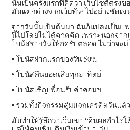
นั่นเป็นครั้งแรกที่คิดว่า เว็บไซต์ตรงข
มันแตกต่างจากเว็บทั่วๆไปอย่างชัดเจ
จากวันนั้นเป็นต้นมา ฉันก็แปลงเป็น
นี้ไปโดยไม่ได้คาดคิด เพราะนอกจากเค
โบนัสรายวันให้กดรับตลอด ไม่ว่าจะเป
• โบนัสฝากแรกของวัน 50%
• โบนัสคืนยอดเสียทุกอาทิตย์
• โบนัสเชิญเพื่อนรับค่าคอมฯ
• รวมทั้งกิจกรรมสุ่มแจกเครดิตวันแล้ว
มันทำให้รู้สึกว่าเว็บเขา “คืนผลกำไรให้ผ
แค่ให้คนเพิ่มเติมเงินเข้ามาเล่น