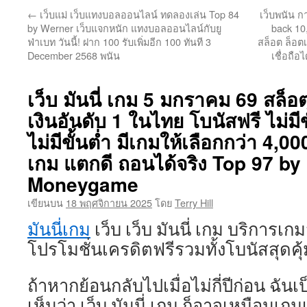
←
เว็บแม่ เว็บแทงบอลออนไลน์ ทดลองเล่น Top 84
เว็บพนัน กา
เนื้อหา
by Werner เว็บแจกหนัก แทงบอลออนไลน์กับยู
back 10
ฟ่าเบท วันนี้! ฝาก 100 รับเพิ่มอีก 100 ทันที 3
สล็อต ล็อตเ
December 2568 พนัน
เชื่อถือ
เว็บ มันนี่ เกม 5 มกราคม 69 สล็อ
เงินอันดับ 1 ในไทย โบนัสฟรี ไม่มี
ไม่มีขั้นต่ำ มีเกมให้เลือกกว่า 4,00
เกม แตกดี ถอนได้จริง Top 97 by
Moneygame
เขียนบน
18 พฤศจิกายน 2025
โดย
Terry Hill
มันนี่เกม
เว็บ เว็บ มันนี่ เกม บริการเ
โปรโมชั่นเครดิตฟรีรวมทั้งโบนัสสุดคุ้ม
ถ้าหากย้อนกลับไปเมื่อไม่กี่ปีก่อน ฉันเป
เห็นว่า เว็บ มันนี่ เกม ก็อาจเหมือนเกม