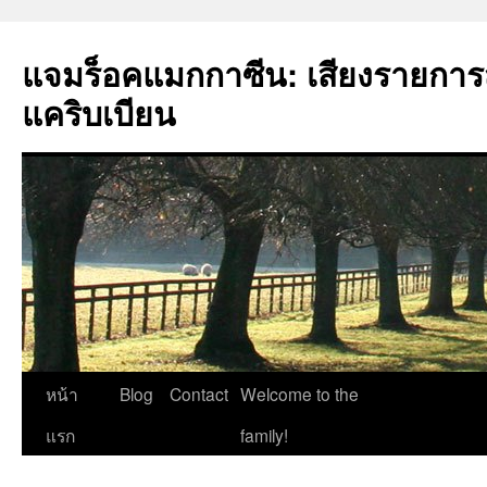
แจมร็อคแมกกาซีน: เสียงรายกา
แคริบเบียน
ข้าม
หน้า
Blog
Contact
Welcome to the
ไป
แรก
family!
ยัง