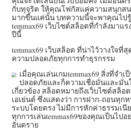
คุณจะได้เล่นบนเว็บป้อมคง ไม่มีอันตรา
กับทุจริต ให้คุณโฟกัสแค่ความสนุกสนา
มากขึ้นแค่นั้น บทความนี้จะพาคุณไปร
temmax69 เว็บไซต์สล็อตที่กำลังมาแรง
ปีนี้
temmax69 เว็บสล็อต ที่น่าไว้วางใจที่ส
ความปลอดภัยทุกการทำธุรกรรม
เมื่อคุณเล่นเกมtemmax69 สิ่งที่จำเป
ปลอดภัยและก็ความเชื่อมั่นและมั่
เกี่ยวข้อง สล็อตหมายถึงเว็บไซต์สล็อตเ
เอเย่นต์ ซึ่งแสดงว่า การฝาก-ถอนทุกห
ระบบโดยตรง ไม่มีการหักค่าธรรมเน
ทุกการเล่นtemmax69ของคุณเป็นไปอย่
อันตราย