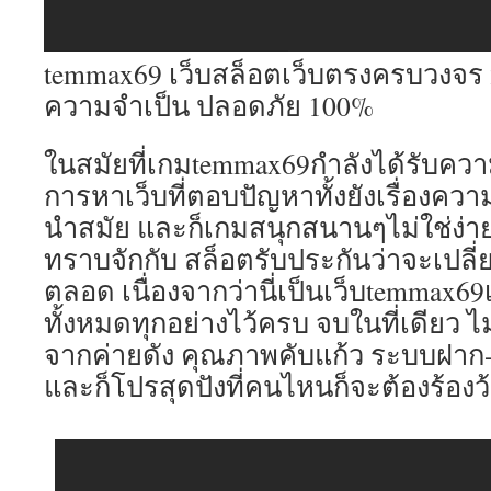
temmax69 เว็บสล็อตเว็บตรงครบวงจร
ความจำเป็น ปลอดภัย 100%
ในสมัยที่เกมtemmax69กำลังได้รับคว
การหาเว็บที่ตอบปัญหาทั้งยังเรื่องค
นำสมัย และก็เกมสนุกสนานๆไม่ใช่ง่าย
ทราบจักกับ สล็อตรับประกันว่าจะเปล
ตลอด เนื่องจากว่านี่เป็นเว็บtemmax69
ทั้งหมดทุกอย่างไว้ครบ จบในที่เดียว ไ
จากค่ายดัง คุณภาพคับแก้ว ระบบฝาก-
และก็โปรสุดปังที่คนไหนก็จะต้องร้องว