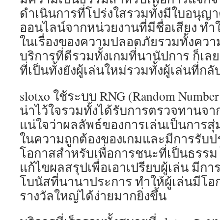
ดำเนินการที่โปร่งใสรวมทั้งมีใบอนุ
ออนไลน์จากหน่วยงานที่มีชื่อเสียง ทำให้
ในเรื่องของความปลอดภัยรวมทั้งความ
บริการที่ดีรวมทั้งเกมที่นานัปการ ก็เ
ที่เป็นทั้งยังผู้เล่นใหม่รวมทั้งผู้เล่นที
slotxo ใช้ระบบ RNG (Random Number G
น่าไว้ใจรวมทั้งได้รับการตรวจทานจากอ
แน่ใจว่าผลลัพธ์ของการเล่นเป็นการสุ่มอ
ในความถูกต้องของเกมและมีการรับประก
โอกาสสำหรับเพื่อการชนะที่เป็นธรรม 
แก้ไขผลสรุปเพื่อเอาเปรียบผู้เล่น มี
โบนัสที่นานาประการ ทำให้ผู้เล่นมี
รางวัลใหญ่ได้ง่ายมากยิ่งขึ้น