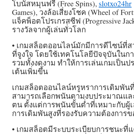
โบนัสหมุนฟรี (Free Spins),
slotxo24hr
Games), วงล้อเสี่ยงโชค (Wheel of Fort
แจ็คพ็อตโปรเกรสซีฟ (Progressive Jack
รางวัลจากผู้เล่นทั่วโลก
• เกมสล็อตออนไลน์มักมีการดีไซน์ที่
ที่จูงใจ โดยใช้เทคโนโลยีปัจจุบันในก
รวมทั้งงดงาม ทำให้การเล่นเกมเป็นประ
เต้นเพิ่มขึ้น
เกมสล็อตออนไลน์หรูหราการเดิมพันที่นา
สามารถเลือกพนันตามงบประมาณและก
ตน ตั้งแต่การพนันขั้นต่ำที่เหมาะกับผู้
การเดิมพันสูงที่รองรับความต้องการขอ
• เกมสล็อตมีระบบระเบียบการชนะที่แต