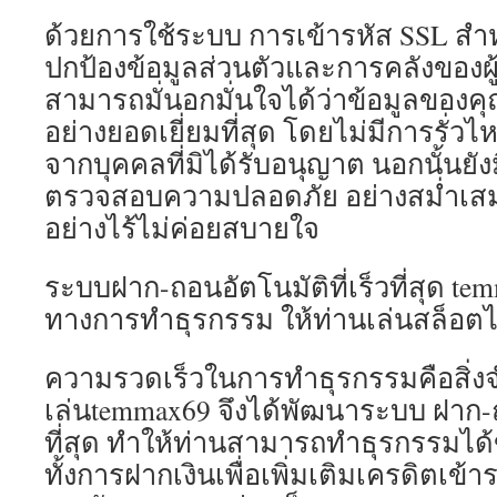
ด้วยการใช้ระบบ การเข้ารหัส SSL สำ
ปกป้องข้อมูลส่วนตัวและการคลังของผู้
สามารถมั่นอกมั่นใจได้ว่าข้อมูลของค
อย่างยอดเยี่ยมที่สุด โดยไม่มีการรั่
จากบุคคลที่มิได้รับอนุญาต นอกนั้นยั
ตรวจสอบความปลอดภัย อย่างสม่ำเสมอ 
อย่างไร้ไม่ค่อยสบายใจ
ระบบฝาก-ถอนอัตโนมัติที่เร็วที่สุด t
ทางการทำธุรกรรม ให้ท่านเล่นสล็อตได
ความรวดเร็วในการทำธุรกรรมคือสิ่งจำ
เล่นtemmax69 จึงได้พัฒนาระบบ ฝาก-ถอ
ที่สุด ทำให้ท่านสามารถทำธุรกรรมได้ข้
ทั้งการฝากเงินเพื่อเพิ่มเติมเครดิตเข