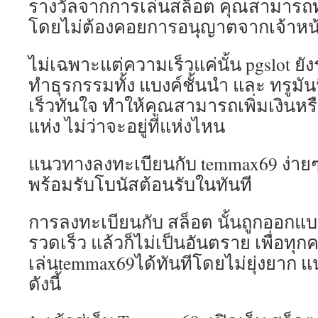
รางวัลจากการเล่นสล็อต คุณสามารถทำ
โดยไม่ต้องคอยการอนุญาตจากเจ้าหน้า
ไม่เฉพาะแต่ความเร็วแค่นั้น pgslot ย
ทำธุรกรรมทั้ง แบงค์ชั้นนำ และ ทรูมัน
เร็วทันใจ ทำให้คุณสามารถเพิ่มเงินหรื
แห่ง ไม่ว่าจะอยู่ที่แห่งไหน
แนวทางลงทะเบียนกับ temmax69 ง่ายๆด
พร้อมรับโบนัสต้อนรับในทันที
การลงทะเบียนกับ สล็อต นั้นถูกออก
รวดเร็ว แล้วก็ไม่เป็นอันตราย เพื่อทุ
เล่นtemmax69ได้ทันทีโดยไม่ยุ่งยาก 
ดังนี้