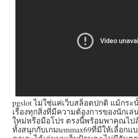
pgslot ไม่ใช่แค่เว็บสล็อตปกติ แม้กระนั
เรื่องทุกสิ่งที่มีความต้องการของนักเล่
ใหม่หรือมือโปร ตรงนี้พร้อมพาคุณไป
ทั้งสนุกกับเกมtemmax69ที่มีให้เลือกแบ