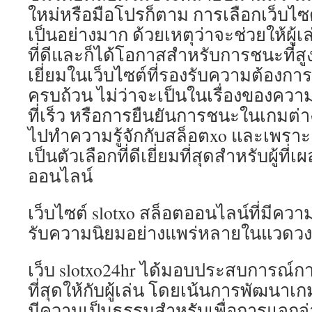
ใหม่หรือมือโปรก็ตาม การเลือกเว็บไซต
2025
เป็นอย่างมาก ด้วยเหตุว่าจะช่วยให้ผู้
ที่ดีและก็ได้โอกาสสำหรับการชนะที่สู
เยี่ยมในเว็บไซต์ที่รองรับความต้องการข
ครบถ้วน ไม่ว่าจะเป็นในเรื่องของความ
ที่เร็ว หรือการยืนยันการชนะในเกมต
ไปทำความรู้จักกับสล็อตxo และเพราะเห
เป็นตัวเลือกที่ดีเยี่ยมที่สุดสำหรับผู้
ออนไลน์
เว็บไซต์ slotxo สล็อตออนไลน์ที่มีควา
รับความนิยมอย่างแพร่หลายในแวดว
เว็บ slotxo24hr ได้มอบประสบการณ์ก
ที่สุดให้กับผู้เล่น โดยเน้นการพัฒนาเก
มีความเป็นธรรมสำหรับเพื่อการแจกจ่