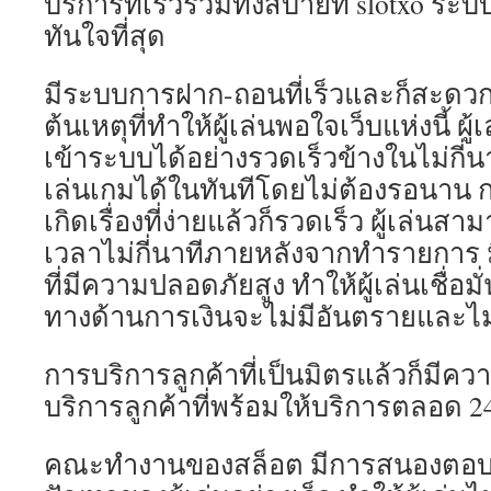
บริการที่เร็วรวมทั้งสบายที่ slotxo ระ
ทันใจที่สุด
มีระบบการฝาก-ถอนที่เร็วและก็สะดวกส
ต้นเหตุที่ทำให้ผู้เล่นพอใจเว็บแห่งนี้ 
เข้าระบบได้อย่างรวดเร็วข้างในไม่กี่น
เล่นเกมได้ในทันทีโดยไม่ต้องรอนาน
เกิดเรื่องที่ง่ายแล้วก็รวดเร็ว ผู้เล่
เวลาไม่กี่นาทีภายหลังจากทำรายการ 
ที่มีความปลอดภัยสูง ทำให้ผู้เล่นเชื่อ
ทางด้านการเงินจะไม่มีอันตรายและ
การบริการลูกค้าที่เป็นมิตรแล้วก็มี
บริการลูกค้าที่พร้อมให้บริการตลอด 24
คณะทำงานของสล็อต มีการสนองตอบต