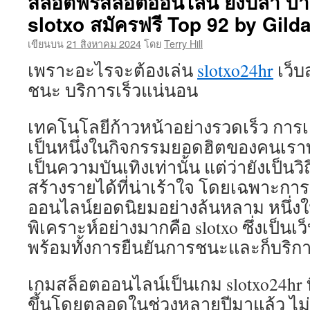
สล็อตฟรีสล็อตออนไลน์ ยิงปลา บ
pgslot
เครดิต
slotxo สมัครฟรี Top 92 by Gilda
ฟรี
เขียนบน
21 สิงหาคม 2024
โดย
Terry Hill
Top
71
เพราะอะไรจะต้องเล่น
slotxo24hr
เว็บ
by
ชนะ บริการเร็วแน่นอน
Lorrie
pgslot
tm69.co
เทคโนโลยีก้าวหน้าอย่างรวดเร็ว กา
9
สล็อต
เป็นหนึ่งในกิจกรรมยอดฮิตของคนเราทั้
เว็บไซต์
เป็นความบันเทิงเท่านั้น แต่ว่ายังเป็นว
แจก
สร้างรายได้ที่น่าเร้าใจ โดยเฉพาะกา
หนัก
รวม
ออนไลน์ยอดนิยมอย่างล้นหลาม หนึ่งใน
เกม
พิเคราะห์อย่างมากคือ slotxo ซึ่งเป็นเว
สล็อต
สุด
พร้อมทั้งการยืนยันการชนะและก็บริการ
ปัง
โบนัส
เกมสล็อตออนไลน์เป็นเกม slotxo24hr ที
แตก
ง่าย
ขึ้นโดยตลอดในช่วงหลายปีมาแล้ว ไม่ว่
กรกฎาคม