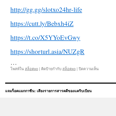
http://gg.gg/slotxo24hr-life
https://cutt.ly/Bebxh4iZ
https://t.co/X5YYoEvGwy
https://shorturl.asia/NUZgR
…
บน
โพสท์ใน
สล็อตxo
|
ติดป้ายกำกับ
สล็อตxo
|
ปิดความเห็น
สล็อตxo
7
สิง
หา
แจมร็อคแมกกาซีน: เสียงรายการสารคดีของแคริบเบียน
67
slotxo24hr
เว็บ
สล็อต
ติด