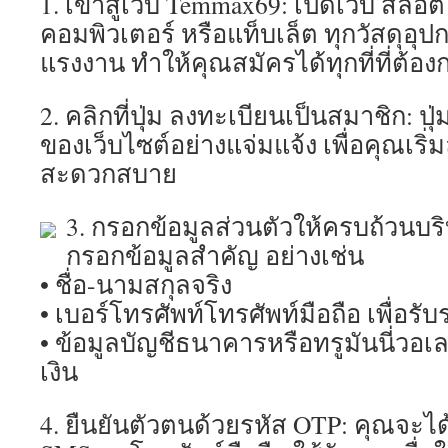
1. เข้าสู่เว็บ Temmax69: เปิดเว็บ สล็อต
คอมพิวเตอร์ หรือแท็บเล็ต ทุกวัสดุอุ
แรงงาน ทำให้คุณสมัครได้ทุกที่ที่ต้อง
2. คลิกที่ปุ่ม ลงทะเบียนเป็นสมาชิก: ปุ
ของเว็บไซต์อย่างแจ่มแจ้ง เพื่อคุณเริ
สะดวกสบาย
3. กรอกข้อมูลส่วนตัวให้ครบถ้วนบร
กรอกข้อมูลสำคัญ อย่างเช่น
• ชื่อ-นามสกุลจริง
• เบอร์โทรศัพท์โทรศัพท์มือถือ เพื่อรั
• ข้อมูลบัญชีธนาคารหรือทรูมันนี่ว
เงิน
4. ยืนยันตัวตนด้วยรหัส OTP: คุณจะได