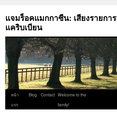
แจมร็อคแมกกาซีน: เสียงรายกา
แคริบเบียน
ข้าม
หน้า
Blog
Contact
Welcome to the
ไป
แรก
family!
ยัง