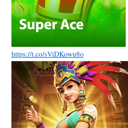
https://t.co/sViDKowu8o