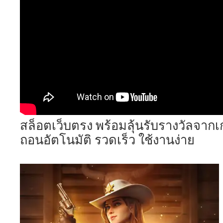
สล็อตเว็บตรง พร้อมลุ้นรับรางวัลจาก
ถอนอัตโนมัติ รวดเร็ว ใช้งานง่าย