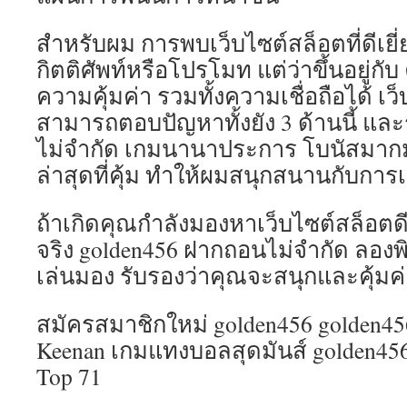
สำหรับผม การพบเว็บไซต์สล็อตที่ดีเยี่ย
กิตติศัพท์หรือโปรโมท แต่ว่าขึ้นอยู่
ความคุ้มค่า รวมทั้งความเชื่อถือได้ เว็
สามารถตอบปัญหาทั้งยัง 3 ด้านนี้ แ
ไม่จำกัด เกมนานาประการ โบนัสมากม
ล่าสุดที่คุ้ม ทำให้ผมสนุกสนานกับการเ
ถ้าเกิดคุณกำลังมองหาเว็บไซต์สล็อตดีๆท
จริง golden456 ฝากถอนไม่จำกัด ลองพิ
เล่นมอง รับรองว่าคุณจะสนุกและคุ้มค
สมัครสมาชิกใหม่ golden456 golden45
Keenan เกมแทงบอลสุดมันส์ golden456
Top 71