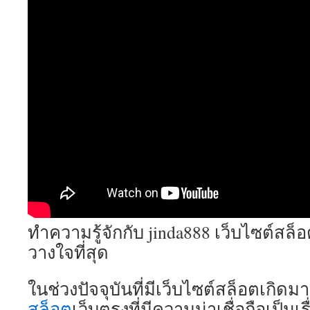
ทำความรู้จักกับ jinda888 เว็บไซต์สล็อต
วางใจที่สุด
ในช่วงปัจจุบันที่มีเว็บไซต์สล็อตเกิด
สล็อต
เว็บตรงที่มีความน่าเชื่อถือเป็นเรื่