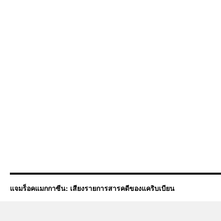
แจมร็อคแมกกาซีน: เสียงรายการสารคดีของแคริบเบียน