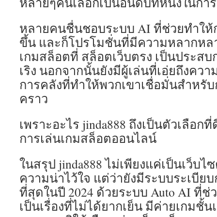
หลายๆคนเลือกเป็นอันดับที่หนึ่งในกา
หลายคนชื่นชอบระบบ AI ที่ช่วยทำให้
ขึ้น และก็โปรโมชั่นที่มีความหลากหลา
เกมสล็อตที่ สล็อตเว็บตรง เป็นประสบการ
เริง นอกจากนั้นยังมีผู้เล่นที่เอ่ยถึ
การคลังที่ทำให้พวกเขาเชื่อมั่นสำหรับ
คราว
เพราะอะไร jinda888 ถึงเป็นตัวเลือกที่ด
การเล่นเกมสล็อตออนไลน์
ในสรุป jinda888 ไม่เพียงแค่เป็นเว็บไซต
ความน่าไว้ใจ แต่ว่ายังมีระบบระเบีย
ที่สุดในปี 2024 ด้วยระบบ Auto AI ที่ช
เป็นเรื่องที่ไม่ได้ยากเย็น มีค่ายเกมชั