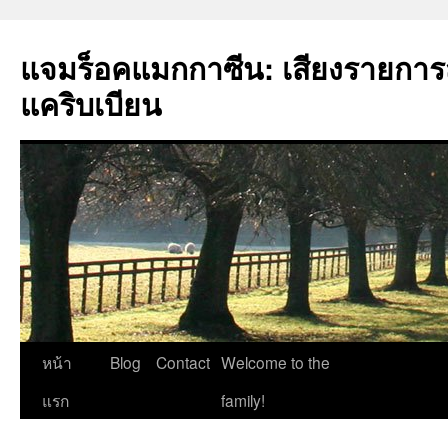
แจมร็อคแมกกาซีน: เสียงรายกา
แคริบเบียน
ข้าม
หน้า
Blog
Contact
Welcome to the
ไป
แรก
family!
ยัง