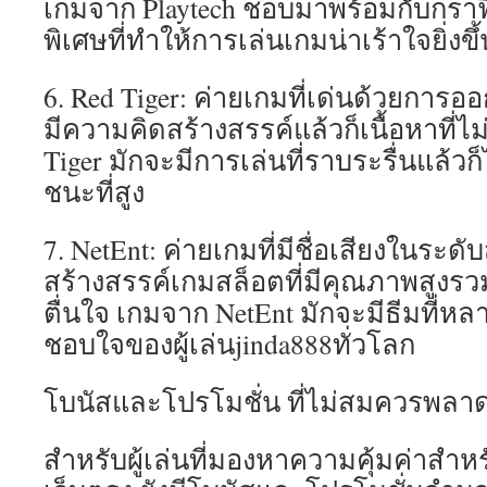
เกมจาก Playtech ชอบมาพร้อมกับกราฟ
พิเศษที่ทำให้การเล่นเกมน่าเร้าใจยิ่งขึ้
6. Red Tiger: ค่ายเกมที่เด่นด้วยการ
มีความคิดสร้างสรรค์แล้วก็เนื้อหาที่ไ
Tiger มักจะมีการเล่นที่ราบระรื่นแล้
ชนะที่สูง
7. NetEnt: ค่ายเกมที่มีชื่อเสียงในระ
สร้างสรรค์เกมสล็อตที่มีคุณภาพสูงรวมทั
ตื่นใจ เกมจาก NetEnt มักจะมีธีมที่หล
ชอบใจของผู้เล่นjinda888ทั่วโลก
โบนัสและโปรโมชั่น ที่ไม่สมควรพลาด
สำหรับผู้เล่นที่มองหาความคุ้มค่าสำ