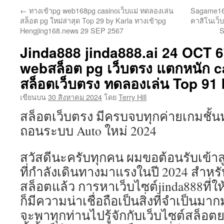
←
ทางเข้าpg web168pg casinoเว็บแม่ ทดลองเล่น
Sagame168
เนื้อหา
สล็อต pg ใหม่ล่าสุด Top 29 by Karla ทางเข้าpg
คาสิโนเว็
Hengjing168.news 29 SEP 2567
S
Jinda888 jinda888.ai 24 OCT 6
webสล็อต pg เว็บตรง แตกหนัก c
สล็อตเว็บตรง ทดลองเล่น Top 91 
เขียนบน
30 สิงหาคม 2024
โดย
Terry Hill
สล็อตเว็บตรง มีครบจบทุกค่ายเกมชั้น
ถอนระบบ Auto ใหม่ 2024
สวัสดีนะครับทุกคน ผมขอต้อนรับเข้า
ที่กำลังเดินทางมาแรงในปี 2024 สำหรับผ
สล็อตแล้ว การหาเว็บไซต์jinda888ที่
ก็มีความน่าเชื่อถือเป็นสิ่งที่จำเป็น
จะพาทุกท่านไปรู้จักกับเว็บไซต์สล็อ