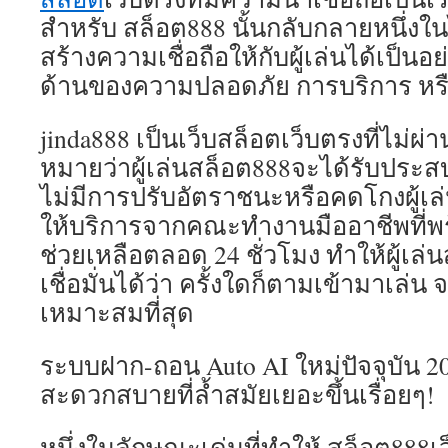
สำหรับ สล็อต888 นั้นกลับกลายหนึ่งในไ
สร้างความเชื่อถือให้กับผู้เล่นได้เป็นอย
ด้านของความปลอดภัย การบริการ หร
jinda888 เป็นเว็บสล็อตเว็บตรงที่ไม่ผ่า
หมายว่าผู้เล่นสล็อต888จะได้รับประ
ไม่มีการปรับอัตราชนะหรือคดโกงผู้เล่
ให้บริการจากคณะทำงานมืออาชีพที่พ
ช่วยเหลือตลอด 24 ชั่วโมง ทำให้ผู้เล
เชื่อมั่นได้ว่า ครั้งใดก็ตามเข้ามาเล่น 
เหมาะสมที่สุด
ระบบฝาก-ถอน Auto AI ใหม่ปัจจุบัน 2
สะดวกสบายที่ล้ำสมัยเยอะขึ้นเรื่อยๆ!
หนึ่งในลักษณะเด่นที่ทำให้ สล็อต888เว