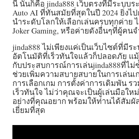
นี้ นั้นก็คือ jinda888 เว็บตรงที่มีระ
Auto AI ที่ทันสมัยที่สุดในปี 2024 ยิ่งไป
นำระดับโลกให้เลือกเล่นครบทุกค่าย ไม
Joker Gaming, หรือค่ายดังอื่นๆที่ผู้ค
jinda888 ไม่เพียงแค่เป็นเว็บไซต์ที่มี
อัตโนมัติที่เร็วทันใจแล้วก็ปลอดภัย แม
กับประสบการณ์การเล่นjinda888ที่ไม่ซ
ช่วยเพิ่มความสบายสบายในการเล่นเกมส
การเลือกเกม การตั้งค่าการเดิมพัน ร
เร็วทันใจ ไม่ว่าคุณจะเป็นผู้เล่นมือใหม่
อย่างที่คุณอยาก พร้อมให้ท่านได้สัมผ
เยี่ยมที่สุด