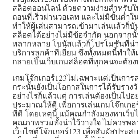
สล็อตออนไลน์ ด้วยความง่ายสำหรับใ
ถอนที่เร็วผ่านวอเลท และไม่มีขั้นต่
ทำให้ผู้เล่นสามารถเข้ามาเล่นแล้วก็บ
สล็อตได้อย่างไม่มีข้อจำกัด นอกจากนั้
หลากหลาย โบนัสแล้วก็โปรโมชั่นที่น่า
บริการลูกค้าที่เยี่ยม ซึ่งทั้งหมดนี้ทำให
กลายเป็นเว็บเกมสล็อตที่ทุกคนจะต้อ
เกมโจ๊กเกอร์123ไม่เฉพาะแต่เป็นการส
กระนั้นยังเป็นโอกาสในการได้รับรางวั
อย่างไรก็แล้วแต่ การเล่นต้องเป็นไปอ
ประมาณให้ดี เพื่อการเล่นเกมโจ๊กเก
ที่ดี โดยเหตุนี้ แม้คุณกำลังมองหาเว็บ
คุณภาพรวมทั้งน่าไว้วางใจ ไม่ควรพล
เว็บไซต์โจ๊กเกอร์123 เพื่อสัมผัสประ