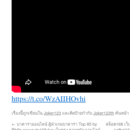
https://t.co/WzAIIHOvhi
เรื่องนี้ถูกเขียนใน
Joker123
และติดป้ายกำกับ
Joker123th
คั่นหน้า
←
บาคาร่าออนไลน์ ผู้นำเกมบาคาร่า Top 85 by
สล็อต168 เว็
Philip sexyauto168.fun เว็บตรง รวมพนันออนไลน์
judhai16