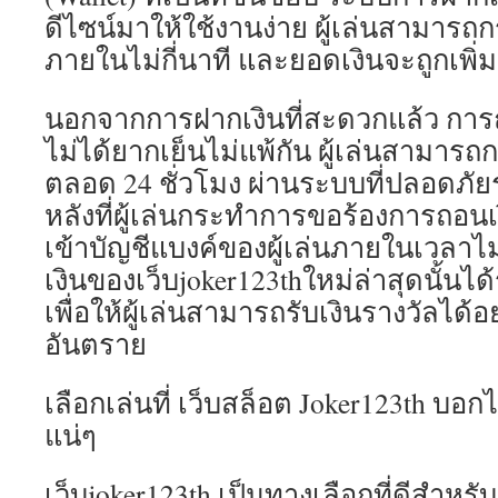
ดีไซน์มาให้ใช้งานง่าย ผู้เล่นสามารถ
ภายในไม่กี่นาที และยอดเงินจะถูกเพิ่มเ
นอกจากการฝากเงินที่สะดวกแล้ว การถอน
ไม่ได้ยากเย็นไม่แพ้กัน ผู้เล่นสามารถ
ตลอด 24 ชั่วโมง ผ่านระบบที่ปลอดภัยร
หลังที่ผู้เล่นกระทำการขอร้องการถอน
เข้าบัญชีแบงค์ของผู้เล่นภายในเวล
เงินของเว็บjoker123thใหม่ล่าสุดนั้น
เพื่อให้ผู้เล่นสามารถรับเงินรางวัลได้อย
อันตราย
เลือกเล่นที่ เว็บสล็อต Joker123th บอกไ
แน่ๆ
เว็บjoker123th เป็นทางเลือกที่ดีสำหรับ