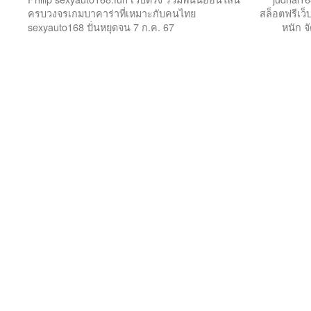
ครบวงจรเกมบาคาร่าที่เหมาะกับคนไทย
สล็อตฟรีเว็
sexyauto168 ปั่นหยุดจน 7 ก.ค. 67
หนัก จ