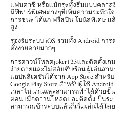
แฟนตาซี หรือแม้กระทั้งธีมแบบคลาสสิ
มีฟีพบร์พิเศษต่างๆที่เพิ่มความระทึ
การชนะ ได้แก่ ฟรีสปิน โบนัสพิเศษ แล้ว
สูง
รองรับระบบ iOS รวมทั้ง Android การ
ตั้งง่ายดายมากๆ
การดาวน์โหลดjoker123และติดตั้งเกมส
ง่ายดายและไม่สลับซับซ้อน ผู้เล่นส
แอปพลิเคชันได้จาก App Store สำหรับผ
Google Play Store สำหรับผู้ใช้ Androi
เวลาไม่นานและสามารถทำได้ด้วยขั้นตอ
ตอน เมื่อดาวน์โหลดและติดตั้งเป็นระเบ
สามารถเข้าระบบแล้วก็เริ่มเล่นได้โดย