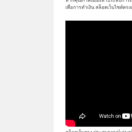
เพื่อการทำเงิน สล็อตเว็บไซต์ต
สล็อตเว็บตรง ประสบการณ์เล่นสล็อต