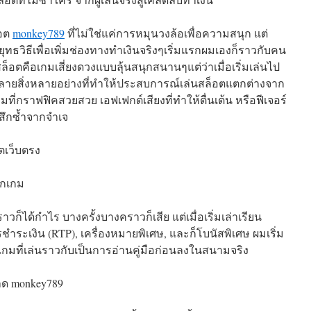
็อต
monkey789
ที่ไม่ใช่แค่การหมุนวงล้อเพื่อความสนุก แต่
ทธวิธีเพื่อเพิ่มช่องทางทำเงินจริงๆเริ่มแรกผมเองก็ราวกับคน
็อตคือเกมเสี่ยงดวงแบบลุ้นสนุกสนานๆแต่ว่าเมื่อเริ่มเล่นไป
ลายสิ่งหลายอย่างที่ทำให้ประสบการณ์เล่นสล็อตแตกต่างจาก
มที่กราฟฟิคสวยสวย เอฟเฟกต์เสียงที่ทำให้ตื่นเต้น หรือฟีเจอร์
้สึกซ้ำจากจำเจ
อตเว็บตรง
จักเกม
็ได้กำไร บางครั้งบางคราวก็เสีย แต่เมื่อเริ่มเล่าเรียน
ำระเงิน (RTP), เครื่องหมายพิเศษ, และก็โบนัสพิเศษ ผมเริ่ม
ักเกมที่เล่นราวกับเป็นการอ่านคู่มือก่อนลงในสนามจริง
ด monkey789