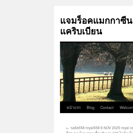
แจมร็อคแมกกาซีน
แคริบเบียน
หน้าแรก
Blog
Contact
Welcome
ข้าม
ไป
←
รอยัล558 royal558 6 NOV 2025 royal onli
ยัง
ที่สุด ของไทย ชวนเพื่อนรับเลย 100 ไม่ต้อง