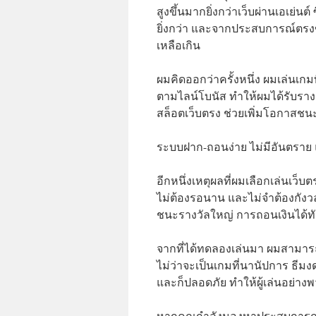
สูงขึ้นมากยิ่งกว่าเว็บผ่านเอเย่นต
ยิ่งกว่า และจากประสบการณ์ตรง
เหลือเกิน
ผมคิดออกว่าครั้งหนึ่ง ผมเล่นเกม
ตามไลน์โบนัส ทำให้ผมได้รับราง
สล็อตเว็บตรง ช่วยเพิ่มโอกาสชนะ
ระบบฝาก-ถอนง่าย ไม่มีอันตราย 
อีกหนึ่งเหตุผลที่ผมเลือกเล่นเว็
ไม่ต้องรอนาน และไม่จำต้องกังวลใจ
ชนะรางวัลใหญ่ การถอนเงินได้ทั
จากที่ได้ทดลองเล่นมา ผมสามารถ
ไม่ว่าจะเป็นเกมที่นานัปการ ธีม
และก็ปลอดภัย ทำให้ผู้เล่นอย่าง
หากคุณกำลังมองหาประสบการณ์เล่