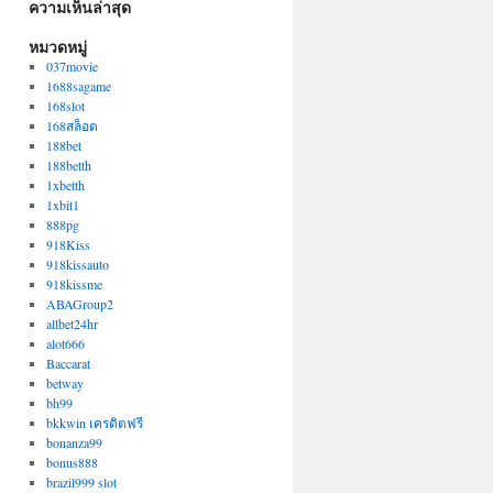
ความเห็นล่าสุด
หมวดหมู่
037movie
1688sagame
168slot
168สล็อต
188bet
188betth
1xbetth
1xbit1
888pg
918Kiss
918kissauto
918kissme
ABAGroup2
allbet24hr
alot666
Baccarat
betway
bh99
bkkwin เครดิตฟรี
bonanza99
bonus888
brazil999 slot