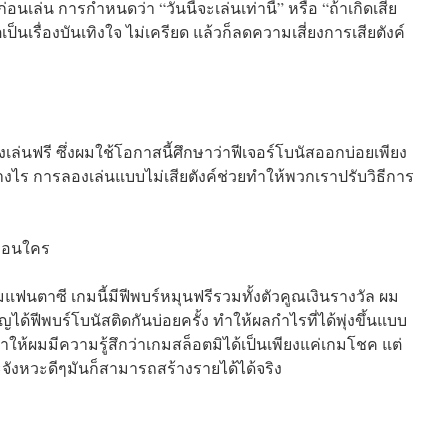
อนเล่น การกำหนดว่า “วันนี้จะเล่นเท่านี้” หรือ “ถ้าเกิดเสีย
เป็นเรื่องบันเทิงใจ ไม่เครียด แล้วก็ลดความเสี่ยงการเสียตังค์
นฟรี ซึ่งผมใช้โอกาสนี้ศึกษาว่าฟีเจอร์โบนัสออกบ่อยเพียง
ไร การลองเล่นแบบไม่เสียตังค์ช่วยทำให้พวกเราปรับวิธีการ
มือนใคร
มแฟนตาซี เกมนี้มีฟีพบร์หมุนฟรีรวมทั้งตัวคูณเงินรางวัล ผม
ิญได้ฟีพบร์โบนัสติดกันบ่อยครั้ง ทำให้ผลกำไรที่ได้พุ่งขึ้นแบบ
ำให้ผมมีความรู้สึกว่าเกมสล็อตมิได้เป็นเพียงแค่เกมโชค แต่
หวะจังหวะดีๆมันก็สามารถสร้างรายได้ได้จริง