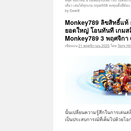
เดียว เล่นได้ทุกเกม royal558 ลงทุนทั้งที่ต้อง ท
เนื้อหา
by Dewitt
Monkey789 ลิขสิทธิ์แท้ ก
ยอดใหญ่ โอนทันที เกมสล
Monkey789 3 พฤศจิกา 
เขียนบน
21 พฤศจิกายน 2025
โดย
Terry Hil
นั้นเปลี่ยนความรู้สึกในการเล่นส
เป็นประสบการณ์ที่เต็มไปด้วย