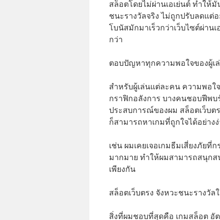
สล็อตโดยไม่ผ่านเอเย่นต์ ทำให้มั
ชนะรางวัลจริง ไม่ถูกปรับลดแต่อ
โบนัสมักมาเร็วกว่าเว็บไซต์ผ่านเอ
กว่า
ตอบปัญหาทุกความพอใจของผู้เล
สำหรับผู้เล่นแต่ละคน ความพอใ
กราฟิกอลังการ บางคนชอบฟีพบร
ประสบการณ์ของผม สล็อตเว็บตรงมี
ก็สามารถหาเกมที่ถูกใจได้อย่างง
เช่น ผมเคยเจอเกมธีมเสี่ยงภัยที่
มากมาย ทำให้ผมสามารถสนุกสนา
เพียงกัน
สล็อตเว็บตรง จังหวะชนะรางวัลใ
สิ่งที่ผมชอบที่สุดคือ เกมสล็อต 