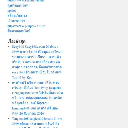
https://www.keepmovie.me
ดูหนังออนไลน์
pgslot
สล็อตเว็บตรง
เว็บบาคาร่า
https://www.punpro777.us/
ซื้อหวยออนไลน์
เรื่องล่าสุด
Sexy168 Sexy168c.com 20 กันยา
2569 บาคาร่า168 เปิดมุมมองใหม่
ของเกมบาคาร่า เซียนบาคาร่าตัว
จริงรับ 3 แสน ระบบเสถียร อัปเดต
ล่าสุด บาคาร่าสด ดีลเลอร์สาวสวย
sexy168 เข้าเล่นวันนี้ รับโปรดีทันที
Top 47 by Ken
เครดิตฟรี บริการเกมคาสิโน ครบ
ครัน 24 ชั่วโมง Top 49 by Jacquetta
Hengjing168d.com โปรโมชั่นเครดิต
ฟรี 100% กล่องสุ่มเฮงเฮง รับเครดิต
ฟรี ยูสเดียว เล่นได้ทุกเกม
hengjing168 แจก เครดิตฟรี เยอะ
ที่สุด 26 สิงหาคม 2026
Tangtem168 tangtem168e.com 3 ก.ค.
2569 สล็อต168 สายแตก ลุ้นกำไร