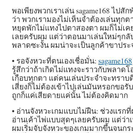
พอเพียงพวกเราเล่น sagame168 ไปสักพ
ว่า พวกเรามองไม่เห็นจำต้องเล่นทุกต
หยุดพักไม่แทงไปตาสองตา ผมก็ไม่เค
เลยครับผม แต่ว่าตอนมาเล่นใหม่ๆกลับม
พลาดซะงั้น ผมน่าจะเป็นลูกค้าขาประ
• รอจังหวะที่ตนเองเชื่อมั่น:
sagame168
รู้สึกว่าถ้าเกิดไม่แทงจะราวกับพลาด
เกือบทุกตา แต่คนเล่นประจำจะทราบดีว
เสี่ยงก็ไม่ต้องเข้าไปเล่นมันหรอกขอรั
ถูกก็แค่เสียดายแค่นั้น ไม่ต้องคิดมาก
• อ่านจังหวะเกมแบบไม่ฝืน: ช่วงแรกท
อ่านเค้าไพ่แบบสุดๆเลยครับผม แต่ว่
ผมเริ่มจับจังหวะของเกมมากขึ้นจนกระท