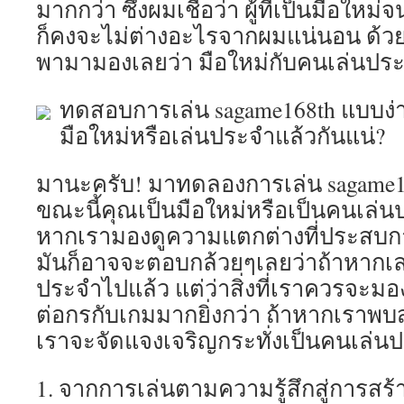
มากกว่า ซึ่งผมเชื่อว่า ผู้ที่เป็นมือใ
ก็คงจะไม่ต่างอะไรจากผมแน่นอน ด้วย
พามามองเลยว่า มือใหม่กับคนเล่นประ
ทดสอบการเล่น sagame168th แบบง่าย
มือใหม่หรือเล่นประจำแล้วกันแน่?
มานะครับ! มาทดลองการเล่น sagame16
ขณะนี้คุณเป็นมือใหม่หรือเป็นคนเล่น
หากเรามองดูความแตกต่างที่ประสบกา
มันก็อาจจะตอบกล้วยๆเลยว่าถ้าหากเล
ประจำไปแล้ว แต่ว่าสิ่งที่เราควรจะมอ
ต่อกรกับเกมมากยิ่งกว่า ถ้าหากเรา
เราจะจัดแจงเจริญกระทั่งเป็นคนเล่นป
1. จากการเล่นตามความรู้สึกสู่การสร