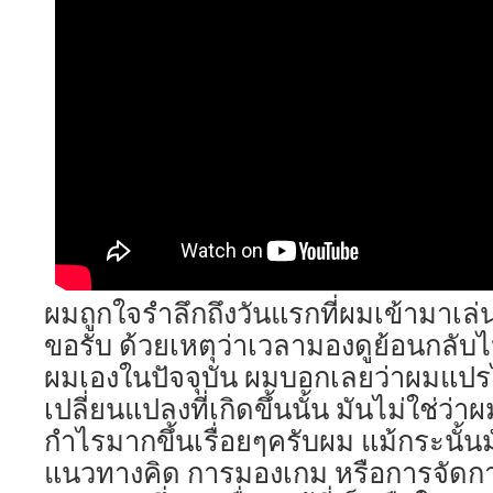
ผมถูกใจรำลึกถึงวันแรกที่ผมเข้ามาเล่
ขอรับ ด้วยเหตุว่าเวลามองดูย้อนกลับ
ผมเองในปัจจุบัน ผมบอกเลยว่าผมแป
เปลี่ยนแปลงที่เกิดขึ้นนั้น มันไม่ใช่ว่าผ
กำไรมากขึ้นเรื่อยๆครับผม แม้กระนั้นม
แนวทางคิด การมองเกม หรือการจัดการกั