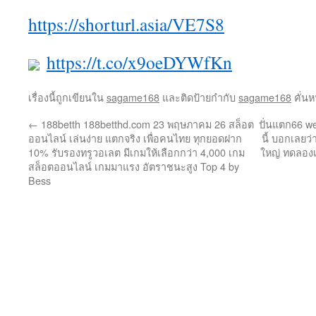
https://shorturl.asia/VE7S8
https://t.co/x9oeDYWfKn
เรื่องนี้ถูกเขียนใน
sagame168
และติดป้ายกำกับ
sagame168
คั่นห
←
188betth 188betthd.com 23 พฤษภาคม 26 สล็อต
ปั่นแตก66 we
ออนไลน์ เล่นง่าย แตกจริง เพื่อคนไทย ทุกยอดฝาก
นี้ บอกเลยว
10% รับรองทรูวอเลต มีเกมให้เลือกกว่า 4,000 เกม
ใหญ่ ทดลองเ
สล็อตออนไลน์ เกมมาแรง อัตราชนะสูง Top 4 by
Bess