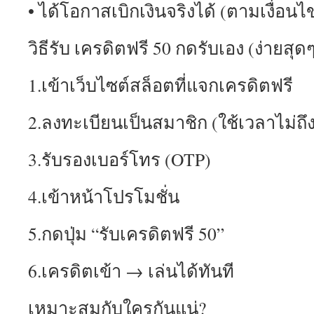
• ได้โอกาสเบิกเงินจริงได้ (ตามเงื่อนไ
วิธีรับ เครดิตฟรี 50 กดรับเอง (ง่ายสุด
1.เข้าเว็บไซต์สล็อตที่แจกเครดิตฟรี
2.ลงทะเบียนเป็นสมาชิก (ใช้เวลาไม่ถึง
3.รับรองเบอร์โทร (OTP)
4.เข้าหน้าโปรโมชั่น
5.กดปุ่ม “รับเครดิตฟรี 50”
6.เครดิตเข้า → เล่นได้ทันที
เหมาะสมกับใครกันแน่?