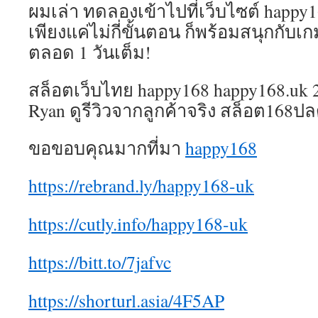
ผมเล่า ทดลองเข้าไปที่เว็บไซต์ happy
เพียงแค่ไม่กี่ขั้นตอน ก็พร้อมสนุกกับเก
ตลอด 1 วันเต็ม!
สล็อตเว็บไทย happy168 happy168.uk 
Ryan ดูรีวิวจากลูกค้าจริง สล็อต168ปล
ขอขอบคุณมากที่มา
happy168
https://rebrand.ly/happy168-uk
https://cutly.info/happy168-uk
https://bitt.to/7jafvc
https://shorturl.asia/4F5AP