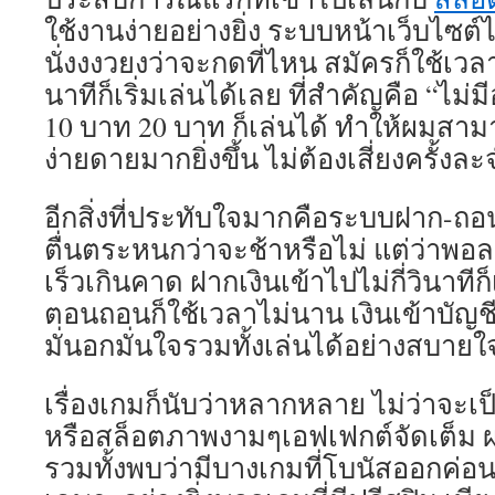
ใช้งานง่ายอย่างยิ่ง ระบบหน้าเว็บไซต์
นั่งงงวยงว่าจะกดที่ไหน สมัครก็ใช้เวลา
นาทีก็เริ่มเล่นได้เลย ที่สำคัญคือ “ไม่
10 บาท 20 บาท ก็เล่นได้ ทำให้ผมสา
ง่ายดายมากยิ่งขึ้น ไม่ต้องเสี่ยงครั้
อีกสิ่งที่ประทับใจมากคือระบบฝาก-ถอ
ตื่นตระหนกว่าจะช้าหรือไม่ แต่ว่าพอล
เร็วเกินคาด ฝากเงินเข้าไปไม่กี่วินาทีก
ตอนถอนก็ใช้เวลาไม่นาน เงินเข้าบัญชี
มั่นอกมั่นใจรวมทั้งเล่นได้อย่างสบายใ
เรื่องเกมก็นับว่าหลากหลาย ไม่ว่าจะ
หรือสล็อตภาพงามๆเอฟเฟกต์จัดเต็ม
รวมทั้งพบว่ามีบางเกมที่โบนัสออกค่