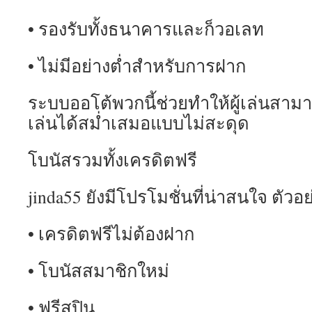
• รองรับทั้งธนาคารและก็วอเลท
• ไม่มีอย่างต่ำสำหรับการฝาก
ระบบออโต้พวกนี้ช่วยทำให้ผู้เล่นสามา
เล่นได้สม่ำเสมอแบบไม่สะดุด
โบนัสรวมทั้งเครดิตฟรี
jinda55 ยังมีโปรโมชั่นที่น่าสนใจ ตัวอย
• เครดิตฟรีไม่ต้องฝาก
• โบนัสสมาชิกใหม่
• ฟรีสปิน