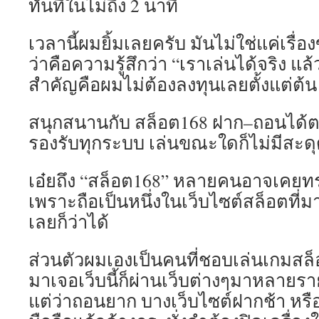
ทันทีในไม่ถึง 2 นาที
เวลานี้ผมยิ้มเลยครับ มันไม่ใช่แค่เรื่อ
ว่าคือความรู้สึกว่า “เราเล่นได้จริง แล้วก
สำคัญคือผมไม่ต้องลงทุนเลยตั้งแต่ต้น
สนุกสนานกับ สล็อต168 ฝาก–ถอนได้ต
รองรับทุกระบบ เล่นขณะใดก็ไม่มีสะดุ
เอ๋ยถึง “สล็อต168” หลายคนอาจเคยทร
เพราะถือเป็นหนึ่งในเว็บไซต์สล็อตที่ม
เลยก็ว่าได้
ส่วนตัวผมเองเป็นคนที่ชอบเล่นเกมสล็อต
มาเจอเว็บนี้ก็ผ่านเว็บต่างๆมาหลายราย
แต่ว่าถอนยาก บางเว็บไซต์ฝากช้า หรือ