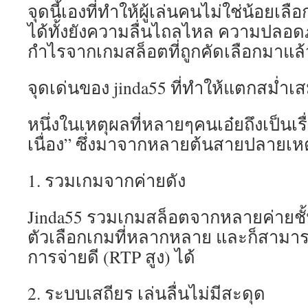
จุดนี้เองที่ทำให้ผู้เล่นคนไม่ใช่น้อยเลื
ได้ทั้งยังความลื่นไถลไหล ความปลอดภั
กำไรจากเกมสล็อตที่ถูกคัดเลือกมาแล้ว
จุดเด่นของ jinda55 ที่ทำให้แตกสม่ำเ
หนึ่งในเหตุผลที่หลายๆคนเอ๋ยถึงเป็นเ
เนื่อง” ซึ่งมาจากหลายต้นสายปลายเหตุ
1. รวมเกมจากค่ายดัง
Jinda55 รวมเกมสล็อตจากหลายค่ายชั้นห
ตัวเลือกเกมที่หลากหลาย และก็สามารถ
การจ่ายดี (RTP สูง) ได้
2. ระบบเสถียร เล่นลื่นไม่มีสะดุด