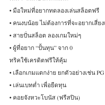
• มือใหม่ที่อยากทดลองเล่นสล็อตฟรี
• คนงบน้อย ไม่ต้องการที่จะอยากเสี่ยง
• สายปั่นสล็อต ลองเกมใหม่ๆ
• ผู้ที่อยาก “ปั้นทุน” จาก 0
ทริคใช้เครดิตฟรีให้คุ้ม
• เลือกเกมแตกง่าย ยกตัวอย่างเช่น PG 
• เล่นเบทต่ำ เพื่อยืดทุน
• คอยจังหวะโบนัส (ฟรีสปิน)