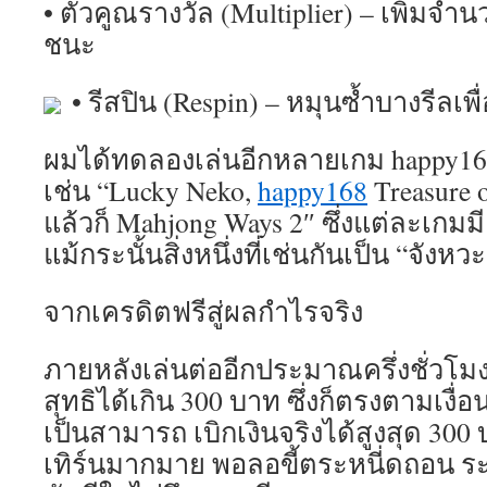
• ตัวคูณรางวัล (Multiplier) – เพิ่มจำ
ชนะ
• รีสปิน (Respin) – หมุนซ้ำบางรีลเพ
ผมได้ทดลองเล่นอีกหลายเกม happy16
เช่น “Lucky Neko,
happy168
Treasure 
แล้วก็ Mahjong Ways 2″ ซึ่งแต่ละเกม
แม้กระนั้นสิ่งหนึ่งที่เช่นกันเป็น “จัง
จากเครดิตฟรีสู่ผลกำไรจริง
ภายหลังเล่นต่ออีกประมาณครึ่งชั่ว
สุทธิได้เกิน 300 บาท ซึ่งก็ตรงตามเงื
เป็นสามารถ เบิกเงินจริงได้สูงสุด 30
เทิร์นมากมาย พอลอขี้ตระหนี่ดถอน ระ