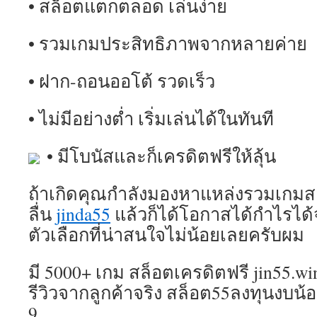
• สล็อตแตกตลอด เล่นง่าย
• รวมเกมประสิทธิภาพจากหลายค่าย
• ฝาก-ถอนออโต้ รวดเร็ว
• ไม่มีอย่างต่ำ เริ่มเล่นได้ในทันที
• มีโบนัสและก็เครดิตฟรีให้ลุ้น
ถ้าเกิดคุณกำลังมองหาแหล่งรวมเกมสล
ลื่น
jinda55
แล้วก็ได้โอกาสได้กำไรได้จร
ตัวเลือกที่น่าสนใจไม่น้อยเลยครับผม
มี 5000+ เกม สล็อตเครดิตฟรี jin55.win 
รีวิวจากลูกค้าจริง สล็อต55ลงทุนงบน
9