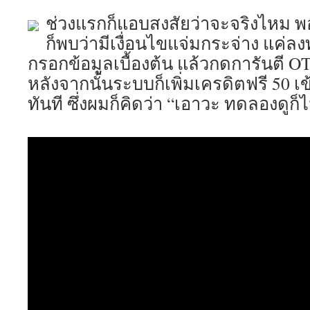
ช่วงแรกก็แอบสงสัยว่าจะจริงไหม พอ
ก็พบว่ามีเงื่อนไขแจ่มกระจ่าง แค่
กรอกข้อมูลเบื้องต้น แล้วกดการันตี OTP
หลังจากนั้นระบบก็เพิ่มเครดิตฟรี 50 เ
ทันที ซึ่งผมก็คิดว่า “เอาวะ ทดลองดูก็