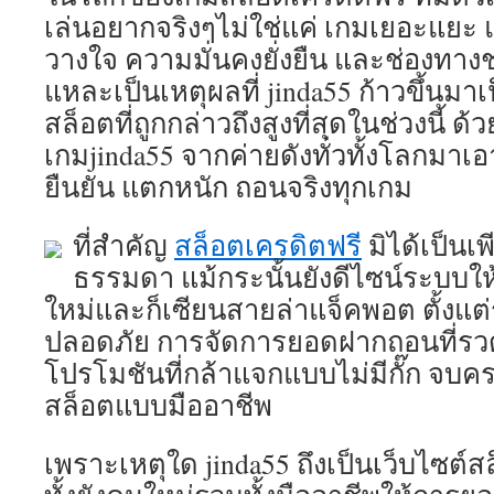
จ
เล่นอยากจริงๆไม่ใช่แค่ เกมเยอะแยะ แ
บ
วางใจ ความมั่นคงยั่งยืน และช่องทางชน
บ
บ
แหละเป็นเหตุผลที่ jinda55 ก้าวขึ้นมาเ
ค
สล็อตที่ถูกกล่าวถึงสูงที่สุดในช่วงนี้
ร่
ยิ
เกมjinda55 จากค่ายดังทั่วทั้งโลกมาเอา
ป
ยืนยัน แตกหนัก ถอนจริงทุกเกม
ส
ส
เ
ที่สำคัญ
สล็อตเครดิตฟรี
มิได้เป็นเ
ฟร
ธรรมดา แม้กระนั้นยังดีไซน์ระบบให้
มั
ป
ใหม่และก็เซียนสายล่าแจ็คพอต ตั้งแต่
โ
ปลอดภัย การจัดการยอดฝากถอนที่รวด
ไ
T
โปรโมชันที่กล้าแจกแบบไม่มีกั๊ก จบค
4
สล็อตแบบมืออาชีพ
b
R
h
เพราะเหตุใด jinda55 ถึงเป็นเว็บไซต์สล
1
พ