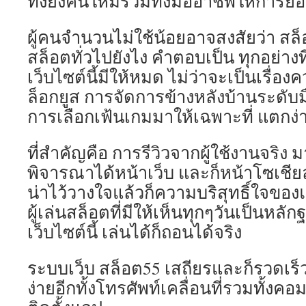
ทั้งยังคนใหม่รวมทั้งมืออาชีพให้การย
า
6
ผู้คนจำนวนไม่ใช้น้อยอาจสงสัยว่า สล็
สล็อตทั่วไปยังไง คำตอบเป็น ทุกอย่างที
เว็บไซต์นี้มีให้หมด ไม่ว่าจะเป็นเรื่อง
ล็อกยูส การจัดการข้างหลังบ้านระดับม
การเลือกเฟ้นเกมมาให้เฉพาะที่ แตกง่
ที่สำคัญคือ การรีวิวจากผู้ใช้งานจริง
พิจารณาได้หน้าเว็บ และก็หน้าโซเชี
น่าไว้วางใจแล้วก็ความบริสุทธิ์ใจขอ
ผู้เล่นสล็อตที่มีให้เห็นทุกๆวันเป็นหลักฐา
เว็บไซต์นี้ เล่นได้ก็ถอนได้จริง
ระบบเว็บ สล็อต55 เสถียรและก็รวดเร็ว
ง่ายอีกทั้งโทรศัพท์เคลื่อนที่รวมทั้งค