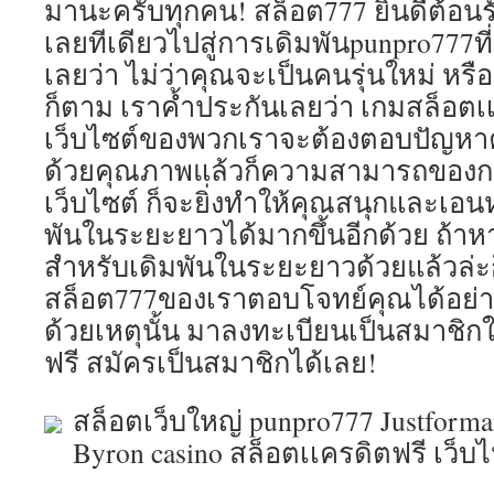
มานะครับทุกคน! สล็อต777 ยินดีต้อนร
เลยทีเดียวไปสู่การเดิมพันpunpro777ท
เลยว่า ไม่ว่าคุณจะเป็นคนรุ่นใหม่ หร
ก็ตาม เราค้ำประกันเลยว่า เกมสล็อตเ
เว็บไซต์ของพวกเราจะต้องตอบปัญหาค
ด้วยคุณภาพแล้วก็ความสามารถของก
เว็บไซต์ ก็จะยิ่งทำให้คุณสนุกและเอ
พันในระยะยาวได้มากขึ้นอีกด้วย ถ้าห
สำหรับเดิมพันในระยะยาวด้วยแล้วล่ะก
สล็อต777ของเราตอบโจทย์คุณได้อย่า
ด้วยเหตุนั้น มาลงทะเบียนเป็นสมาชิกให
ฟรี สมัครเป็นสมาชิกได้เลย!
สล็อตเว็บใหญ่ punpro777 Justforma
Byron casino สล็อตเเครดิตฟรี เว็บ