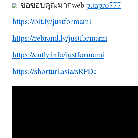
ขอขอบคุณมากweb
punpro777
https://bit.ly/justformami
https://rebrand.ly/justformami
https://cutly.info/justformami
https://shorturl.asia/sRPDc