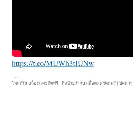
https://t.co/MUWh3tIUNw
…
โพสท์ใน
สล็อตเเครดิตฟรี
|
ติดป้ายกำกับ
สล็อตเเครดิตฟรี
|
ปิดควา