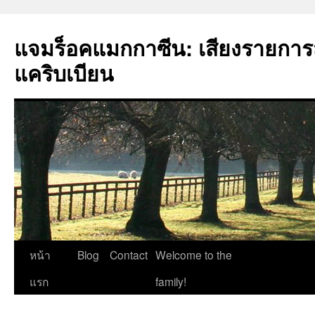
แจมร็อคแมกกาซีน: เสียงรายกา
แคริบเบียน
ข้าม
หน้า
Blog
Contact
Welcome to the
ไป
แรก
family!
ยัง