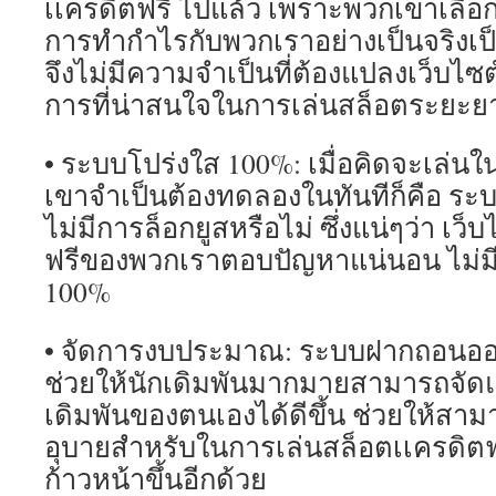
เเครดิตฟรี ไปแล้ว เพราะพวกเขาเลื
การทำกำไรกับพวกเราอย่างเป็นจริงเป็
จึงไม่มีความจำเป็นที่ต้องแปลงเว็บไซต์
การที่น่าสนใจในการเล่นสล็อตระยะย
• ระบบโปร่งใส 100%: เมื่อคิดจะเล่นใน
เขาจำเป็นต้องทดลองในทันทีก็คือ ระ
ไม่มีการล็อกยูสหรือไม่ ซึ่งแน่ๆว่า เว
ฟรีของพวกเราตอบปัญหาแน่นอน ไม่มีล
100%
• จัดการงบประมาณ: ระบบฝากถอนออ
ช่วยให้นักเดิมพันมากมายสามารถจ
เดิมพันของตนเองได้ดีขึ้น ช่วยให้สา
อุบายสำหรับในการเล่นสล็อตเเครดิตฟ
ก้าวหน้าขึ้นอีกด้วย