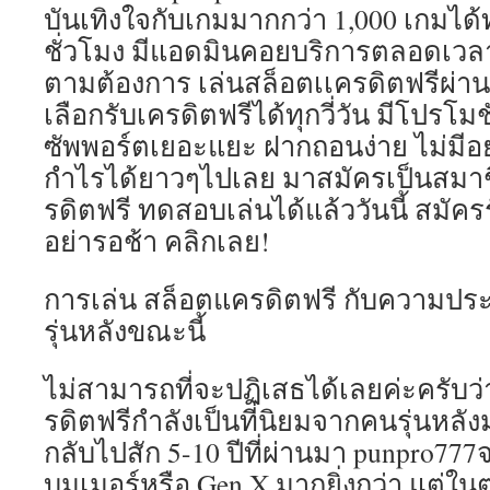
บันเทิงใจกับเกมมากกว่า 1,000 เกมได
ชั่วโมง มีแอดมินคอยบริการตลอดเวลา 
ตามต้องการ เล่นสล็อตเเครดิตฟรีผ่านม
เลือกรับเครดิตฟรีได้ทุกวี่วัน มีโปรโ
ซัพพอร์ตเยอะแยะ ฝากถอนง่าย ไม่มีอย่า
กำไรได้ยาวๆไปเลย มาสมัครเป็นสมาช
รดิตฟรี ทดสอบเล่นได้แล้ววันนี้ สมัคร
อย่ารอช้า คลิกเลย!
การเล่น สล็อตแครดิตฟรี กับความปร
รุ่นหลังขณะนี้
ไม่สามารถที่จะปฏิเสธได้เลยค่ะครับว
รดิตฟรีกำลังเป็นที่นิยมจากคนรุ่นหลัง
กลับไปสัก 5-10 ปีที่ผ่านมา punpro777จ
บูมเมอร์หรือ Gen X มากยิ่งกว่า แต่ใ