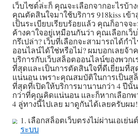
เว็บไซต์ล่ะก็ คุณจะเลือกจากอะไรบ้างค
คุณตัดสินใจมาใช้บริการ 918kiss เข้าสู
เป็นระเบียบเรียบร้อยแล้ว คุณก็อาจจะมี
ค้างคาใจอยู่เหมือนกันว่า คุณเลือกเว
กรึเปล่า? เว็บที่เลือกจะสามารถได้ก
ออนไลน์ได้ใช่หรือไม่? ผมบอกเลยจ้าค
บริการกับเว็บสล็อตออนไลน์ของพวกเราจ
ที่สุดและเป็นการตัดสินใจที่ดีเยี่ยมที่
แน่นอน เพราะคุณสมบัติในการเป็นสล็อต
ที่สุดที่เปิดให้บริการมานานกว่า 4 ปีนั้
กว่าที่คุณคิดแน่นอน และก็หากเลือกพ
4 ลู่ทางนี้ไปเลย มาดูกันได้เลยครับผม!
1. เลือกสล็อตเว็บตรงไม่ผ่านเอเย่น
ระบบ