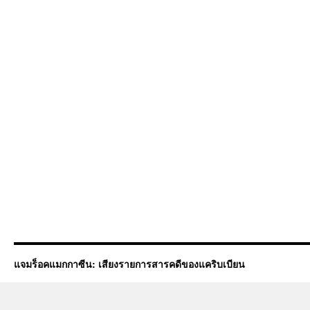
แจมร็อคแมกกาซีน: เสียงรายการสารคดีของแคริบเบียน