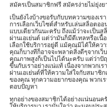
สมัครเป็นสมาชิกฟรี สมัครง่ายไม่ยุ่ง
เป็นยังไงบ้างขอรับกับบทความของเรา 
การเลือกเว็บไซต์สำหรับเล่นสล็อตออนไ
แบบเดียวกันนะครับ ถึงแม้ว่าจะเป็นสล
ผ่านเอเย่นต์ แต่ว่ามันก็มีดีเทลหรือเน
เลือกใช้บริการอยู่ดี แม้คุณมิได้ให้ควา
คุณก็บางทีก็อาจจะพลาดสิ่งดีๆจากเว็บไ
คุณภาพสูงก็เป็นไปได้นะครับ แต่ว่าปัญ
ขึ้นกับเราอย่างแน่แท้ เนื่องจากพวกเร
ผ่านเอเย่นต์ที่ให้ความใส่ใจกับสมาชิ
ของคุณ ทุกความอยากของคุณ พวกเรา
ตอบปัญหา
ทุกอย่างของสมาชิกได้อย่างแน่นอนครับ
ให้บริการมา เรามั่นใจว่า จะมอบประ