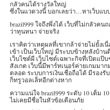
กลัวคนได้รางวัลใหญ่
ซึ่งในแวดวงนี้ บอกเลยว่า…หาเว็บแบ
brazil999 ใจถึงพึ่งได้ เว็บที่ไม่กลัว
ว่าทุนหนา จ่ายจริง
เราคิดว่าเหตุผลที่เขากล้าจ่ายไม่ยั้งเน
เข้า เป็นเว็บใหญ่ มีระบบข้างหลังบ้าน
เว็บไซต์ผี เว็บไซต์เฉพาะกิจที่เปิดแป๊บ
สังเกต เว็บนี้มีพาร์ทเนอร์ค่ายเกมมาก
ตลอด ระบบการเงินเชื่อถือได้ มีรองรั
ก็ทรูวอลเล็ทอีกต่างหาก
ความแน่ใจ brazil999 ระดับ 10 เต็ม 10 ก
ไม่เคยมีชื่อในหัวข้อเตือนภัย