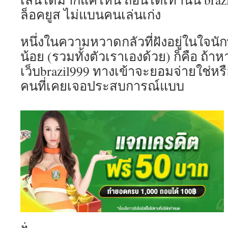
ล็อคยูส ไม่แบนคนเล่นเก่ง
หนึ่งในความหวาดกลัวที่ฝังอยู่ในใจน
น้อย (รวมทั้งตัวเราเองด้วย) ก็คือ ถ้
เว็บbrazil999 ทางเข้าจะยอมจ่ายใช่ห
คนที่เคยเจอประสบการณ์แบบ