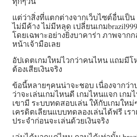
ทุกๆวัน
แต่ว่าสิ่งที่แตกต่างจากเว็บไซต์อื่นเป
ไม่มีค้าง ไม่มีหลุด เปลี่ยนเกมbrazil9
โดยเฉพาะอย่างยิ่งบาคาร่า ภาพจากกล
หน้าเจ้ามือเลย
อัปเดตเกมใหม่ไวกว่าคนไหน แถมมีโ
ต้องเสียเงินจริง
ข้อนี้หลายๆคนน่าจะชอบ เนื่องจากว่า
ว่าจะเล่นเกมไหนดี เกมไหนแจก เกมไหน
เขามี ระบบทดสอบเล่น ให้กับเกมใหม่ๆ
เครดิตเลียนแบบทดลองเล่นได้ฟรี เราเอง
ประจำก่อนจะเล่นด้วยเงินจริง
เล่นได้มากแค่ไหน ถอนได้เท่านั้น brazi