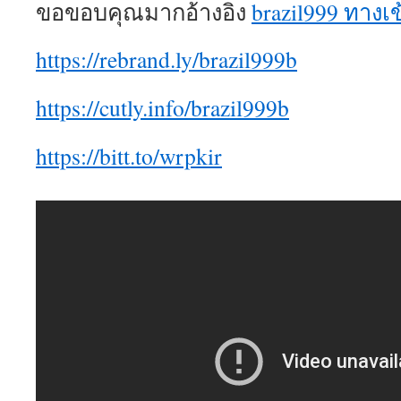
ขอขอบคุณมากอ้างอิง
brazil999 ทางเข
https://rebrand.ly/brazil999b
https://cutly.info/brazil999b
https://bitt.to/wrpkir