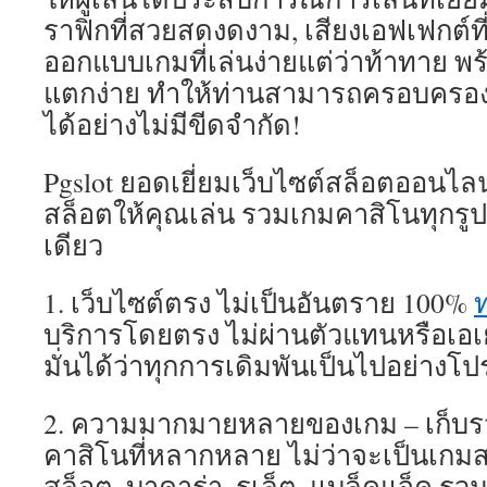
ราฟิกที่สวยสดงดงาม, เสียงเอฟเฟกต์ที่
ออกแบบเกมที่เล่นง่ายแต่ว่าท้าทาย พ
แตกง่าย ทำให้ท่านสามารถครอบครอง
ได้อย่างไม่มีขีดจำกัด!
Pgslot ยอดเยี่ยมเว็บไซต์สล็อตออนไลน์ 
สล็อตให้คุณเล่น รวมเกมคาสิโนทุกรูปแ
เดียว
1. เว็บไซต์ตรง ไม่เป็นอันตราย 100%
ท
บริการโดยตรง ไม่ผ่านตัวแทนหรือเอเย
มั่นได้ว่าทุกการเดิมพันเป็นไปอย่างโ
2. ความมากมายหลายของเกม – เก็บ
คาสิโนที่หลากหลาย ไม่ว่าจะเป็นเกมส
สล็อต, บาคาร่า, รูเล็ต, แบล็คแจ็ค รวม