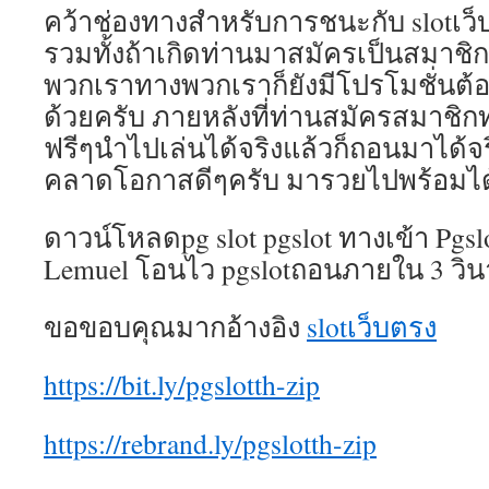
คว้าช่องทางสำหรับการชนะกับ slotเว็บ
รวมทั้งถ้าเกิดท่านมาสมัครเป็นสมาชิก
พวกเราทางพวกเราก็ยังมีโปรโมชั่นต้อน
ด้วยครับ ภายหลังที่ท่านสมัครสมาชิกท
ฟรีๆนำไปเล่นได้จริงแล้วก็ถอนมาได้จร
คลาดโอกาสดีๆครับ มารวยไปพร้อมได
ดาวน์โหลดpg slot pgslot ทางเข้า Pgslo
Lemuel โอนไว pgslotถอนภายใน 3 วินา
ขอขอบคุณมากอ้างอิง
slotเว็บตรง
https://bit.ly/pgslotth-zip
https://rebrand.ly/pgslotth-zip