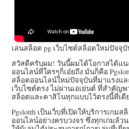
เล่นสล็อต pg เว็บไซต์สล็อตใหม่ปัจจุบัน
สวัสดีครับผม! วันนี้ผมได้โอกาสได้แ
ออนไลน์ที่ใครๆก็เอ๋ยถึง มันก็คือ Pgslo
สล็อตออนไลน์ใหม่ปัจจุบันที่มาแรงและก็
เว็บไซต์ตรง ไม่ผ่านเอเย่นต์ ที่สำคั
สล็อตและคาสิโนทุกแบบไว้ตรงนี้ที่เดี
Pgslotth เป็นเว็บที่เปิดให้บริการเกม
ออนไลน์อย่างครบวงจร ซึ่งทุกเกมล้วน
ให้ผู้เล่นได้ประสบการณ์การเล่นที่เยี่ยม