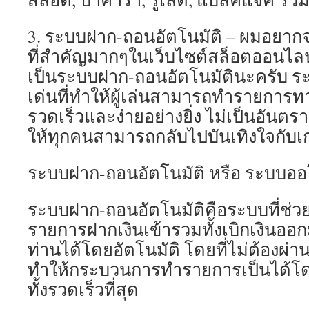
3. ระบบฝาก-ถอนอัตโนมัติ – ผมอยากจะ
ที่สำคัญมากๆในเว็บไซต์สล็อตออนไลน์
เป็นระบบฝาก-ถอนอัตโนมัตินะครับ ระ
เด่นที่ทำให้ผู้เล่นสามารถทำรายการทา
รวดเร็วและง่ายอย่างยิ่ง ไม่เป็นอันตรา
ให้ทุกคนสามารถกลับไปบันเทิงใจกับเก
ระบบฝาก-ถอนอัตโนมัติ หรือ ระบบออโ
ระบบฝาก-ถอนอัตโนมัติคือระบบที่ช่
รายการฝากเงินเข้ารวมทั้งเบิกเงินออก
ท่านได้โดยอัตโนมัติ โดยที่ไม่ต้องผ่านม
ทำให้กระบวนการทำรายการเป็นได้
ทั้งรวดเร็วที่สุด