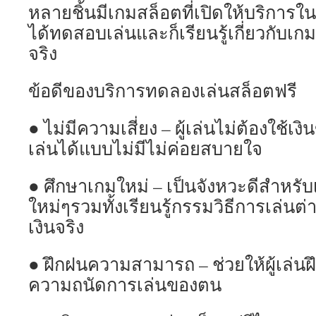
หลายชิ้นมีเกมสล็อตที่เปิดให้บริการในโห
ได้ทดสอบเล่นและก็เรียนรู้เกี่ยวกับเ
จริง
ข้อดีของบริการทดลองเล่นสล็อตฟรี
● ไม่มีความเสี่ยง – ผู้เล่นไม่ต้องใช
เล่นได้แบบไม่มีไม่ค่อยสบายใจ
● ศึกษาเกมใหม่ – เป็นจังหวะดีสำหรั
ใหม่ๆรวมทั้งเรียนรู้กรรมวิธีการเล่นต่
เงินจริง
● ฝึกฝนความสามารถ – ช่วยให้ผู้เล่น
ความถนัดการเล่นของตน