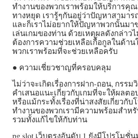
ทำงานของพวกเราพร้อมให้บริการคุณตล
ทางหยุด เรารู้ๆกันอยู่ว่าปัญหาสามาร
และก็เราไม่อยากให้ปัญหาพวกนั้นม
เล่นเกมของท่าน ด้วยเหตุผลดังกล่าวไ
ต้องการความช่วยเหลือเกื้อกูลในด้
พวกเราพร้อมที่จะช่วยเหลือครับ
● ความเชี่ยวชาญที่ครอบคลุม
ไม่ว่าจะเกิดเรื่องการฝาก-ถอน, กรรมว
คำเสนอแนะเกี่ยวกับเกมที่จะให้ผลตอ
หรือแม้กระทั้งเรื่องที่น่าสงสัยเกี่ยวก
ทำงานของพวกเรามีความพร้อมสำหรับ
รวมทั้งแก้ไขให้กับท่าน
pg slot เว็บตรงอันดับ 1 ยังมีโปรโมชั่