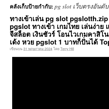
pg slot เว็บตรงอันดับ
คลังเก็บป้ายกำกับ:
เนื้อหา
ทางเข้าเล่น pg slot pgslotth.zi
pgslot ทางเข้า เกมไทย เล่นง่าย 
จีสล็อต เงินชัวร์ โอนไวเกมคาสิโน
เด้ง หวย pgslot 1 บาทก็ปั่นได้ 
เขียนบน
31 พฤษภาคม 2024
โดย
Terry Hill