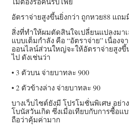
ไม่ต้องรอคนรับโพย
อัตราจ่ายสูงขึ้นยิ่งกว่า ถูกหวย88 แถ
สิ่งที่ทำให้ผมตัดสินใจเปลี่ยนแปลงมา
แบบเต็มกำลัง คือ “อัตราจ่าย” เนื่อง
ออนไลน์ส่วนใหญ่จะให้อัตราจ่ายสูงขึ้นย
ไป ดังเช่นว่า
• 3 ตัวบน จ่ายบาทละ 900
• 2 ตัวข้างล่าง จ่ายบาทละ 90
บางเว็บไซต์ยังมี โปรโมชั่นพิเศษ อย่า
โบนัสวันเกิด ซึ่งเมื่อเทียบกับการซื้อแ
ถือว่าคุ้มค่ามาก