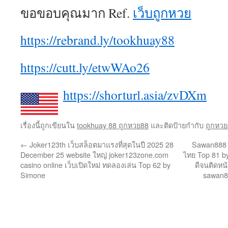
ขอขอบคุณมาก Ref.
เว็บถูกหวย
https://rebrand.ly/tookhuay88
https://cutt.ly/etwWAo26
https://shorturl.asia/zvDXm
เรื่องนี้ถูกเขียนใน
tookhuay 88 ถูกหวย88
และติดป้ายกำกับ
ถูกหว
←
Joker123th เว็บสล็อตมาแรงที่สุดในปี 2025 28
Sawan888 เค
December 25 website ใหญ่ joker123zone.com
ไทย Top 81 b
casino online เว็บเปิดใหม่ ทดลองเล่น Top 62 by
ดีจนติดหน
Simone
sawan8