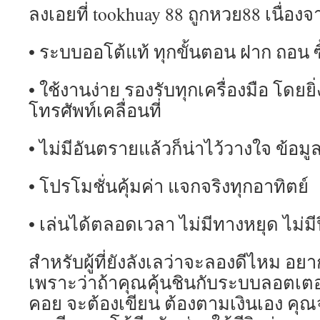
ลงเอยที่ tookhuay 88 ถูกหวย88 เนื่องจ
• ระบบออโต้แท้ ทุกขั้นตอน ฝาก ถอน ซื
• ใช้งานง่าย รองรับทุกเครื่องมือ โดยยิ
โทรศัพท์เคลื่อนที่
• ไม่มีอันตรายแล้วก็น่าไว้วางใจ ข้อมูล
• โปรโมชั่นคุ้มค่า แจกจริงทุกอาทิตย์
• เล่นได้ตลอดเวลา ไม่มีทางหยุด ไม่ม
สำหรับผู้ที่ยังลังเลว่าจะลองดีไหม อยา
เพราะว่าถ้าคุณคุ้นชินกับระบบลอตเตอ
คอย จะต้องเขียน ต้องตามเงินเอง คุณ