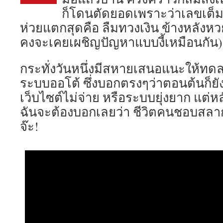
ก็โดนตัดยอดเพราะว่าเลขเต็ม เ
ห่วยแตกสุดคือ ลืมทวงเงิน ข้างหลังห
คงจะเคยเผชิญปัญหาแบบงี้เหมือนกัน)
กระทั่งวันหนึ่งมีสหายเสนอแนะให้ทดล
ระบบออโต้ ซึ่งบอกตรงๆว่าตอนต้นก็ยังล
เว็บไซต์ไม่จ่าย หรือระบบยุ่งยาก แต่
ฉันจะต้องบอกเลยว่า ชีวิตคนชอบสลาก
จ๊ะ!