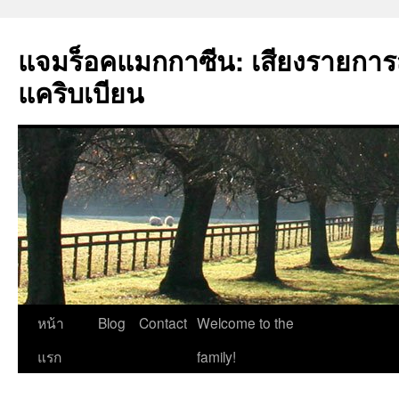
แจมร็อคแมกกาซีน: เสียงรายกา
แคริบเบียน
ข้าม
หน้า
Blog
Contact
Welcome to the
ไป
แรก
family!
ยัง