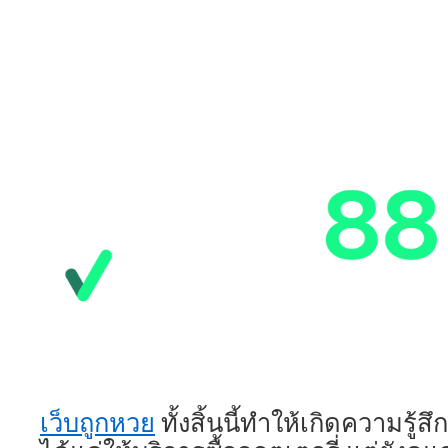
เว็บถูกหวย
ทั้งสิ้นนี้ทำให้เกิดความรู้สึ