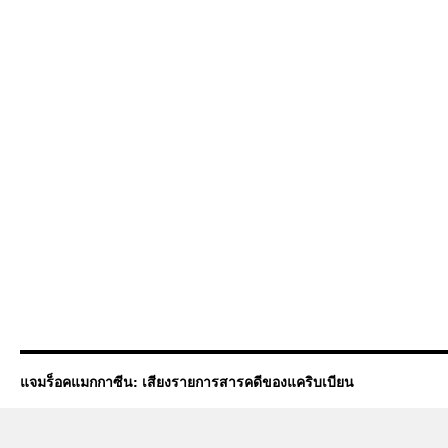
แจมร็อคแมกกาซีน: เสียงรายการสารคดีของแคริบเบียน