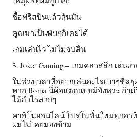
เหตุผลที่ผมถูกใจ:
ซื้อฟรีสปินแล้วลุ้นมัน
คูณมาเป็นพันๆก็เคยได้
เกมเล่นไว ไม่ไม่จบสิ้น
3. Joker Gaming – เกมคลาสสิก เล่นง่า
ในช่วงเวลาที่อยากเล่นอะไรเบาๆชิลๆผ
พวก Roma นี่คือแตกแบบมีจังหวะ ถ้าเก
ได้กำไรสวยๆ
คาสิโนออนไลน์ โปรโมชั่นใหม่ทุกอาทิต
ผมไม่เคยมองข้าม