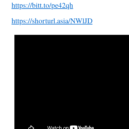
https://bitt.to/pe42qh
https://shorturl.asia/NWlJD