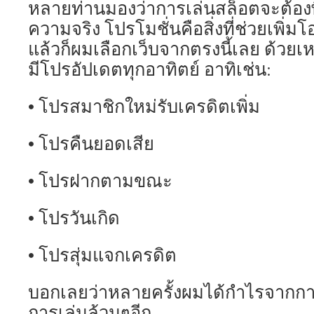
หลายท่านมองว่าการเล่นสล็อตจะต้องพึ
ความจริง โปรโมชั่นคือสิ่งที่ช่วยเพิ่ม
แล้วก็ผมเลือกเว็บจากตรงนี้เลย ด้วยเห
มีโปรอัปเดตทุกอาทิตย์ อาทิเช่น:
• โปรสมาชิกใหม่รับเครดิตเพิ่ม
• โปรคืนยอดเสีย
• โปรฝากตามขณะ
• โปรวันเกิด
• โปรสุ่มแจกเครดิต
บอกเลยว่าหลายครั้งผมได้กำไรจากการ
การเล่นล้วนๆอีก