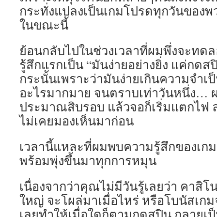
กระทั่งแปลงเป็นเกมโปรดทุกวันของพว
ในขณะนี้
ย้อนกลับไปในช่วงเวลาที่ผมพึ่งจะทด
รู้สึกแรกเป็น “มันง่ายอย่างยิ่ง แค่กดสป
กระนั้นเพราะว่ามันง่ายเกินความจำเป็น
อะไรมากมาย จนตราบเท่าวันหนึ่ง… ผ
ประมาณสิบรอบ แล้วจอก็เริ่มแตกไฟ
ไม่เคยมองเห็นมาก่อน
เวลานี้แหละที่ผมพบความรู้สึกของเกมนี
พร้อมพุ่งขึ้นมาทุกการหมุน
เนื่องจากว่าคุณไม่มีวันรู้เลยว่า คาส
ใหญ่ จะโผล่มาเมื่อไหร่ หรือโบนัสเกม
เลยทำให้เมื่อใดก็ตามกดสปิน กลายเป