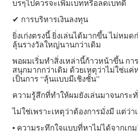
บรๆไปควรจะเพิ่มเบทหรือลดเบทดี
✔ การบริหารเงินลงทุน
ยิ่งเก่งตรงนี้ ยิ่งเล่นได้มากขึ้น ไม่หม
ลุ้นรางวัลใหญ่นานกว่าเดิม
พอผมเริ่มทำสิ่งเหล่านี้ก้าวหน้าขึ้น กา
สนุกมากกว่าเดิม ด้วยเหตุว่าไม่ใช่แค่ห
เป็นการ “ลุ้นแบบมีเชิงชั้น”
ความรู้สึกที่ทำให้ผมยังเล่นมาจนกระทั่ง
ไม่ใช่เพราะเหตุว่าต้องการมั่งมี แต่ว่
• ความระทึกใจแบบที่หาไม่ได้จากเกมอ