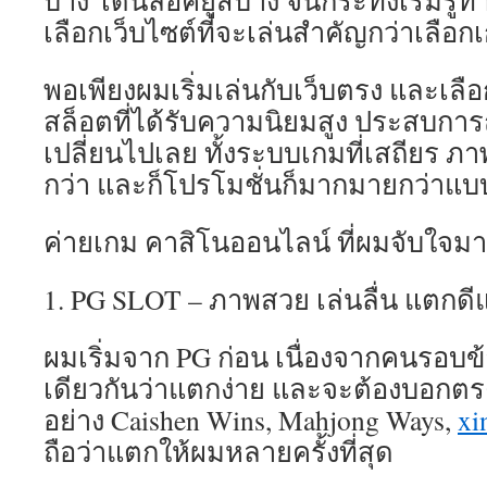
บ้าง โดนล็อคยูสบ้าง จนกระทั่งเริ่มรู้ท
เลือกเว็บไซต์ที่จะเล่นสำคัญกว่าเลือก
พอเพียงผมเริ่มเล่นกับเว็บตรง และเล
สล็อตที่ได้รับความนิยมสูง ประสบการณ์
เปลี่ยนไปเลย ทั้งระบบเกมที่เสถียร 
กว่า และก็โปรโมชั่นก็มากมายกว่าแบบ
ค่ายเกม คาสิโนออนไลน์ ที่ผมจับใจมาก
1. PG SLOT – ภาพสวย เล่นลื่น แตกดี
ผมเริ่มจาก PG ก่อน เนื่องจากคนรอบข้
เดียวกันว่าแตกง่าย และจะต้องบอกตรง
อย่าง Caishen Wins, Mahjong Ways,
xi
ถือว่าแตกให้ผมหลายครั้งที่สุด