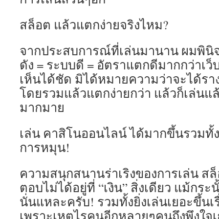
สล็อต แล้วแตกง่ายจริงไหม?
จากประสบการณ์ที่เล่นมานาน ผมพินิจอ
ดัง = ระบบดี = อัตราแตกดีมากกว่าเว็
เห็นได้ชัด มิได้หมายความว่าจะได้รางวั
โดยรวมแล้วแตกง่ายกว่า แล้วก็เล่นแล้ว
มากมาย
เล่น คาสิโนออนไลน์ ได้มากขึ้นรวมทั้ง
การหมุน!
ความสนุกสนานร่าเริงของการเล่น สล
ตอบไม่ได้อยู่ที่ “เงิน” สิ่งเดียว แม้กระนั
นั่นแหละครับ! รวมทั้งยิ่งเล่นเยอะขึ้นเรื
เพราะเหตุไรคนอีกหลายๆคนถึงพึงใจ