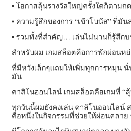
• โอกาสลุ้นรางวัลใหญ่ครั้งใดก็ตามก
• ความรู้สึกของการ “เข้าโบนัส” ที่มั
• รวมทั้งที่สำคัญ… เล่นไม่นานก็รู้สึก
สำหรับผม เกมสล็อตคือการพักผ่อนหย
ที่มีหวังเล็กๆแถมให้เพิ่มทุกการหมุน น
มัน
คาสิโนออนไลน์ เกมสล็อตคือเกมที่ “ลุ
ทุกวันนี้ผมยังคงเล่น คาสิโนออนไลน์ ส
คือหนึ่งในกิจกรรมที่ช่วยให้ผ่อนคลาย ร