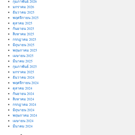
กุมภาพันธ์ 2026
มกราคม 2026
ธันวาคม 2025
พฤศจิกายน 2025
ตุลาคม 2025
กันยายน 2025
สิงหาคม 2025
กรกฎาคม 2025
มิถุนายน 2025
พฤษภาคม 2025
เมษายน 2025
มีนาคม 2025
กุมภาพันธ์ 2025
มกราคม 2025
ธันวาคม 2024
พฤศจิกายน 2024
ตุลาคม 2024
กันยายน 2024
สิงหาคม 2024
กรกฎาคม 2024
มิถุนายน 2024
พฤษภาคม 2024
เมษายน 2024
มีนาคม 2024