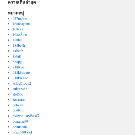
ความเห็นล่าสุด
หมวดหมู่
037movie
1688sagame
168slot
168สล็อต
188bet
188betth
1xbetth
1xbit1
888pg
918Kiss
918kissauto
918kissme
ABAGroup2
allbet24hr
alot666
Baccarat
betway
bh99
bkkwin เครดิตฟรี
bonanza99
bonus888
brazil999 slot