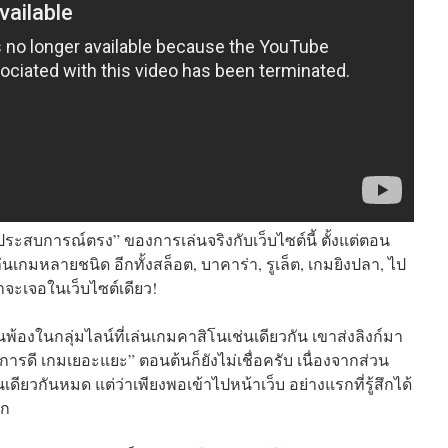
ประสบการณ์ตรง” ของการเล่นจริงกับเว็บไซต์นี้ ตั้งแต่ตอน
นเกมหลายชนิด อีกทั้งสล็อต, บาคาร่า, รูเล็ต, เกมยิงปลา, ไป
าจะเจอในเว็บไซต์เดียว!
พ้องในกลุ่มไลน์ที่เล่นเกมคาสิโนเช่นเดียวกัน เขาส่งลิงก์มา
ริการดี เกมเยอะแยะ” ตอนต้นก็ยังไม่เชื่อครับ เนื่องจากส่วน
ดียวกันหมด แต่ว่าเพียงพอเข้าไปหน้าเว็บ อย่างแรกที่รู้สึกได้
าก