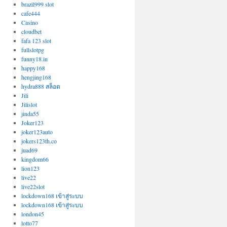
brazil999 slot
cafe444
Casino
cloudbet
fafa 123 slot
fullslotpg
funny18.in
happy168
hengjing168
hydra888 สล็อต
Jili
Jilislot
jinda55
Joker123
joker123auto
jokers123th.co
juad69
kingdom66
lion123
live22
live22slot
lockdown168 เข้าสู่ระบบ
lockdown168 เข้าสู่ระบบ
london45
lotto77