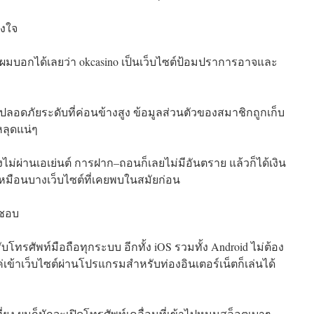
งใจ
 ผมบอกได้เลยว่า okcasino เป็นเว็บไซต์ป้อมปราการอาจและ
ลอดภัยระดับที่ค่อนข้างสูง ข้อมูลส่วนตัวของสมาชิกถูกเก็บ
หลุดแน่ๆ
ตรงไม่ผ่านเอเย่นต์ การฝาก–ถอนก็เลยไม่มีอันตราย แล้วก็ได้เงิน
มือนบางเว็บไซต์ที่เคยพบในสมัยก่อน
จชอบ
บโทรศัพท์มือถือทุกระบบ อีกทั้ง iOS รวมทั้ง Android ไม่ต้อง
เข้าเว็บไซต์ผ่านโปรแกรมสำหรับท่องอินเตอร์เน็ตก็เล่นได้
ี่ยง ผมก็มักจะเปิดโทรศัพท์เคลื่อนที่เข้าไปหมุนสล็อตเบาๆ