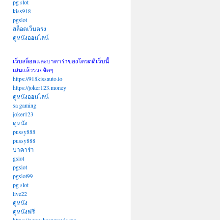
pg slot
kiss918
pgslot
สล็อตเว็บตรง
ดูหนังออนไลน์
เว็บสล็อตและบาคาร่าของโครตดีเว็บนี้
เล่นแล้วรวยจัดๆ
https://918kissauto.io
https://joker123.money
ดูหนังออนไลน์
sa gaming
joker123
ดูหนัง
pussy888
pussy888
บาคาร่า
gslot
pgslot
pgslot99
pg slot
live22
ดูหนัง
ดูหนังฟรี