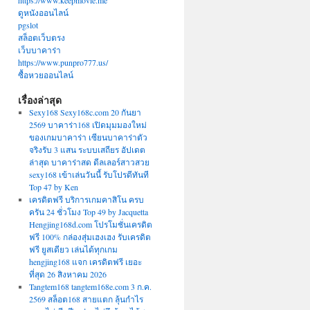
https://www.keepmovie.me
ดูหนังออนไลน์
pgslot
สล็อตเว็บตรง
เว็บบาคาร่า
https://www.punpro777.us/
ซื้อหวยออนไลน์
เรื่องล่าสุด
Sexy168 Sexy168c.com 20 กันยา
2569 บาคาร่า168 เปิดมุมมองใหม่
ของเกมบาคาร่า เซียนบาคาร่าตัว
จริงรับ 3 แสน ระบบเสถียร อัปเดต
ล่าสุด บาคาร่าสด ดีลเลอร์สาวสวย
sexy168 เข้าเล่นวันนี้ รับโปรดีทันที
Top 47 by Ken
เครดิตฟรี บริการเกมคาสิโน ครบ
ครัน 24 ชั่วโมง Top 49 by Jacquetta
Hengjing168d.com โปรโมชั่นเครดิต
ฟรี 100% กล่องสุ่มเฮงเฮง รับเครดิต
ฟรี ยูสเดียว เล่นได้ทุกเกม
hengjing168 แจก เครดิตฟรี เยอะ
ที่สุด 26 สิงหาคม 2026
Tangtem168 tangtem168e.com 3 ก.ค.
2569 สล็อต168 สายแตก ลุ้นกำไร