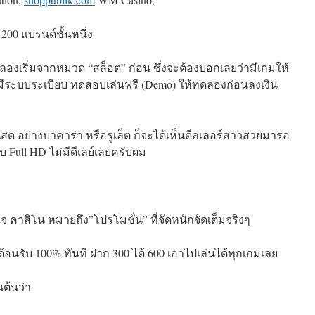
200 แบรนด์ชั้นหนึ่ง
องเริ่มจากหมวด “สล็อต” ก่อน ซึ่งจะต้องบอกเลยว่ามีเกมให้
มีระบบระเบียบ ทดสอบเล่นฟรี (Demo) ให้ทดลองก่อนลงเงิน
นสด อย่างบาคาร่า หรือรูเล็ต ก็จะได้เห็นดีลเลอร์สาวสวยมารอ
 Full HD ไม่มีดีเลย์เลยครับผม
 คาสิโน หมายถึง”โปรโมชั่น” ที่จัดหนักจัดเต็มจริงๆ
้อนรับ 100% ทันที ฝาก 300 ได้ 600 เอาไปเล่นได้ทุกเกมเลย
นต้นว่า