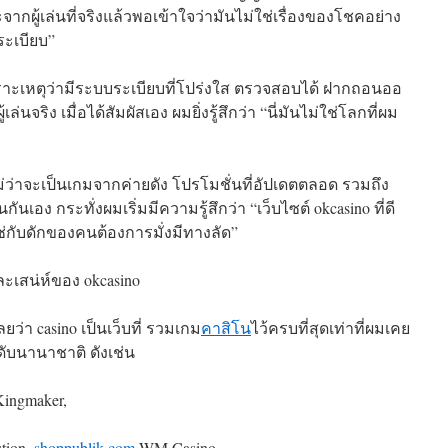
ากผู้เล่นที่จริงแล้วพอเข้าใจว่ามันไม่ใช่เรื่องของโชคอย่าง
งระเบียบ”
ราะเหตุว่ามีระบบระเบียบที่โปร่งใส ตรวจสอบได้ ฝากถอนออ
ู้เล่นจริง เมื่อได้สัมผัสเอง ผมยิ่งรู้สึกว่า “นี่มันไม่ใช่โลกที่ผม
 ไม่ว่าจะเป็นเกมจากค่ายดัง โปรโมชั่นที่อัปเดตตลอด รวมถึง
ันเอง กระทั่งผมเริ่มมีความรู้สึกว่า “เว็บไซต์ okcasino ที่ดี
ใช่กับดักของคนต้องการมั่งมีทางลัด”
ละเสน่ห์ของ okcasino
ลยว่า casino เป็นเว็บที่ รวมเกม
คาสิโน
ไว้ครบที่สุดเท่าที่ผมเคย
ับนานาชาติ ดังเช่น
Kingmaker,
tion,
shoppublik.com
WM Casino,