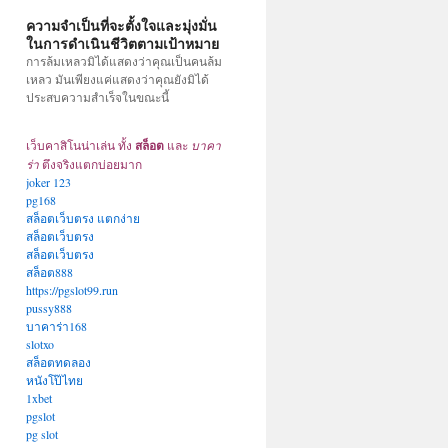
ความจำเป็นที่จะตั้งใจและมุ่งมั่น
ในการดำเนินชีวิตตามเป้าหมาย
การล้มเหลวมิได้แสดงว่าคุณเป็นคนล้ม
เหลว มันเพียงแค่แสดงว่าคุณยังมิได้
ประสบความสำเร็จในขณะนี้
เว็บคาสิโนน่าเล่น ทั้ง
สล็อต
และ
บาคา
ร่า
ตึงจริงแตกบ่อยมาก
joker 123
pg168
สล็อตเว็บตรง แตกง่าย
สล็อตเว็บตรง
สล็อตเว็บตรง
สล็อต888
https://pgslot99.run
pussy888
บาคาร่า168
slotxo
สล็อตทดลอง
หนังโป๊ไทย
1xbet
pgslot
pg slot