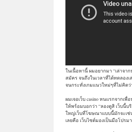
ในเนื้อหานี้ ผมอยากมา “เล่าจาก
สมัคร จนถึงในเวลาที่ได้ทดลองเล่
จนกระทั่งเกมแนวใหม่ๆที่ไม่คิดว่
ผมเจอเว็บ casino หนแรกจากเพื่อน
ให้พร้อมบอกว่า “ลองดูสิ เว็บนี้บ
ใหญ่เว็บที่โฆษณาแบบนี้มักจะเช่นเ
เลยคือ เว็บไซต์มองเป็นมือโปรม