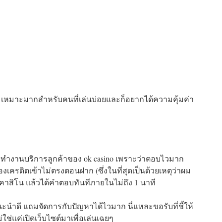
ด เหมาะมากสำหรับคนที่เล่นบ่อยและก็อยากได้ความคุ้มค่า
คณะทำงานบริการลูกค้าของ ok casino เพราะว่าตอบไวมาก
งเครดิตเข้าไม่ตรงตอนฝาก (ซึ่งในที่สุดเป็นด้วยเหตุว่าผม
คาสิโน แล้วได้คำตอบทันทีภายในไม่ถึง 1 นาที
นะนำดี แถมจัดการกับปัญหาได้ไวมาก นี่แหละขอรับที่ชี้ให้
ไม่ใช่แค่เปิดเว็บไซต์มาเพื่อเล่นเฉยๆ