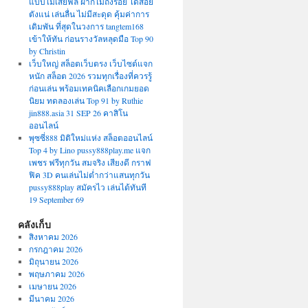
แบบไม่เสียฟีล ฝากไม่ถึงร้อย ได้สอย
ตังแน่ เล่นลื่น ไม่มีสะดุด คุ้มค่าการ
เดิมพัน ที่สุดในวงการ tangtem168
เข้าให้ทัน ก่อนรางวัลหลุดมือ Top 90
by Christin
เว็บใหญ่ สล็อตเว็บตรง เว็บไซต์แจก
หนัก สล็อต 2026 รวมทุกเรื่องที่ควรรู้
ก่อนเล่น พร้อมเทคนิคเลือกเกมยอด
นิยม ทดลองเล่น Top 91 by Ruthie
jin888.asia 31 SEP 26 คาสิโน
ออนไลน์
พุซซี่888 มิติใหม่แห่ง สล็อตออนไลน์
Top 4 by Lino pussy888play.me แจก
เพชร ฟรีทุกวัน สมจริง เสียงดี กราฟ
ฟิค 3D คนเล่นไม่ต่ำกว่าแสนทุกวัน
pussy888play สมัครไว เล่นได้ทันที
19 September 69
คลังเก็บ
สิงหาคม 2026
กรกฎาคม 2026
มิถุนายน 2026
พฤษภาคม 2026
เมษายน 2026
มีนาคม 2026