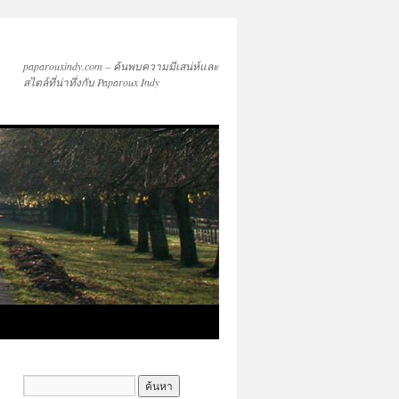
paparouxindy.com – ค้นพบความมีเสน่ห์และ
สไตล์ที่น่าทึ่งกับ Paparoux Indy