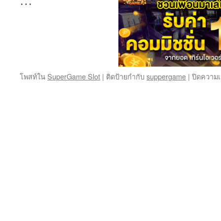
…
โพสท์ใน
SuperGame Slot
|
ติดป้ายกำกับ
suppergame
|
ปิดความเ