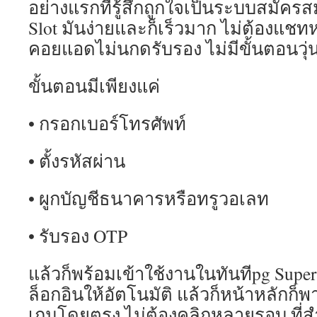
อย่างแรกที่รู้สึกถูกใจเป็นระบบสมัค
Slot มันง่ายและก็เร็วมาก ไม่ต้องแช
คอยแอดไม่นกดรับรอง ไม่มีขั้นตอนวุ่
ขั้นตอนมีเพียงแค่
• กรอกเบอร์โทรศัพท์
• ตั้งรหัสผ่าน
• ผูกบัญชีธนาคารหรือทรูวอเลท
• รับรอง OTP
แล้วก็พร้อมเข้าใช้งานในทันทีpg Sup
ล็อกอินให้อัตโนมัติ แล้วก็หน้าหลักก
เกมโดยตรง ไม่ต้องคลิกหลายรอบ ที่สำ