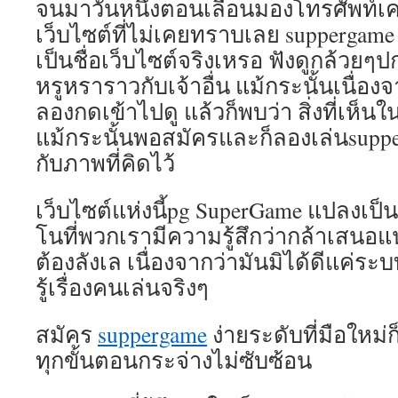
จนมาวันหนึ่งตอนเลื่อนมองโทรศัพท์เคลื
เว็บไซต์ที่ไม่เคยทราบเลย suppergame 
เป็นชื่อเว็บไซต์จริงเหรอ ฟังดูกล้วยๆ
หรูหราราวกับเจ้าอื่น แม้กระนั้นเนื่อ
ลองกดเข้าไปดู แล้วก็พบว่า สิ่งที่เห็น
แม้กระนั้นพอสมัครและก็ลองเล่นsuppe
กับภาพที่คิดไว้
เว็บไซต์แห่งนี้pg SuperGame แปลงเป็น
โนที่พวกเรามีความรู้สึกว่ากล้าเสน
ต้องลังเล เนื่องจากว่ามันมิได้ดีแค่ระบบ
รู้เรื่องคนเล่นจริงๆ
สมัคร
suppergame
ง่ายระดับที่มือใหม่ก
ทุกขั้นตอนกระจ่างไม่ซับซ้อน