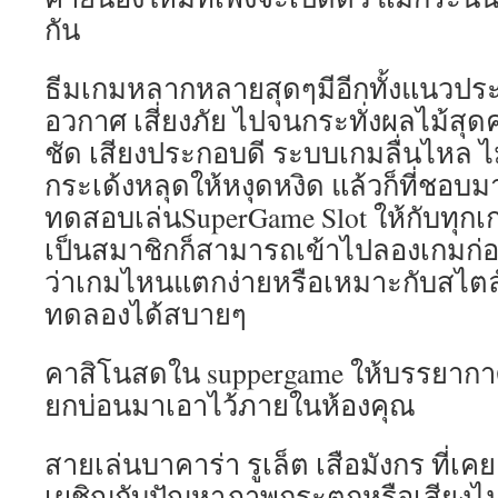
กัน
ธีมเกมหลากหลายสุดๆมีอีกทั้งแนวประเ
อวกาศ เสี่ยงภัย ไปจนกระทั่งผลไม้สุ
ชัด เสียงประกอบดี ระบบเกมลื่นไหล ไ
กระเด้งหลุดให้หงุดหงิด แล้วก็ที่ชอบ
ทดสอบเล่นSuperGame Slot ให้กับทุกเ
เป็นสมาชิกก็สามารถเข้าไปลองเกมก่อนไ
ว่าเกมไหนแตกง่ายหรือเหมาะกับสไต
ทดลองได้สบายๆ
คาสิโนสดใน suppergame ให้บรรยากาศ
ยกบ่อนมาเอาไว้ภายในห้องคุณ
สายเล่นบาคาร่า รูเล็ต เสือมังกร ที่เคย
เผชิญกับปัญหาภาพกระตุกหรือเสียงไม