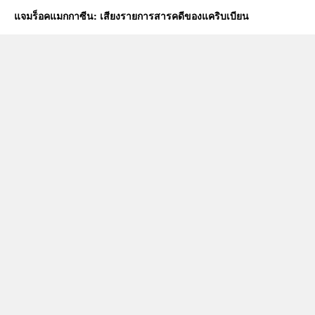
แจมร็อคแมกกาซีน: เสียงรายการสารคดีของแคริบเบียน