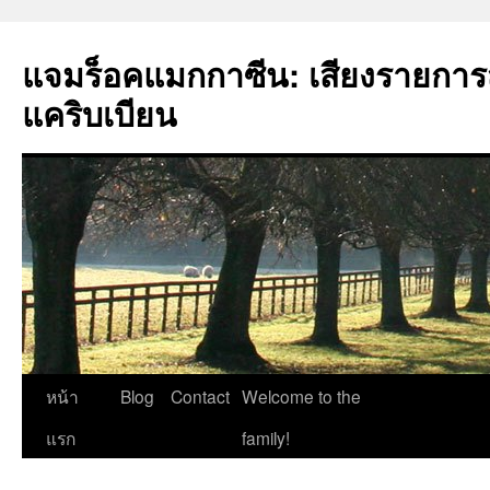
แจมร็อคแมกกาซีน: เสียงรายกา
แคริบเบียน
ข้าม
หน้า
Blog
Contact
Welcome to the
ไป
แรก
family!
ยัง